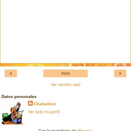
‹
›
Inicio
Ver versión web
Datos personales
Chafardero
Ver todo mi perfil
Con la tecnología de
Blogger
.