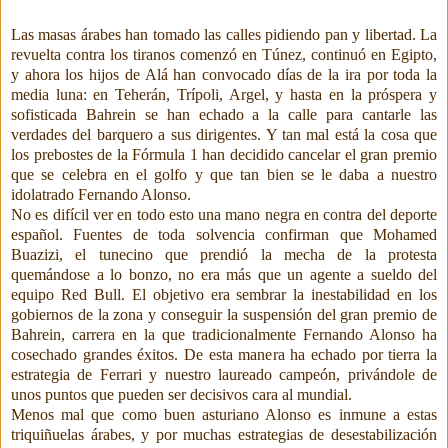
Las masas árabes han tomado las calles pidiendo pan y libertad. La
revuelta contra los tiranos comenzó en Túnez, continuó en Egipto,
y ahora los hijos de Alá han convocado días de la ira por toda la
media luna: en Teherán, Trípoli, Argel, y hasta en la próspera y
sofisticada Bahrein se han echado a la calle para cantarle las
verdades del barquero a sus dirigentes. Y tan mal está la cosa que
los prebostes de la Fórmula 1 han decidido cancelar el gran premio
que se celebra en el golfo y que tan bien se le daba a nuestro
idolatrado Fernando Alonso.
No es difícil ver en todo esto una mano negra en contra del deporte
español. Fuentes de toda solvencia confirman que Mohamed
Buazizi, el tunecino que prendió la mecha de la protesta
quemándose a lo bonzo, no era más que un agente a sueldo del
equipo Red Bull. El objetivo era sembrar la inestabilidad en los
gobiernos de la zona y conseguir la suspensión del gran premio de
Bahrein, carrera en la que tradicionalmente Fernando Alonso ha
cosechado grandes éxitos. De esta manera ha echado por tierra la
estrategia de Ferrari y nuestro laureado campeón, privándole de
unos puntos que pueden ser decisivos cara al mundial.
Menos mal que como buen asturiano Alonso es inmune a estas
triquiñuelas árabes, y por muchas estrategias de desestabilización