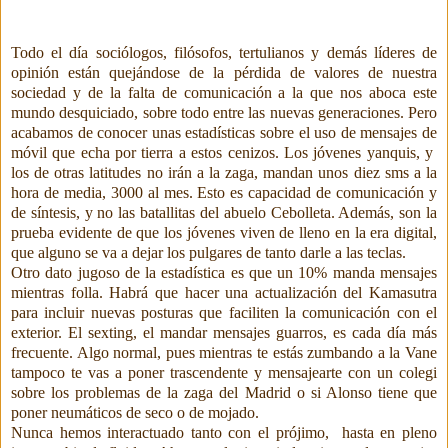
Todo el día sociólogos, filósofos, tertulianos y demás líderes de
opinión están quejándose de la pérdida de valores de nuestra
sociedad y de la falta de comunicación a la que nos aboca este
mundo desquiciado, sobre todo entre las nuevas generaciones. Pero
acabamos de conocer unas estadísticas sobre el uso de mensajes de
móvil que echa por tierra a estos cenizos. Los jóvenes yanquis, y
los de otras latitudes no irán a la zaga, mandan unos diez sms a la
hora de media, 3000 al mes. Esto es capacidad de comunicación y
de síntesis, y no las batallitas del abuelo Cebolleta. Además, son la
prueba evidente de que los jóvenes viven de lleno en la era digital,
que alguno se va a dejar los pulgares de tanto darle a las teclas.
Otro dato jugoso de la estadística es que un 10% manda mensajes
mientras folla. Habrá que hacer una actualización del Kamasutra
para incluir nuevas posturas que faciliten la comunicación con el
exterior. El sexting, el mandar mensajes guarros, es cada día más
frecuente. Algo normal, pues mientras te estás zumbando a la Vane
tampoco te vas a poner trascendente y mensajearte con un colegi
sobre los problemas de la zaga del Madrid o si Alonso tiene que
poner neumáticos de seco o de mojado.
Nunca hemos interactuado tanto con el prójimo, hasta en pleno