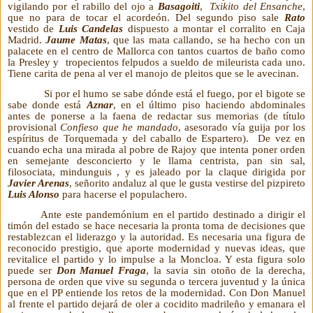
vigilando por el rabillo del ojo a
Basagoiti
,
Txikito del Ensanche
,
que no para de tocar el acordeón. Del segundo piso sale
Rato
vestido de
Luis Candelas
dispuesto a montar el corralito en Caja
Madrid.
Jaume Matas
, que las mata callando, se ha hecho con un
palacete en el centro de Mallorca con tantos cuartos de baño como
la Presley y tropecientos felpudos a sueldo de mileurista cada uno.
Tiene carita de pena al ver el manojo de pleitos que se le avecinan.
Si por el humo se sabe dónde está el fuego, por el bigote se
sabe donde está
Aznar
, en el último piso haciendo abdominales
antes de ponerse a la faena de redactar sus memorias (de título
provisional
Confieso que he mandado
, asesorado vía guija por los
espíritus de Torquemada y del caballo de Espartero). De vez en
cuando echa una mirada al pobre de Rajoy que intenta poner orden
en semejante desconcierto y le llama centrista, pan sin sal,
filosociata, mindunguis , y es jaleado por la claque dirigida por
Javier Arenas
, señorito andaluz al que le gusta vestirse del pizpireto
Luis Alonso
para hacerse el populachero.
Ante este pandemónium en el partido destinado a dirigir el
timón del estado se hace necesaria la pronta toma de decisiones que
restablezcan el liderazgo y la autoridad. Es necesaria una figura de
reconocido prestigio, que aporte modernidad y nuevas ideas, que
revitalice el partido y lo impulse a la Moncloa. Y esta figura solo
puede ser
Don Manuel Fraga
, la savia sin otoño de la derecha,
persona de orden que vive su segunda o tercera juventud y la única
que en el PP entiende los retos de la modernidad. Con Don Manuel
al frente el partido dejará de oler a cocidito madrileño y emanara el