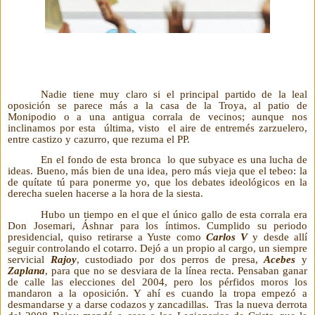
Nadie tiene muy claro si el principal partido de la leal
oposición se parece más a la casa de la Troya, al patio de
Monipodio o a una antigua corrala de vecinos; aunque nos
inclinamos por esta última, visto el aire de entremés zarzuelero,
entre castizo y cazurro, que rezuma el PP.
En el fondo de esta bronca lo que subyace es una lucha de
ideas. Bueno, más bien de una idea, pero más vieja que el tebeo: la
de quítate tú para ponerme yo, que los debates ideológicos en la
derecha suelen hacerse a la hora de la siesta.
Hubo un tiempo en el que el único gallo de esta corrala era
Don Josemari, Áshnar para los íntimos. Cumplido su periodo
presidencial, quiso retirarse a Yuste como
Carlos V
y desde allí
seguir controlando el cotarro. Dejó a un propio al cargo, un siempre
servicial
Rajoy
, custodiado por dos perros de presa,
Acebes
y
Zaplana
, para que no se desviara de la línea recta. Pensaban ganar
de calle las elecciones del 2004, pero los pérfidos moros los
mandaron a la oposición. Y ahí es cuando la tropa empezó a
desmandarse y a darse codazos y zancadillas. Tras la nueva derrota