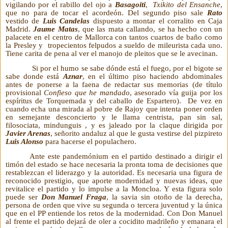
vigilando por el rabillo del ojo a
Basagoiti
,
Txikito del Ensanche
,
que no para de tocar el acordeón. Del segundo piso sale
Rato
vestido de
Luis Candelas
dispuesto a montar el corralito en Caja
Madrid.
Jaume Matas
, que las mata callando, se ha hecho con un
palacete en el centro de Mallorca con tantos cuartos de baño como
la Presley y tropecientos felpudos a sueldo de mileurista cada uno.
Tiene carita de pena al ver el manojo de pleitos que se le avecinan.
Si por el humo se sabe dónde está el fuego, por el bigote se
sabe donde está
Aznar
, en el último piso haciendo abdominales
antes de ponerse a la faena de redactar sus memorias (de título
provisional
Confieso que he mandado
, asesorado vía guija por los
espíritus de Torquemada y del caballo de Espartero). De vez en
cuando echa una mirada al pobre de Rajoy que intenta poner orden
en semejante desconcierto y le llama centrista, pan sin sal,
filosociata, mindunguis , y es jaleado por la claque dirigida por
Javier Arenas
, señorito andaluz al que le gusta vestirse del pizpireto
Luis Alonso
para hacerse el populachero.
Ante este pandemónium en el partido destinado a dirigir el
timón del estado se hace necesaria la pronta toma de decisiones que
restablezcan el liderazgo y la autoridad. Es necesaria una figura de
reconocido prestigio, que aporte modernidad y nuevas ideas, que
revitalice el partido y lo impulse a la Moncloa. Y esta figura solo
puede ser
Don Manuel Fraga
, la savia sin otoño de la derecha,
persona de orden que vive su segunda o tercera juventud y la única
que en el PP entiende los retos de la modernidad. Con Don Manuel
al frente el partido dejará de oler a cocidito madrileño y emanara el