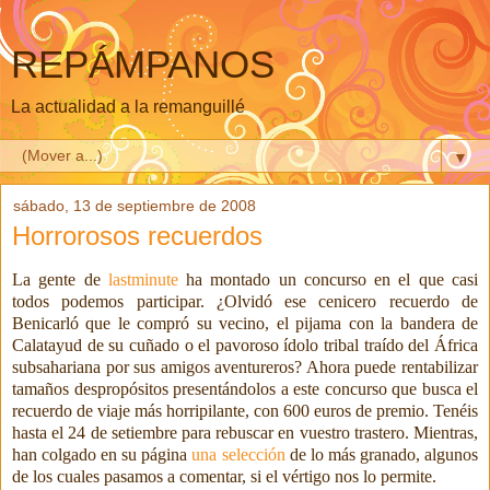
REPÁMPANOS
La actualidad a la remanguillé
▼
sábado, 13 de septiembre de 2008
Horrorosos recuerdos
La gente de
lastminute
ha montado un concurso en el que casi
todos podemos participar. ¿Olvidó ese cenicero recuerdo de
Benicarló que le compró su vecino,
el pijama con la bandera de
Calatayud de su cuñado o el pavoroso ídolo tribal traído del África
subsahariana por sus amigos aventureros? Ahora puede rentabilizar
tamaños despropósitos presentándolos a este concurso que busca el
recuerdo de viaje más horripilante, con 600 euros de premio. Tenéis
hasta el 24 de setiembre para rebuscar en vuestro trastero. Mientras,
han colgado en su página
una selección
de lo más granado, algunos
de los cuales pasamos a comentar, si el vértigo nos lo permite.