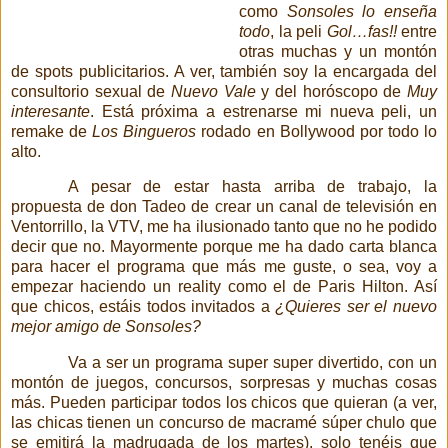
como
Sonsoles lo enseña
todo
, la peli
Gol…fas!!
entre
otras muchas y un montón
de
spots publicitarios. A ver, también soy la encargada del
consultorio sexual de
Nuevo Vale
y del horóscopo de
Muy
interesante
. Está próxima a estrenarse mi nueva peli, un
remake de
Los Bingueros
rodado en Bollywood
por todo lo
alto.
A pesar de estar hasta arriba de trabajo, la
propuesta de don Tadeo de crear un canal de televisión en
Ventorrillo, la VTV, me ha ilusionado tanto que no he podido
decir que no. Mayormente porque me ha dado carta blanca
para hacer el programa que más me guste, o sea, voy a
empezar haciendo un reality
como el de Paris Hilton. Así
que chicos, estáis todos invitados a
¿Quieres ser el nuevo
mejor amigo de Sonsoles?
Va a ser un programa super super divertido, con un
montón de juegos, concursos, sorpresas y muchas cosas
más. Pueden participar todos los chicos que quieran (a ver,
las chicas tienen un concurso de macramé súper chulo que
se emitirá la madrugada de los martes), solo tenéis que