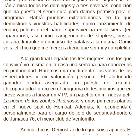
Irán a misa todos los domingos y a tres novenas, condición
que ha puesto el señor cura para darnos permiso para el
programa. Habrá pruebas extraordinarias en la que
demostrareis vuestras habilidades, como lanzamiento de
enano, peleas en el barro, supervivencia en la sierra (en
taparrabos), así como campeonatos de striptess, brisca,
cucaña, karaoke o concurso de patatas a la riojana. Como
veis, el chico que me merezca tiene que ser muy completito.
A la gran final llegarán los tres mejores, con los que
conviviré yo misma en la casa una semana para conocerlos
en profundidad. Haremos una media entre los votos de los
espectadores y mi valoración personal. El afortunado
ganador tendrá asegurado un puesto de azafato-
chicoparatodo-florero en el programa de testimonios que en
breve vamos a lanzar en VTV,
un papelito en mi nueva peli,
La noche de los zombis libidinosos
y unos primeros planos
en el nuevo spot de Hemoal. Además, le recomendaré
personalmente para el cargo de jefe de seguridad-portero
de Jamaica 76, el mejor club de Ventorrillo.
Ánimo chicos. Demostrar de lo que sois capaces. El