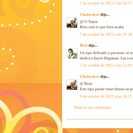
7 de octubre de 2022 a las 10:37
Chafardero
dijo...
@ U-Topia:
Bien está lo que bien acaba
7 de octubre de 2022 a las 10:38
Rick
dijo...
Un tipo delicado y paciente, sí s
dedica a hacer filigranas. Las co
7 de octubre de 2022 a las 12:00
Chafardero
dijo...
@ Rick:
Este tipo puede tener futuro en pol
9 de octubre de 2022 a las 19:21
Publicar un comentario