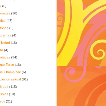
V
(6)
ymates
(16)
ítica
(47)
itonos
(6)
ogramas
(4)
licidad
(18)
ita
(4)
jotadas
(34)
nto Terco
(18)
né Champiñac
(6)
olución sexual
(91)
iedad
(115)
soles
(13)
eos
(21)