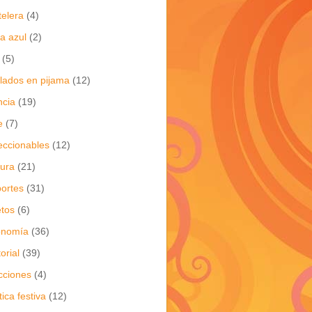
telera
(4)
a azul
(2)
(5)
flados en pijama
(12)
ncia
(19)
e
(7)
eccionables
(12)
tura
(21)
ortes
(31)
tos
(6)
onomía
(36)
torial
(39)
cciones
(4)
tica festiva
(12)