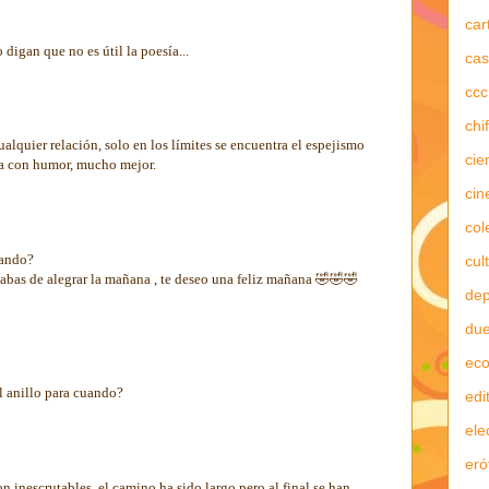
car
digan que no es útil la poesía...
cas
ccc
chi
ualquier relación, solo en los límites se encuentra el espejismo
cie
ina con humor, mucho mejor.
cin
col
cuando?
cul
cabas de alegrar la mañana , te deseo una feliz mañana 🤣🤣🤣
dep
due
ec
l anillo para cuando?
edi
ele
eró
n inescrutables, el camino ha sido largo pero al final se han