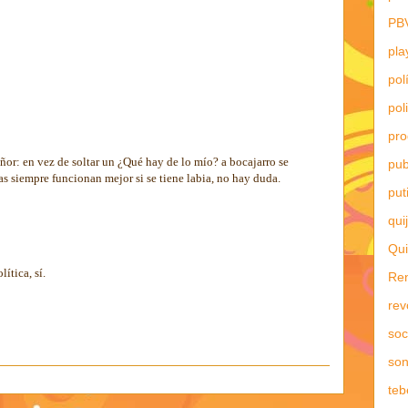
PB
pla
pol
pol
pr
eñor: en vez de soltar un ¿Qué hay de lo mío? a bocajarro se
pub
sas siempre funcionan mejor si se tiene labia, no hay duda.
put
qui
Qui
ítica, sí.
Re
rev
soc
son
teb