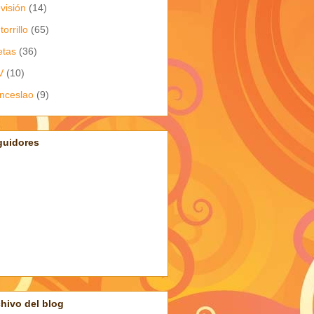
evisión
(14)
torrillo
(65)
etas
(36)
V
(10)
nceslao
(9)
guidores
hivo del blog