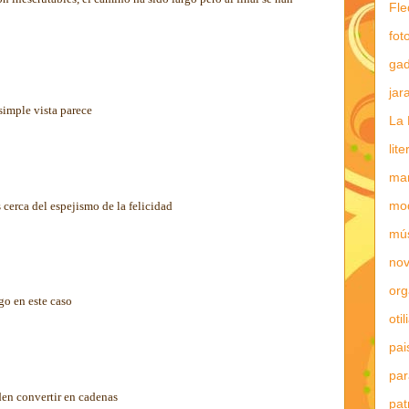
Fle
fot
gad
jar
 simple vista parece
La 
lit
mar
mo
erca del espejismo de la felicidad
mú
nov
or
rgo en este caso
otil
pai
par
eden convertir en cadenas
pat