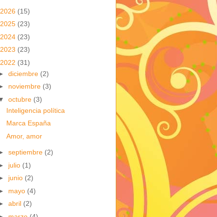
2026
(15)
2025
(23)
2024
(23)
2023
(23)
2022
(31)
►
diciembre
(2)
►
noviembre
(3)
▼
octubre
(3)
Inteligencia política
Marca España
Amor, amor
►
septiembre
(2)
►
julio
(1)
►
junio
(2)
►
mayo
(4)
►
abril
(2)
►
marzo
(4)