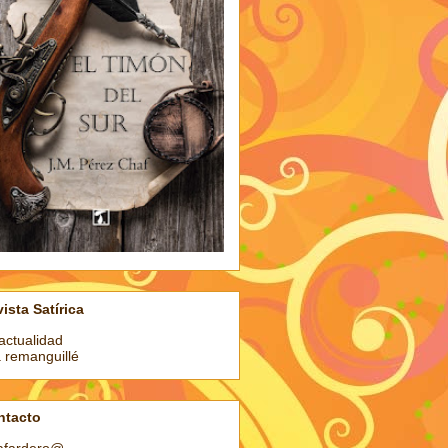
ista Satírica
actualidad
a remanguillé
ntacto