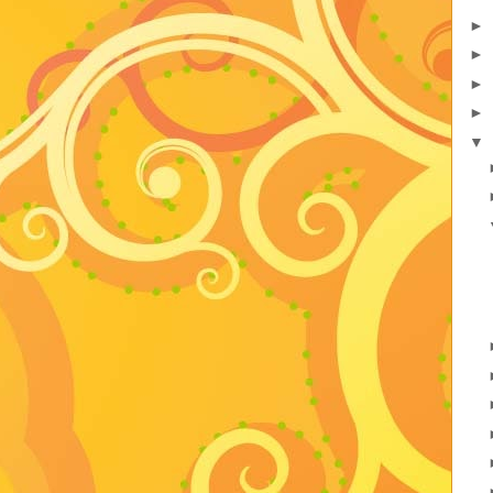
►
►
►
►
▼