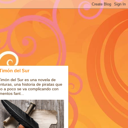
 Timón del Sur
Timón del Sur es una novela de
nturas, una historia de piratas que
o a poco se va complicando con
mentos fant...