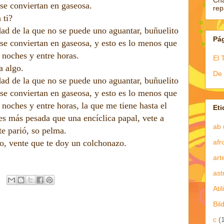
Ch
 se conviertan en gaseosa.
re
 ti?
ad de la que no se puede uno aguantar, buñuelito
Pá
 se conviertan en gaseosa, y esto es lo menos que
 noches y entre horas.
El 
a algo.
De 
ad de la que no se puede uno aguantar, buñuelito
 se conviertan en gaseosa, y esto es lo menos que
 noches y entre horas, la que me tiene hasta el
Eti
s más pesada que una encíclica papal, vete a
ab 
te parió, so pelma.
afr
o, vente que te doy un colchonazo.
art
ast
Atil
Bil
c
(