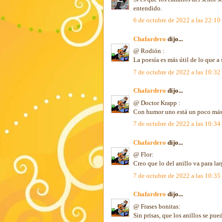
entendido.
6 de octubre de 2022 a las 22:10
Chafardero
dijo...
@ Rodión :
La poesía es más útil de lo que a
7 de octubre de 2022 a las 10:32
Chafardero
dijo...
@ Doctor Krapp :
Con humor uno está un poco más c
7 de octubre de 2022 a las 10:34
Chafardero
dijo...
@ Flor:
Creo que lo del anillo va para la
7 de octubre de 2022 a las 10:35
Chafardero
dijo...
@ Frases bonitas:
Sin prisas, que los anillos se pu