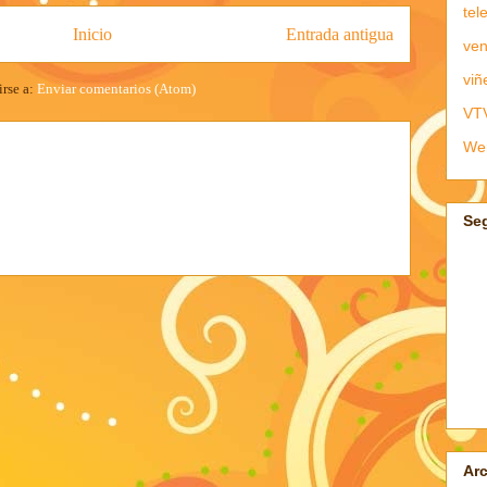
tel
Inicio
Entrada antigua
ven
viñ
irse a:
Enviar comentarios (Atom)
VT
We
Se
Arc