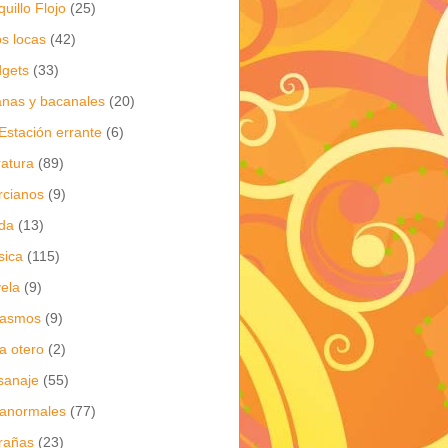
quillo Flojo
(25)
os locas
(42)
gets
(33)
anas y bacanales
(20)
Estación errante
(6)
eratura
(89)
cianos
(9)
da
(13)
sica
(115)
ela
(9)
gasmos
(9)
ia otero
(2)
sanaje
(55)
anormales
(77)
rañas
(23)