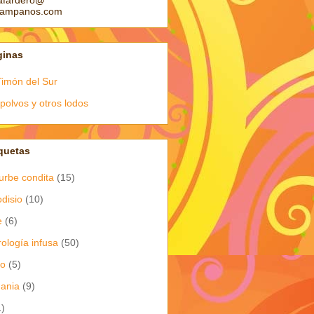
afardero@
pampanos.com
ginas
Timón del Sur
polvos y otros lodos
quetas
urbe condita
(15)
odisio
(10)
e
(6)
rología infusa
(50)
io
(5)
dania
(9)
1)