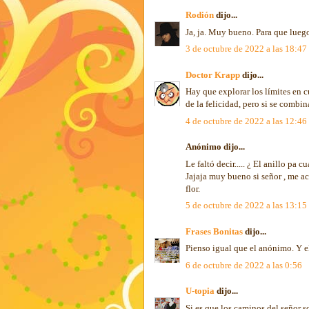
Rodión
dijo...
Ja, ja. Muy bueno. Para que luego 
3 de octubre de 2022 a las 18:47
Doctor Krapp
dijo...
Hay que explorar los límites en c
de la felicidad, pero si se comb
4 de octubre de 2022 a las 12:46
Anónimo dijo...
Le faltó decir..... ¿ El anillo pa 
Jajaja muy bueno si señor , me a
flor.
5 de octubre de 2022 a las 13:15
Frases Bonitas
dijo...
Pienso igual que el anónimo. Y e
6 de octubre de 2022 a las 0:56
U-topia
dijo...
Si es que los caminos del señor so