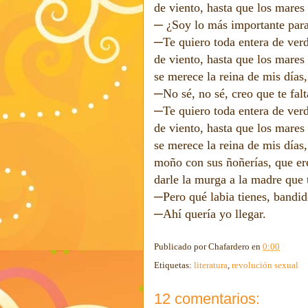
de viento, hasta que los mares
─ ¿Soy lo más importante para
─Te quiero toda entera de verd
de viento, hasta que los mares
se merece la reina de mis días,
─No sé, no sé, creo que te falt
─Te quiero toda entera de verd
de viento, hasta que los mares
se merece la reina de mis días,
moño con sus ñoñerías, que ere
darle la murga a la madre que 
─Pero qué labia tienes, bandid
─Ahí quería yo llegar.
Publicado por
Chafardero
en
0:00
Etiquetas:
literatura
,
revolución sexual
12 comentarios: