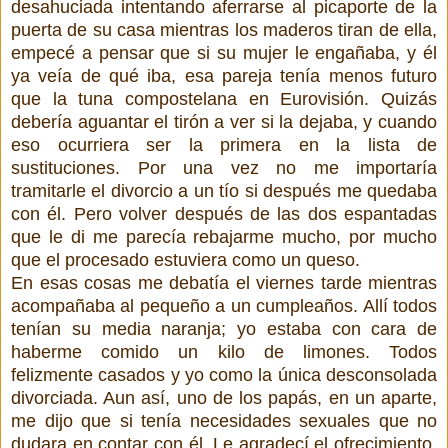
desahuciada intentando aferrarse al picaporte de la
puerta de su casa mientras los maderos tiran de ella,
empecé a pensar que si su mujer le engañaba, y él
ya veía de qué iba, esa pareja tenía menos futuro
que la tuna compostelana en Eurovisión. Quizás
debería aguantar el tirón a ver si la dejaba, y cuando
eso ocurriera ser la primera en la lista de
sustituciones. Por una vez no me importaría
tramitarle el divorcio a un tío si después me quedaba
con él. Pero volver después de las dos espantadas
que le di me parecía rebajarme mucho, por mucho
que el procesado estuviera como un queso.
En esas cosas me debatía el viernes tarde mientras
acompañaba al pequeño a un cumpleaños. Allí todos
tenían su media naranja; yo estaba con cara de
haberme comido un kilo de limones. Todos
felizmente casados y yo como la única desconsolada
divorciada. Aun así, uno de los papás, en un aparte,
me dijo que si tenía necesidades sexuales que no
dudara en contar con él. Le agradecí el ofrecimiento,