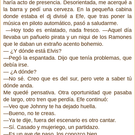
haría acto de presencia. Desorientada, me acerqué a
la barra y pedí una cerveza. En la pequeña cabina
donde estaba el dj divisé a Efe, que tras poner la
música en piloto automático, pasó a saludarme.
—Hoy todo es enlatado, nada fresco. —Aquel día
llevaba un pañuelo pirata y un niqui de los Ramones
que le daban un extraño acento bohemio.
— ¿Y dónde está Elvis?
—Pegó la espantada. Dijo que tenía problemas, que
debía irse.
— ¿A dónde?
—No sé. Creo que es del sur, pero vete a saber tú
dónde anda.
Me quedé pensativa. Otra oportunidad que pasaba
de largo, otro tren que perdía. Efe continuó:
—Veo que Johnny te ha dejado huella.
—Bueno, no te creas.
—Ya te dije, fuera del escenario es otro cantar.
—Sí. Casado y mujeriego, un partidazo.
—Es un ave de paso, los conozco bien.