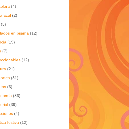
telera
(4)
a azul
(2)
(5)
flados en pijama
(12)
ncia
(19)
e
(7)
eccionables
(12)
tura
(21)
ortes
(31)
tos
(6)
onomía
(36)
torial
(39)
cciones
(4)
tica festiva
(12)