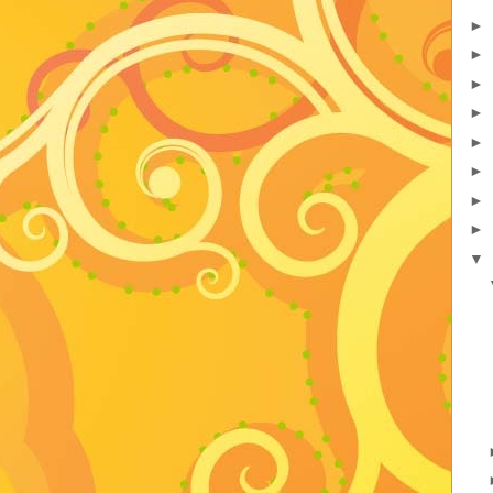
►
►
►
►
►
►
►
►
▼