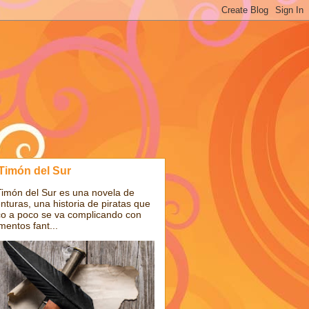
 Timón del Sur
Timón del Sur es una novela de
nturas, una historia de piratas que
o a poco se va complicando con
mentos fant...