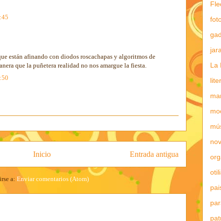
Fle
7:45
fot
gad
jar
e están afinando con diodos roscachapas y algoritmos de
La 
manera que la puñetera realidad no nos amargue la fiesta.
7:50
lit
mar
mo
mú
nov
Inicio
Entrada antigua
or
otil
irse a:
Enviar comentarios (Atom)
pai
par
pat