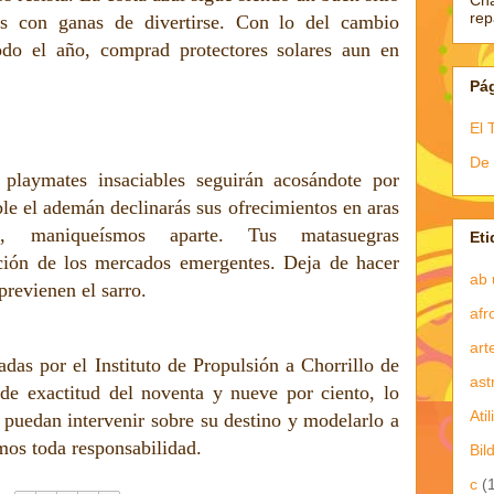
Ch
re
ras con ganas de divertirse. Con lo del cambio
odo el año, comprad protectores solares aun en
Pá
El 
De 
playmates insaciables seguirán acosándote por
ible el ademán declinarás sus ofrecimientos en aras
co, maniqueísmos aparte. Tus matasuegras
Eti
ación de los mercados emergentes. Deja de hacer
ab 
previenen el sarro.
afr
art
adas por el Instituto de Propulsión a Chorrillo de
ast
de exactitud del noventa y nueve por ciento, lo
Atil
 puedan intervenir sobre su destino y modelarlo a
amos toda responsabilidad.
Bil
c
(