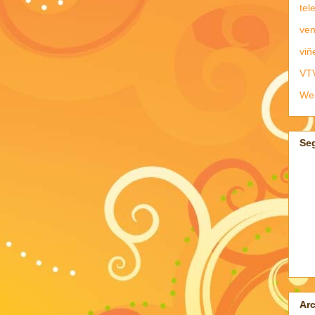
tel
ven
viñ
VT
We
Se
Arc