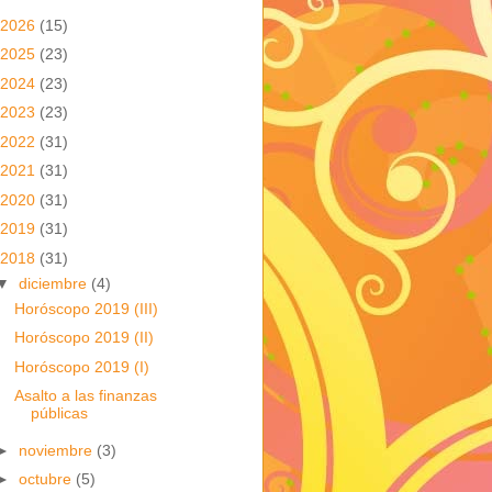
2026
(15)
2025
(23)
2024
(23)
2023
(23)
2022
(31)
2021
(31)
2020
(31)
2019
(31)
2018
(31)
▼
diciembre
(4)
Horóscopo 2019 (III)
Horóscopo 2019 (II)
Horóscopo 2019 (I)
Asalto a las finanzas
públicas
►
noviembre
(3)
►
octubre
(5)