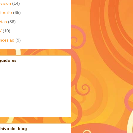
evisión
(14)
torrillo
(65)
etas
(36)
V
(10)
nceslao
(9)
guidores
hivo del blog