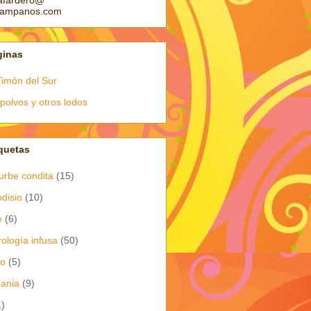
afardero@
pampanos.com
ginas
Timón del Sur
polvos y otros lodos
quetas
urbe condita
(15)
odisio
(10)
e
(6)
rología infusa
(50)
io
(5)
dania
(9)
1)