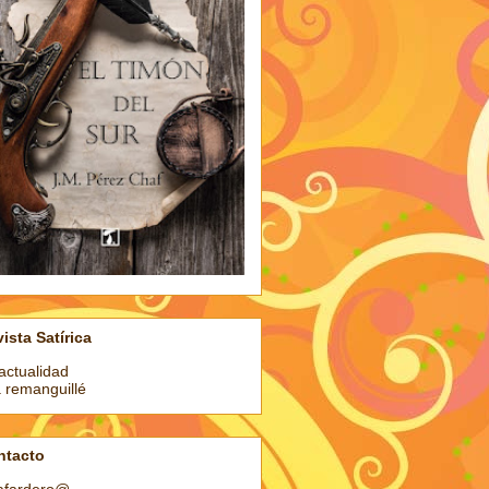
ista Satírica
actualidad
a remanguillé
ntacto