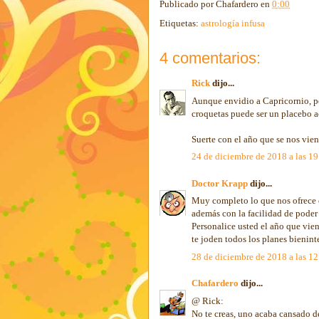
Publicado por
Chafardero
en
0:00
Etiquetas:
astrología infusa
4 comentarios:
Rick
dijo...
Aunque envidio a Capricornio, pe
croquetas puede ser un placebo ac
Suerte con el año que se nos vien
24 de diciembre de 2018 a las 1
Doctor Krapp
dijo...
Muy completo lo que nos ofrece e
además con la facilidad de poder
Personalice usted el año que vie
te joden todos los planes bienint
28 de diciembre de 2018 a las 1
Chafardero
dijo...
@ Rick:
No te creas, uno acaba cansado d