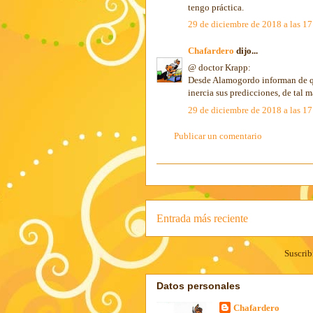
tengo práctica.
29 de diciembre de 2018 a las 1
Chafardero
dijo...
@ doctor Krapp:
Desde Alamogordo informan de qu
inercia sus predicciones, de tal 
29 de diciembre de 2018 a las 1
Publicar un comentario
Entrada más reciente
Suscrib
Datos personales
Chafardero