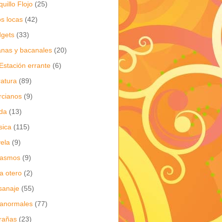
quillo Flojo
(25)
os locas
(42)
gets
(33)
anas y bacanales
(20)
Estación errante
(6)
eratura
(89)
cianos
(9)
da
(13)
sica
(115)
ela
(9)
gasmos
(9)
ia otero
(2)
sanaje
(55)
anormales
(77)
rañas
(23)