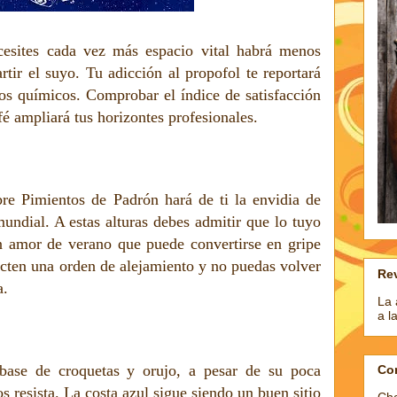
esites cada vez más espacio vital habrá menos
tir el suyo. Tu adicción al propofol te reportará
sos químicos. Comprobar el índice de satisfacción
afé ampliará tus horizontes profesionales.
bre Pimientos de Padrón hará de ti la envidia de
undial. A estas alturas debes admitir que lo tuyo
n amor de verano que puede convertirse en gripe
icten una orden de alejamiento y no puedas volver
Rev
a.
La 
a l
base de croquetas y orujo, a pesar de su poca
Co
s resista. La costa azul sigue siendo un buen sitio