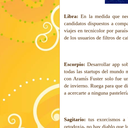
Libra:
En la medida que nec
candidatos dispuestos a compar
viajes en tecnicolor por paraí
de los usuarios de filtros de c
Escorpio:
Desarrollar app so
todas las startups del mundo m
con Aramís Fuster solo fue u
de invierno. Ruega para que d
a acercarte a ninguna pastelerí
Sagitario:
tus exorcismos a 
ortodoxia
,
no hay diablo que lo