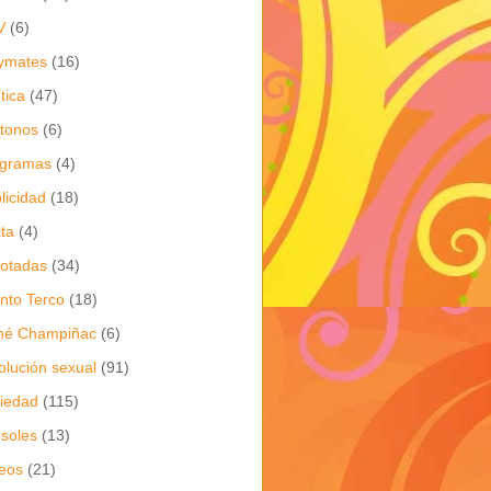
V
(6)
ymates
(16)
ítica
(47)
itonos
(6)
ogramas
(4)
licidad
(18)
ita
(4)
jotadas
(34)
nto Terco
(18)
né Champiñac
(6)
olución sexual
(91)
iedad
(115)
soles
(13)
eos
(21)