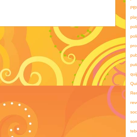
PB
pla
pol
pol
pr
pub
put
qui
Qui
Re
rev
soc
son
teb