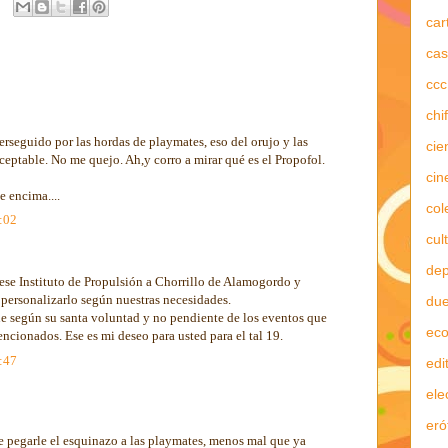
car
cas
ccc
chi
rseguido por las hordas de playmates, eso del orujo y las
cie
eptable. No me quejo. Ah,y corro a mirar qué es el Propofol.
cin
e encima....
col
9:02
cul
dep
se Instituto de Propulsión a Chorrillo de Alamogordo y
 personalizarlo según nuestras necesidades.
due
ne según su santa voluntad y no pendiente de los eventos que
ec
encionados. Ese es mi deseo para usted para el tal 19.
2:47
edi
ele
eró
e pegarle el esquinazo a las playmates, menos mal que ya