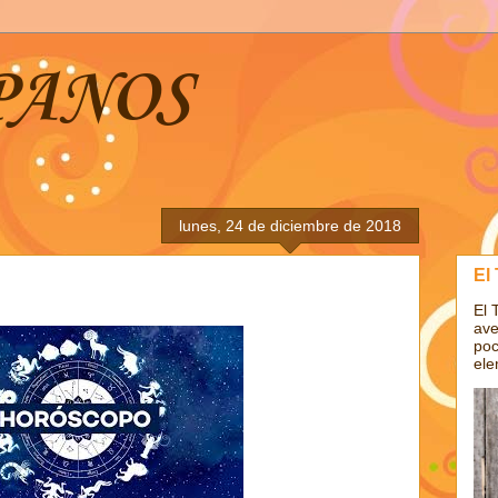
PANOS
lunes, 24 de diciembre de 2018
El
El 
ave
poc
ele