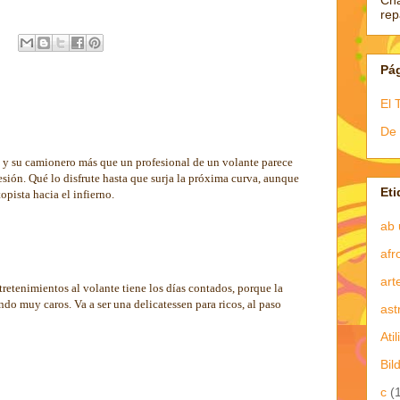
Ch
re
Pá
El 
De 
so y su camionero más que un profesional de un volante parece
sión. Qué lo disfrute hasta que surja la próxima curva, aunque
Eti
topista hacia el infierno.
ab 
afr
art
retenimientos al volante tiene los días contados, porque la
ndo muy caros. Va a ser una delicatessen para ricos, al paso
ast
Atil
Bil
c
(