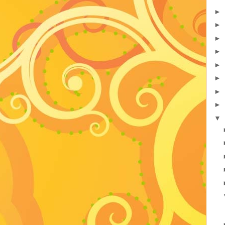
►
►
►
►
►
►
►
►
▼