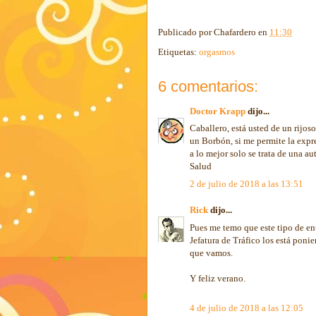
Publicado por
Chafardero
en
11:30
Etiquetas:
orgasmos
6 comentarios:
Doctor Krapp
dijo...
Caballero, está usted de un rijo
un Borbón, si me permite la expre
a lo mejor solo se trata de una au
Salud
2 de julio de 2018 a las 13:51
Rick
dijo...
Pues me temo que este tipo de ent
Jefatura de Tráfico los está ponie
que vamos.
Y feliz verano.
4 de julio de 2018 a las 12:05