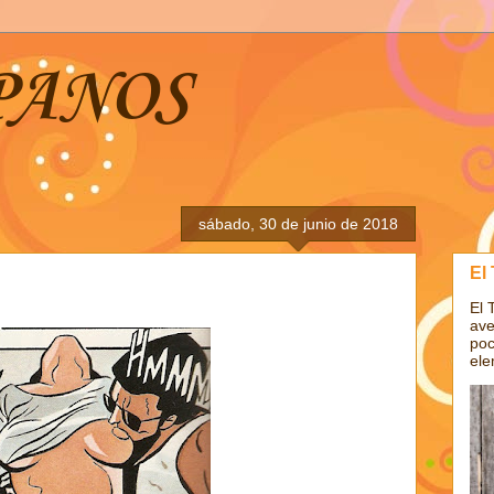
PANOS
sábado, 30 de junio de 2018
El
El 
ave
poc
ele