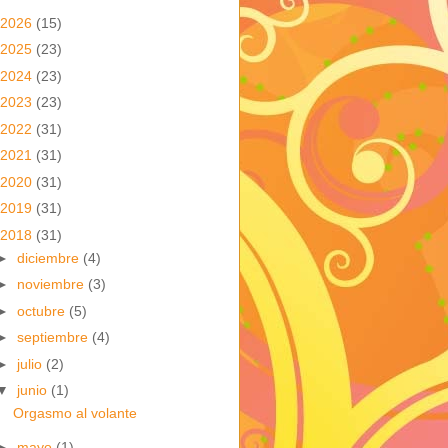
2026
(15)
2025
(23)
2024
(23)
2023
(23)
2022
(31)
2021
(31)
2020
(31)
2019
(31)
2018
(31)
►
diciembre
(4)
►
noviembre
(3)
►
octubre
(5)
►
septiembre
(4)
►
julio
(2)
▼
junio
(1)
Orgasmo al volante
►
mayo
(1)