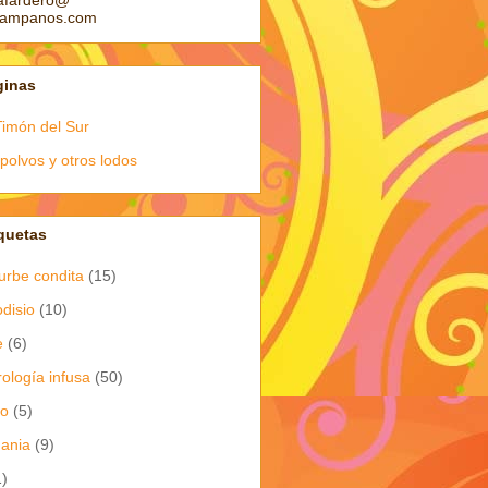
afardero@
pampanos.com
ginas
Timón del Sur
polvos y otros lodos
quetas
urbe condita
(15)
odisio
(10)
e
(6)
rología infusa
(50)
io
(5)
dania
(9)
1)