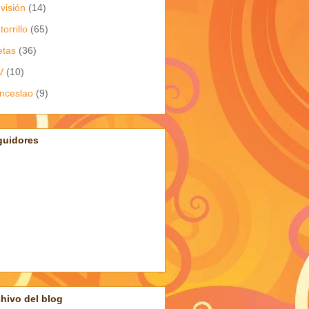
evisión
(14)
torrillo
(65)
etas
(36)
V
(10)
nceslao
(9)
guidores
hivo del blog