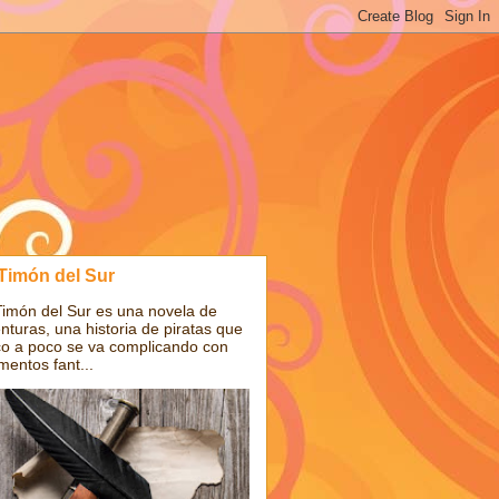
 Timón del Sur
Timón del Sur es una novela de
nturas, una historia de piratas que
o a poco se va complicando con
mentos fant...