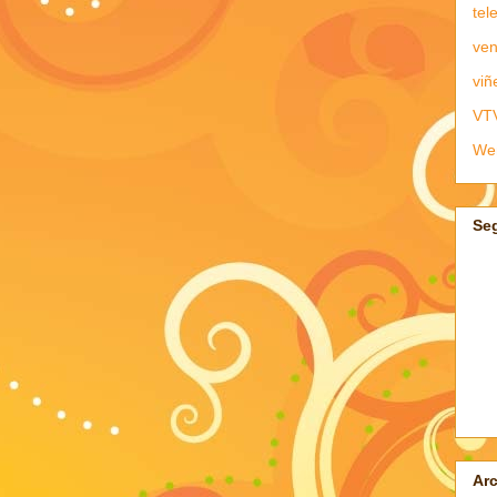
tel
ven
viñ
VT
We
Se
Arc