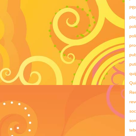
PB
pla
pol
pol
pr
pub
put
qui
Qui
Re
rev
soc
son
teb