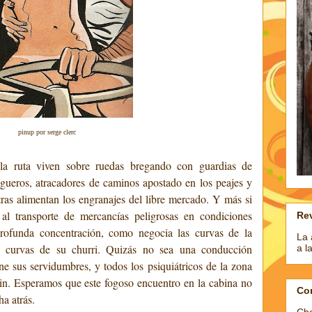
pinup por serge clerc
 la ruta viven sobre ruedas bregando con guardias de
ngueros, atracadores de caminos apostado en los peajes y
as alimentan los engranajes del libre mercado. Y más si
l transporte de mercancías peligrosas en condiciones
Rev
rofunda concentración, como negocia las curvas de la
La 
as curvas de su churri. Quizás no sea una conducción
a l
ne sus servidumbres, y todos los psiquiátricos de la zona
in. Esperamos que este fogoso encuentro en la cabina no
Co
ha atrás.