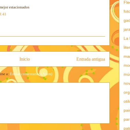
Fle
 mejor estacionados
fot
3:41
gad
jar
La 
lit
mar
Inicio
Entrada antigua
mo
irse a:
Enviar comentarios (Atom)
mú
nov
or
otil
pai
par
pat