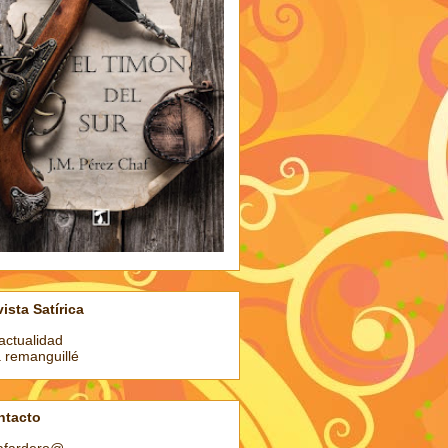
ista Satírica
actualidad
a remanguillé
ntacto