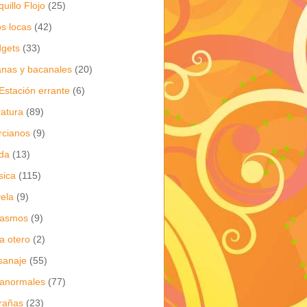
quillo Flojo
(25)
os locas
(42)
gets
(33)
anas y bacanales
(20)
Estación errante
(6)
eratura
(89)
cianos
(9)
da
(13)
sica
(115)
ela
(9)
gasmos
(9)
ia otero
(2)
sanaje
(55)
anormales
(77)
rañas
(23)