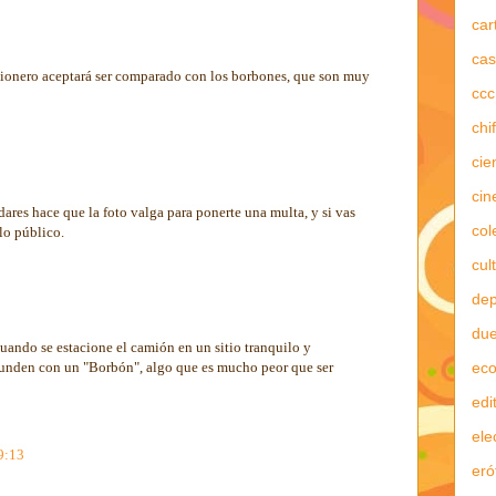
car
cas
mionero aceptará ser comparado con los borbones, que son muy
ccc
chi
cie
cin
dares hace que la foto valga para ponerte una multa, y si vas
col
lo público.
cul
dep
due
cuando se estacione el camión en un sitio tranquilo y
ec
onfunden con un "Borbón", algo que es mucho peor que ser
edi
ele
9:13
eró