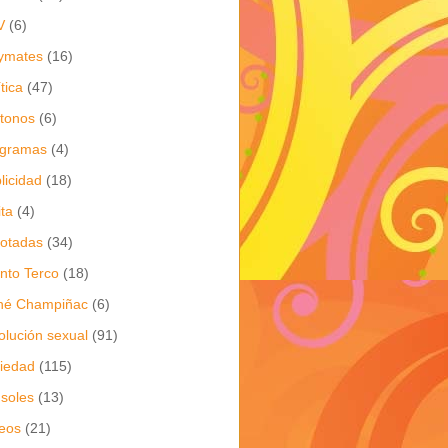
V
(6)
ymates
(16)
ítica
(47)
itonos
(6)
ogramas
(4)
licidad
(18)
ita
(4)
jotadas
(34)
nto Terco
(18)
né Champiñac
(6)
olución sexual
(91)
iedad
(115)
soles
(13)
eos
(21)