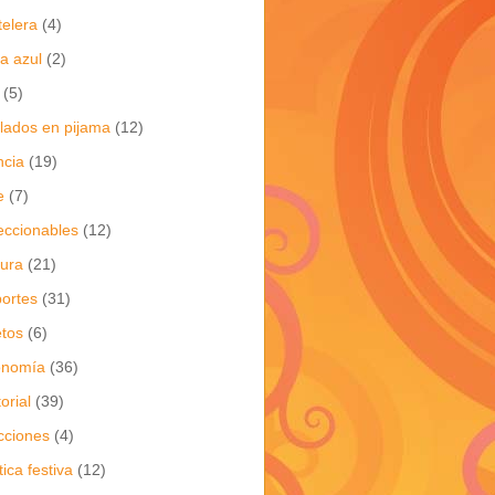
telera
(4)
a azul
(2)
(5)
flados en pijama
(12)
ncia
(19)
e
(7)
eccionables
(12)
tura
(21)
ortes
(31)
tos
(6)
onomía
(36)
torial
(39)
cciones
(4)
tica festiva
(12)