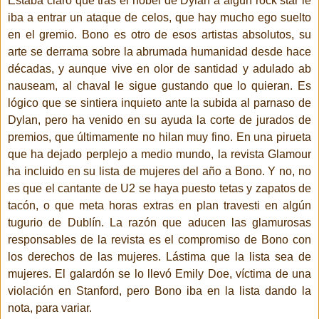
Estaba claro que tras el nobel de Dylan a algún rock star le
iba a entrar un ataque de celos, que hay mucho ego suelto
en el gremio. Bono es otro de esos artistas absolutos, su
arte se derrama sobre la abrumada humanidad desde hace
décadas, y aunque vive en olor de santidad y adulado ab
nauseam, al chaval le sigue gustando que lo quieran. Es
lógico que se sintiera inquieto ante la subida al parnaso de
Dylan, pero ha venido en su ayuda la corte de jurados de
premios, que últimamente no hilan muy fino. En una pirueta
que ha dejado perplejo a medio mundo, la revista Glamour
ha incluido en su lista de mujeres del año a Bono. Y no, no
es que el cantante de U2 se haya puesto tetas y zapatos de
tacón, o que meta horas extras en plan travesti en algún
tugurio de Dublín. La razón que aducen las glamurosas
responsables de la revista es el compromiso de Bono con
los derechos de las mujeres. Lástima que la lista sea de
mujeres. El galardón se lo llevó Emily Doe, víctima de una
violación en Stanford, pero Bono iba en la lista dando la
nota, para variar.