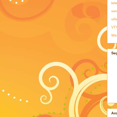
tel
ven
viñ
VT
We
Se
Arc