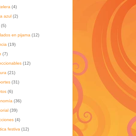
telera
(4)
a azul
(2)
(5)
flados en pijama
(12)
ncia
(19)
e
(7)
eccionables
(12)
tura
(21)
ortes
(31)
tos
(6)
onomía
(36)
torial
(39)
cciones
(4)
tica festiva
(12)