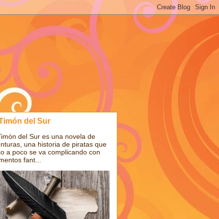
 Timón del Sur
Timón del Sur es una novela de
nturas, una historia de piratas que
o a poco se va complicando con
mentos fant...