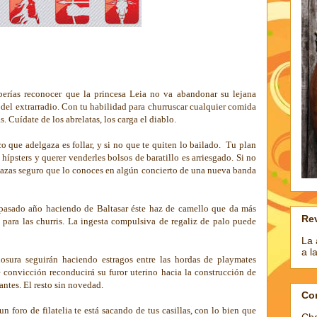
deberías reconocer que la princesa Leia no va abandonar su lejana
 del extrarradio. Con tu habilidad para churruscar cualquier comida
 Cuídate de los abrelatas, los carga el diablo.
co que adelgaza es follar, y si no que te quiten lo bailado.
Tu plan
hípsters y querer venderles bolsos de baratillo es arriesgado. Si no
gazas seguro que lo conoces en algún concierto de una nueva banda
l pasado año haciendo de Baltasar éste haz de camello que da más
Rev
 para las churris. La ingesta compulsiva de regaliz de palo puede
La 
a l
nosura seguirán haciendo estragos entre las hordas de playmates
e convicción reconducirá su furor uterino hacia la construcción de
antes. El resto sin novedad.
Co
n foro de filatelia te está sacando de tus casillas, con lo bien que