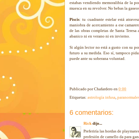
estabas vendiendo memoralibia de la ponf
muesca en su revolver. No bebas la gaseosa
Piscis
: tu cuadrante estelar está atrave
maniobra de acercamiento a ese camarero 
de las obras completas de Santa Teresa a
abanico ni en verano ni en invierno.
Si algún lector no está a gusto con su p
futuro a su medida. Eso sí, tampoco pida
puede ante su soberana voluntad.
Publicado por
Chafardero
en
0:00
Etiquetas:
astrología infusa
,
paranormale
6 comentarios:
Rick
dijo...
Preferiría las hordas de playmates
profesión de camello da para gan