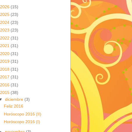
2026
(15)
2025
(23)
2024
(23)
2023
(23)
2022
(31)
2021
(31)
2020
(31)
2019
(31)
2018
(31)
2017
(31)
2016
(31)
2015
(38)
▼
diciembre
(3)
Feliz 2016
Horóscopo 2016 (II)
Horóscopo 2016 (I)
►
noviembre
(3)