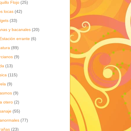
quillo Flojo
(25)
os locas
(42)
gets
(33)
anas y bacanales
(20)
Estación errante
(6)
eratura
(89)
cianos
(9)
da
(13)
sica
(115)
ela
(9)
gasmos
(9)
ia otero
(2)
sanaje
(55)
anormales
(77)
rañas
(23)