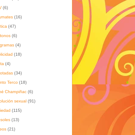
V
(6)
ymates
(16)
ítica
(47)
itonos
(6)
ogramas
(4)
licidad
(18)
ita
(4)
jotadas
(34)
nto Terco
(18)
né Champiñac
(6)
olución sexual
(91)
iedad
(115)
soles
(13)
eos
(21)