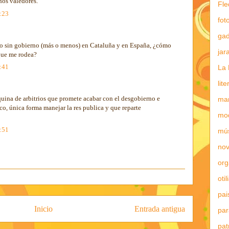
hos valedores.
Fle
7:23
fot
gad
vo sin gobierno (más o menos) en Cataluña y en España, ¿cómo
jar
que me rodea?
0:41
La 
lit
ina de arbitrios que promete acabar con el desgobierno e
mar
ico, única forma manejar la res publica y que reparte
mo
8:51
mú
nov
or
otil
pai
Inicio
Entrada antigua
par
pat