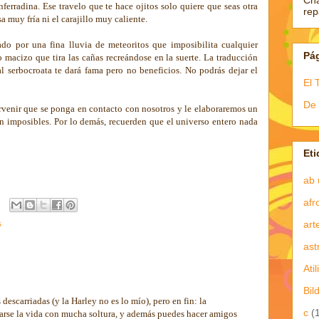
Ch
erradina. Ese travelo que te hace ojitos solo quiere que seas otra
re
 muy fría ni el carajillo muy caliente.
sado por una fina lluvia de meteoritos que imposibilita cualquier
Pá
macizo que tira las cañas recreándose en la suerte. La traducción
l serbocroata te dará fama pero no beneficios. No podrás dejar el
El 
De 
orvenir que se ponga en contacto con nosotros y le elaboraremos un
n imposibles. Por lo demás, recuerden que el universo entero nada
Eti
ab 
afr
s
art
ast
Atil
Bil
 descarriadas (y la Harley no es lo mío), pero en fin: la
c
(
arse la vida con mucha soltura, y además puedes hacer amigos