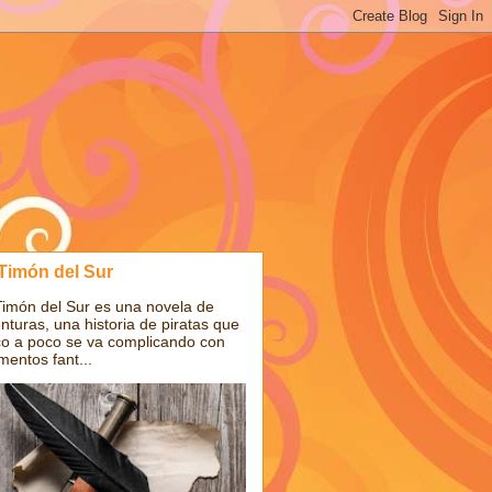
 Timón del Sur
Timón del Sur es una novela de
nturas, una historia de piratas que
o a poco se va complicando con
mentos fant...