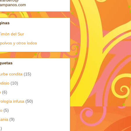
afardero@
pampanos.com
ginas
Timón del Sur
polvos y otros lodos
quetas
urbe condita
(15)
odisio
(10)
e
(6)
rología infusa
(50)
io
(5)
dania
(9)
1)