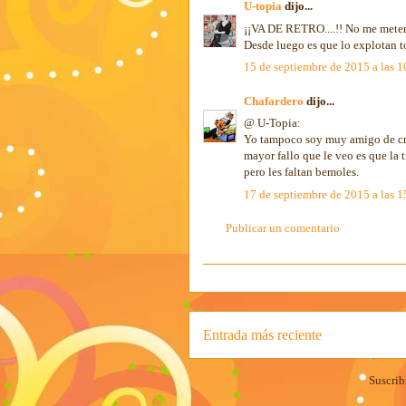
U-topia
dijo...
¡¡VA DE RETRO....!! No me meten
Desde luego es que lo explotan t
15 de septiembre de 2015 a las 1
Chafardero
dijo...
@ U-Topia:
Yo tampoco soy muy amigo de cru
mayor fallo que le veo es que la 
pero les faltan bemoles.
17 de septiembre de 2015 a las 1
Publicar un comentario
Entrada más reciente
Suscrib