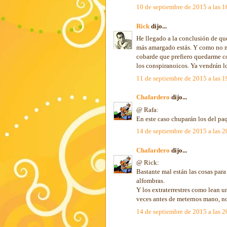
10 de septiembre de 2015 a las 1
Rick
dijo...
He llegado a la conclusión de qu
más amargado estás. Y como no me
cobarde que prefiero quedarme c
los conspiranoicos. Ya vendrán lo
11 de septiembre de 2015 a las 1
Chafardero
dijo...
@ Rafa:
En este caso chuparán los del pa
14 de septiembre de 2015 a las 2
Chafardero
dijo...
@ Rick:
Bastante mal están las cosas par
alfombras.
Y los extraterrestres como lean u
veces antes de meternos mano, no
14 de septiembre de 2015 a las 2