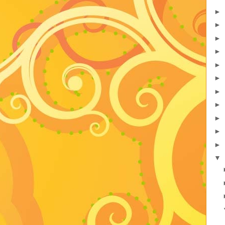
►
►
►
►
►
►
►
►
►
►
►
▼