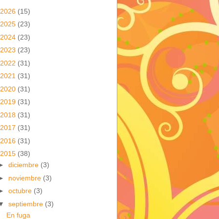
2026
(15)
2025
(23)
2024
(23)
2023
(23)
2022
(31)
2021
(31)
2020
(31)
2019
(31)
2018
(31)
2017
(31)
2016
(31)
2015
(38)
►
diciembre
(3)
►
noviembre
(3)
►
octubre
(3)
▼
septiembre
(3)
En fuga