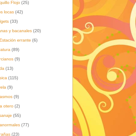
quillo Flojo
(25)
os locas
(42)
gets
(33)
anas y bacanales
(20)
Estación errante
(6)
eratura
(89)
cianos
(9)
da
(13)
sica
(115)
ela
(9)
gasmos
(9)
ia otero
(2)
sanaje
(55)
anormales
(77)
rañas
(23)