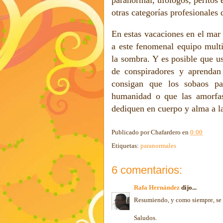
paranormal, ufólogos, peritos 
otras categorías profesionales
En estas vacaciones en el mar 
a este fenomenal equipo multi
la sombra. Y es posible que u
de conspiradores y aprendan
consigan que los sobaos pa
humanidad o que las amorfas
dediquen en cuerpo y alma a la 
Publicado por
Chafardero
en
0:00
Etiquetas:
paranormales
6 comentarios:
Rafa Hernández
dijo...
Resumiendo, y como siempre, se 
Saludos.