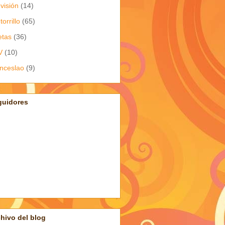
evisión
(14)
torrillo
(65)
etas
(36)
V
(10)
nceslao
(9)
guidores
hivo del blog