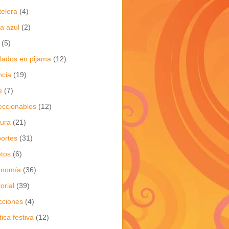
telera
(4)
a azul
(2)
(5)
flados en pijama
(12)
ncia
(19)
e
(7)
eccionables
(12)
tura
(21)
ortes
(31)
tos
(6)
onomía
(36)
torial
(39)
cciones
(4)
tica festiva
(12)