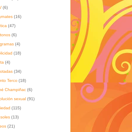
V
(6)
ymates
(16)
ítica
(47)
itonos
(6)
ogramas
(4)
licidad
(18)
ita
(4)
jotadas
(34)
nto Terco
(18)
né Champiñac
(6)
olución sexual
(91)
iedad
(115)
soles
(13)
eos
(21)