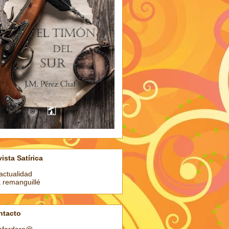
ista Satírica
actualidad
a remanguillé
ntacto