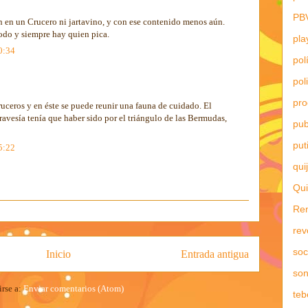
PB
 en un Crucero ni jartavino, y con ese contenido menos aún.
odo y siempre hay quien pica.
pla
0:34
pol
pol
pr
ceros y en éste se puede reunir una fauna de cuidado. El
travesía tenía que haber sido por el triángulo de las Bermudas,
pub
put
5:22
qui
Qui
Re
rev
soc
Inicio
Entrada antigua
son
irse a:
Enviar comentarios (Atom)
teb