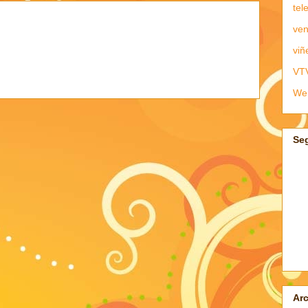
tel
ven
viñ
VT
We
Se
Arc