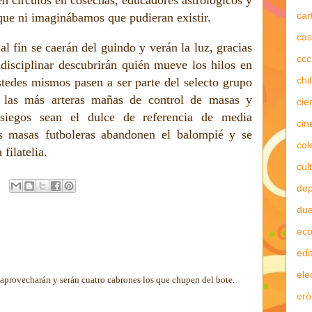
en círculos en cosechas, educadores astrológicos y
car
 que ni imaginábamos que pudieran existir.
cas
al fin se caerán del guindo y verán la luz, gracias
ccc
disciplinar descubrirán quién mueve los hilos en
chi
stedes mismos pasen a ser parte del selecto grupo
 las más arteras mañas de control de masas y
cie
siegos sean el dulce de referencia de media
cin
 masas futboleras abandonen el balompié y se
col
filatelia.
cul
dep
due
ec
edi
ele
aprovecharán y serán cuatro cabrones los que chupen del bote.
eró