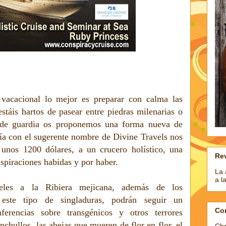
 vacacional lo mejor es preparar con calma las
stáis hartos de pasear entre piedras milenarias o
o de guardia os proponemos una forma nueva de
a con el sugerente nombre de Divine Travels nos
 unos 1200 dólares, a un crucero holístico, una
Rev
nspiraciones habidas y por haber.
La 
a l
les a la Ribiera mejicana, además de los
e este tipo de singladuras, podrán seguir un
Co
nferencias sobre transgénicos y otros terrores
chullos, las abejas que mueren de flor en flor, el