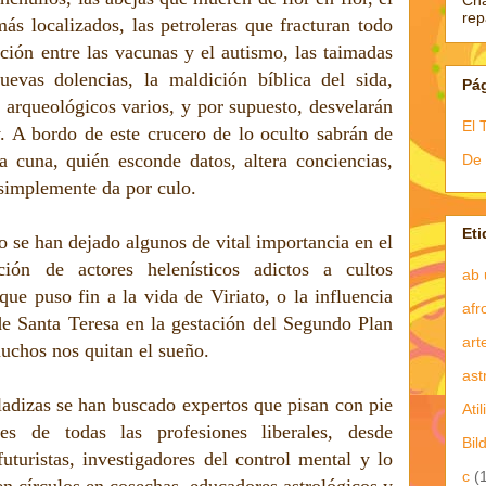
Ch
re
ás localizados, las petroleras que fracturan todo
ación entre las vacunas y el autismo, las taimadas
uevas dolencias, la maldición bíblica del sida,
Pá
s arqueológicos varios, y por supuesto, desvelarán
El 
 A bordo de este crucero de lo oculto sabrán de
 cuna, quién esconde datos, altera conciencias,
De 
simplemente da por culo.
Eti
ro se han dejado algunos de vital importancia en el
ación de actores helenísticos adictos a cultos
ab 
que puso fin a la vida de Viriato, o la influencia
afr
de Santa Teresa en la gestación del Segundo Plan
art
uchos nos quitan el sueño.
ast
aladizas se han buscado expertos que pisan con pie
Atil
es de todas las profesiones liberales, desde
Bil
uturistas, investigadores del control mental y lo
c
(