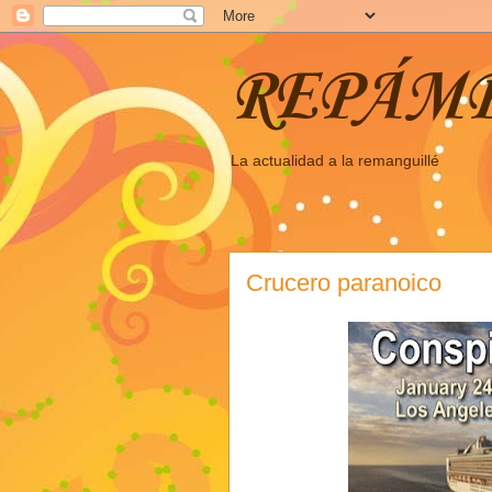
REPÁM
La actualidad a la remanguillé
Crucero paranoico