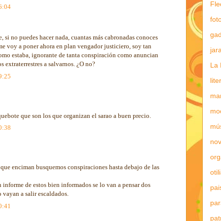
Fle
6:04
fot
gad
e, si no puedes hacer nada, cuantas más cabronadas conoces
 voy a poner ahora en plan vengador justiciero, soy tan
jar
omo estaba, ignorante de tanta conspiración como anuncian
s extraterrestres a salvarnos. ¿O no?
La 
9:25
lit
mar
mo
quebote que son los que organizan el sarao a buen precio.
mú
0:38
nov
or
a que enciman busquemos conspiraciones hasta debajo de las
otil
n informe de estos bien informados se lo van a pensar dos
pai
 vayan a salir escaldados.
par
0:41
pat