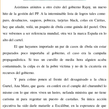
Asistimos atónitos a otro éxito del gobierno Rajoy, un nuevo
hito de la gestión del PP. A la interminab
le lista de logros tales como
paro, desahucios, saqueos, pobreza, tarjetas
black
, colas en Cáritas,
hay que añadir,
voilá
, un poquito de
ébola
como guinda del pastel. Otra
vez volvemos a ser referencia mundial, otra vez la marca España en lo
alto del cartel.
El que hayamos importado un par de casos de
ébola
sin estar
preparados poco importaba al gobierno, el caso era la campaña
propagandística. Si tras un cursillo de media hora alguien acaba
contaminado, la culpa es de la pobre víctima y no de la cicatería en
recursos del gobierno.
Y para colmo ponen al frente del desaguisado a la chica
Gurtel
, Ana Mato, que gasta en confeti en el cumple del churumbel lo
mismo con lo que otros viven un lustro
, nefanda ministra que no tiene
carisma ni para regentar un puesto de castañas. Su única acción
ejecutiva ha sido darle matarile a
Esc
á
libur
, en la esperanza de que