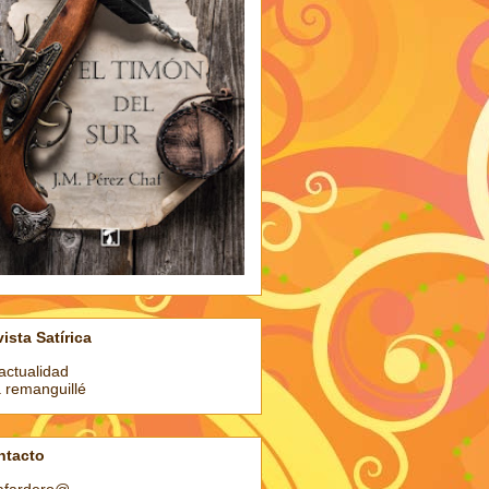
ista Satírica
actualidad
a remanguillé
ntacto