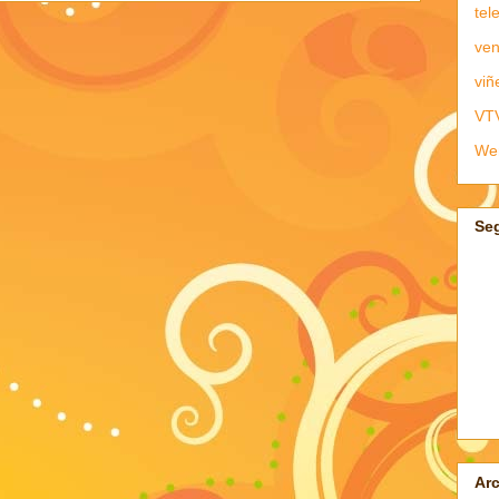
tel
ven
viñ
VT
We
Se
Arc