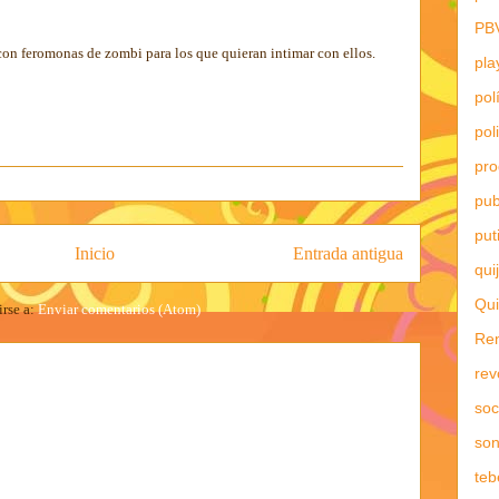
PB
on feromonas de zombi para los que quieran intimar con ellos.
pla
pol
pol
pr
pub
put
Inicio
Entrada antigua
qui
Qui
irse a:
Enviar comentarios (Atom)
Re
rev
soc
son
teb