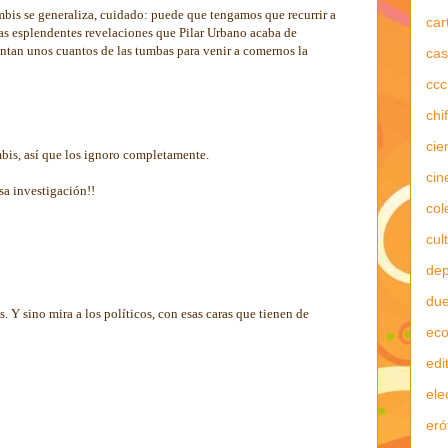
mbis se generaliza, cuidado: puede que tengamos que recurrir a
car
las esplendentes revelaciones que Pilar Urbano acaba de
vantan unos cuantos de las tumbas para venir a comernos la
cas
ccc
chi
cie
bis, así que los ignoro completamente.
cin
a investigación!!
col
cul
dep
due
Y sino mira a los políticos, con esas caras que tienen de
ec
edi
ele
eró