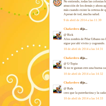
No entiendo, todas las colonias 
atracción de los demás y ahora a
más cuando existe la certeza de 
A pesar de tod, mucha salud.
9 de abril de 2014 a las 11:39
Chafardero
dijo...
@ Rick
A los zombis de Pilar Urbano no 
sigue por ahí vivito y cogeando.
10 de abril de 2014 a las 14:31
Chafardero
dijo...
@ U-Topia
Si no te gustan eres una buena can
10 de abril de 2014 a las 14:32
Chafardero
dijo...
@ Rafa
creo que la putrefactina y la cad
10 de abril de 2014 a las 14:33