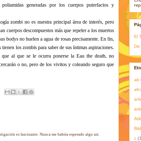
Ch
s
poliamidas generadas por los cuerpos putrefactos y
re
gía zombi no es nuestra principal área de interés, pero
Pá
dan cuerpos descompuestos más que repeler a los muertos
El 
 sus
bodys
no huele
n a agua de rosas precisamente. En fin,
De 
kis tienen los zombis para saber de sus íntimas aspiraciones.
 que al que se le ocurra ponerse la Eau
the
death
, no
cercarán o no, pero de los vivitos y coleando seguro que
Eti
ab 
afr
art
ast
Atil
Bil
tigación es fascinante. Nunca me habría esperado algo así.
c
(