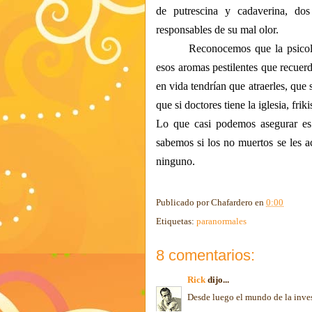
de
putrescina
y cadaverina, do
responsables de su mal olor.
Reconocemos que la psicolo
esos aromas pestilentes que recuer
en vida tendrían que atraerles, que
que si doctores tiene la iglesia, fri
Lo que casi podemos asegurar es
sabemos si los no muertos se les a
ninguno.
Publicado por
Chafardero
en
0:00
Etiquetas:
paranormales
8 comentarios:
Rick
dijo...
Desde luego el mundo de la inves