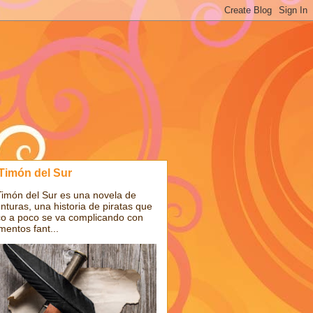
 Timón del Sur
Timón del Sur es una novela de
nturas, una historia de piratas que
o a poco se va complicando con
mentos fant...