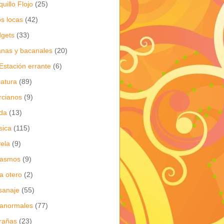
quillo Flojo
(25)
os locas
(42)
gets
(33)
anas y bacanales
(20)
Estación errante
(6)
eratura
(89)
cianos
(9)
da
(13)
sica
(115)
ela
(9)
gasmos
(9)
ia otero
(2)
sanaje
(55)
anormales
(77)
rañas
(23)