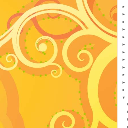
►
►
►
►
►
►
►
►
►
►
►
►
▼