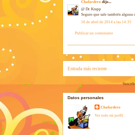
Chafardero
dijo...
@ Dr. Krapp
Seguro que sale también alguna c
10 de abril de 2014 a las 14:35
Publicar un comentario
Entrada más reciente
Suscrib
Datos personales
Chafardero
Ver todo mi perfil