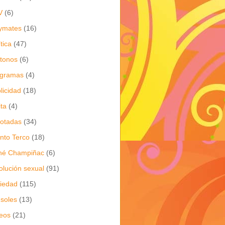
V
(6)
ymates
(16)
ítica
(47)
itonos
(6)
ogramas
(4)
licidad
(18)
ita
(4)
jotadas
(34)
nto Terco
(18)
né Champiñac
(6)
olución sexual
(91)
iedad
(115)
soles
(13)
eos
(21)