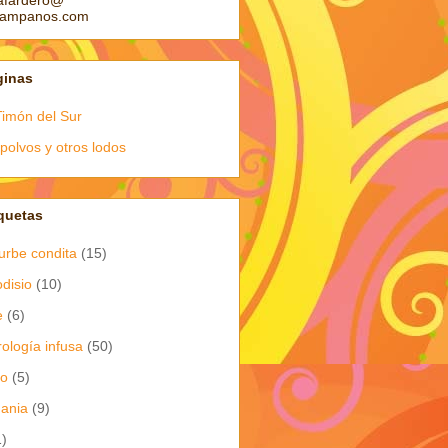
afardero@
pampanos.com
ginas
Timón del Sur
polvos y otros lodos
quetas
urbe condita
(15)
odisio
(10)
e
(6)
rología infusa
(50)
io
(5)
dania
(9)
1)