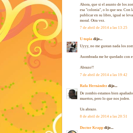
Ahora, que si el asunto de los zo
esa "colonia", o lo que sea. Con 
publicar en su libro, igual se le
moral. Otra vez.
7 de abril de 2014 a las 13:25
U-topia
dijo...
Uyyy, no me gustan nada los zom
Asombrada me he quedado con es
Abrazo!!
7 de abril de 2014 a las 19:42
Rafa Hernández
dijo...
De zombis estamos bien apañados. 
muertos, pero lo que nos joden.
Un abrazo.
8 de abril de 2014 a las 20:51
Doctor Krapp
dijo...