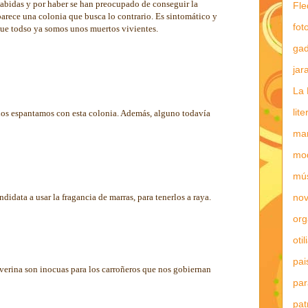
habidas y por haber se han preocupado de conseguir la
Fle
parece una colonia que busca lo contrario. Es sintomático y
fot
que todso ya somos unos muertos vivientes.
gad
jar
La 
lit
los espantamos con esta colonia. Además, alguno todavía
mar
mo
mú
nov
didata a usar la fragancia de marras, para tenerlos a raya.
or
otil
pai
averina son inocuas para los carroñeros que nos gobiernan
par
pat