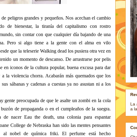
 de peligros grandes y pequeños. Nos acechan el cambio
ado de bienestar, la tiranía del capitalismo con rostro
mundo, sin contar con que cualquier día bajando de una
a. Pero si algo tiene a la gente con el alma en vilo
esde que la teleserie
Walking
dead
los pusiera otra vez
en
 tenido un momento de
descanso
. De arrastrarse por pelis
e en iconos de la cultura popular, buena excusa para dar
 y a la violencia chorra. Acabarán más quemados que los
sus sábanas y cadenas a cuestas ya no asustan ni a los
Rev
y gente preocupada de que le asalte un zombi en la cola
La 
el buzón de propaganda o en el cumpleaños de la suegra.
a l
aba de nacer Eau
the
death
, una colonia para espantar
oane
College
de Nebraska han sido las mentes pensantes
Co
to al nobel de química friki. El perfume está hecho