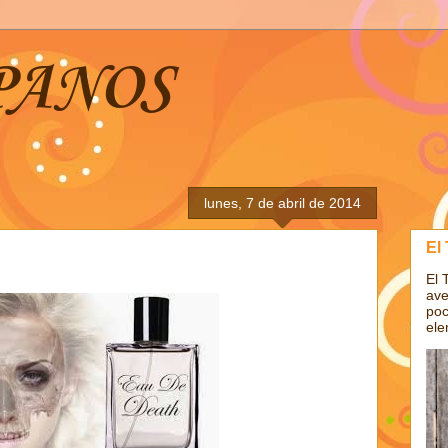
PANOS
lunes, 7 de abril de 2014
El
El 
ave
poc
ele