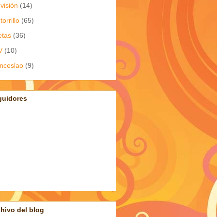
evisión
(14)
torrillo
(65)
etas
(36)
V
(10)
nceslao
(9)
guidores
hivo del blog