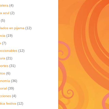
telera
(4)
a azul
(2)
(5)
flados en pijama
(12)
ncia
(19)
e
(7)
eccionables
(12)
tura
(21)
ortes
(31)
tos
(6)
onomía
(36)
torial
(39)
cciones
(4)
tica festiva
(12)