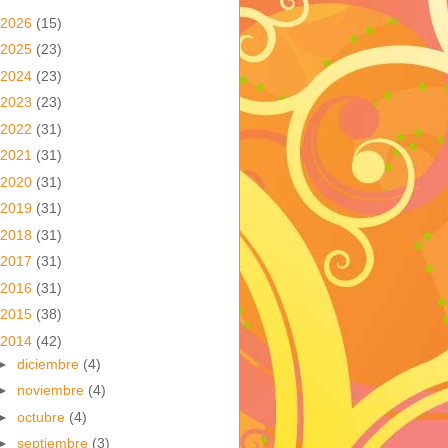
2026
(15)
2025
(23)
2024
(23)
2023
(23)
2022
(31)
2021
(31)
2020
(31)
2019
(31)
2018
(31)
2017
(31)
2016
(31)
2015
(38)
2014
(42)
►
diciembre
(4)
►
noviembre
(4)
►
octubre
(4)
►
septiembre
(3)