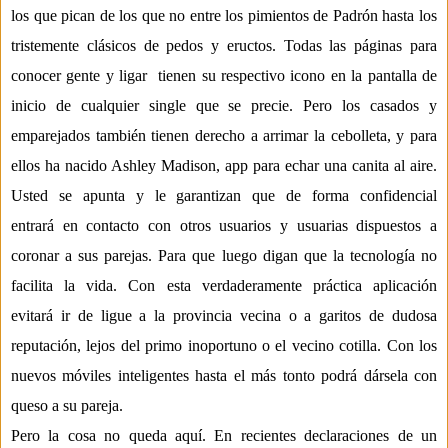
los que pican de los que no entre los pimientos de Padr
ó
n hasta los
tristemente cl
á
sicos de pedos y eructos. Todas las p
á
ginas para
conocer gente y ligar tienen
su respectivo icono en la pantalla de
inicio de cualquier single que se precie. Pero los casados y
emparejados tambi
é
n tienen derecho a arrimar la cebolleta, y para
ellos ha nacido Ashley Madison, app para echar una canita al aire.
Usted se apunta y le garantizan que de forma confidencial
entrar
á
en contacto con otros usuarios y usuarias dispuestos a
coronar a sus parejas. Para que luego digan que la tecnolog
í
a no
facilita la vida. Con esta verdaderamente pr
á
ctica aplicaci
ó
n
evitar
á
ir de ligue a la provincia vecina o a garitos de dudosa
reputaci
ó
n, lejos del primo inoportuno o el vecino cotilla. Con los
nuevos m
ó
viles inteligentes hasta el m
á
s tonto podr
á
d
á
rsela con
queso a su pareja.
Pero la cosa no queda aqu
í
. En recientes declaraciones de un