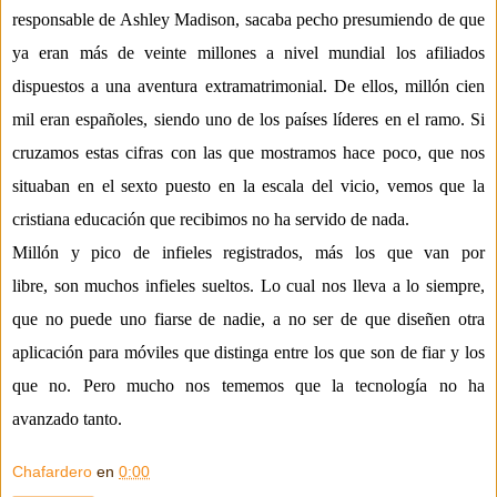
responsable de Ashley Madison, sacaba pecho presumiendo de que
ya eran m
á
s de veinte millones a nivel mundial los afiliados
dispu
e
stos
a una aventura extramatrimonial
.
De ellos, mill
ó
n cien
mil eran espa
ñ
oles, siendo uno de los pa
í
ses l
í
deres en el ramo. Si
cruzamos estas cifras con las que mostramos hace poco, que nos
situaban en el sexto puesto en la escala del vicio, vemos que la
cristiana educaci
ó
n que recibimos no ha servido de nada.
Mill
ó
n y pico de infieles registrados, m
á
s los que van por
libre,
son
mucho
s
infie
l
es
suelto
s
. Lo cual nos lleva a lo siempre,
que no puede uno fiarse de nadie, a no ser de que dise
ñ
en otra
aplicaci
ó
n para m
ó
viles que distinga entre los que son de fiar y los
que no. Pero mucho nos tememos que la tecnolog
í
a no ha
avanzado tanto.
Chafardero
en
0:00