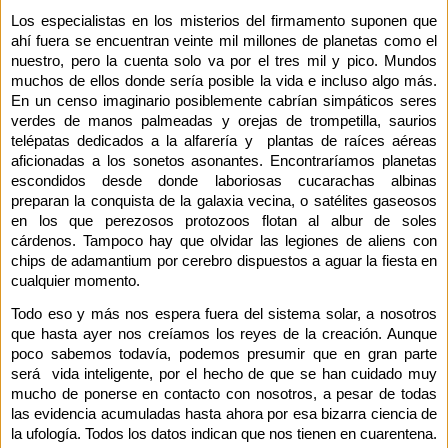
Los especialistas en los misterios del firmamento suponen que
ahí fuera se encuentran veinte mil millones de planetas como el
nuestro, pero la cuenta solo va por el tres mil y pico. Mundos
muchos de ellos donde sería posible la vida e incluso algo más.
En un censo imaginario posiblemente cabrían simpáticos seres
verdes de manos palmeadas y orejas de trompetilla, saurios
telépatas dedicados a la alfarería y plantas de raíces aéreas
aficionadas a los sonetos asonantes. Encontraríamos planetas
escondidos desde donde laboriosas cucarachas albinas
preparan la conquista de la galaxia vecina, o satélites gaseosos
en los que perezosos protozoos flotan al albur de soles
cárdenos. Tampoco hay que olvidar las legiones de aliens con
chips de adamantium por cerebro dispuestos a aguar la fiesta en
cualquier momento.
Todo eso y más nos espera fuera del sistema solar, a nosotros
que hasta ayer nos creíamos los reyes de la creación. Aunque
poco sabemos todavía, podemos presumir que en gran parte
será vida inteligente, por el hecho de que se han cuidado muy
mucho de ponerse en contacto con nosotros, a pesar de todas
las evidencia acumuladas hasta ahora por esa bizarra ciencia de
la ufología. Todos los datos indican que nos tienen en cuarentena.