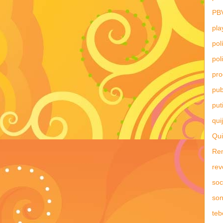
PB
pla
pol
pol
pr
pub
put
qui
Qui
Re
rev
soc
son
teb