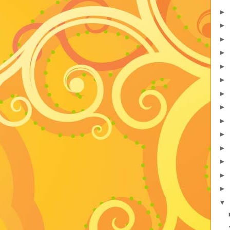
►
►
►
►
►
►
►
►
►
►
►
►
►
►
▼