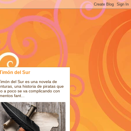
 Timón del Sur
Timón del Sur es una novela de
nturas, una historia de piratas que
o a poco se va complicando con
mentos fant...