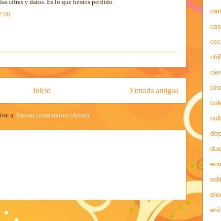
das cifras y datos. Es lo que hemos perdido.
car
2:08
cas
ccc
chi
cie
cin
Inicio
Entrada antigua
col
irse a:
Enviar comentarios (Atom)
cul
dep
due
ec
edi
ele
eró