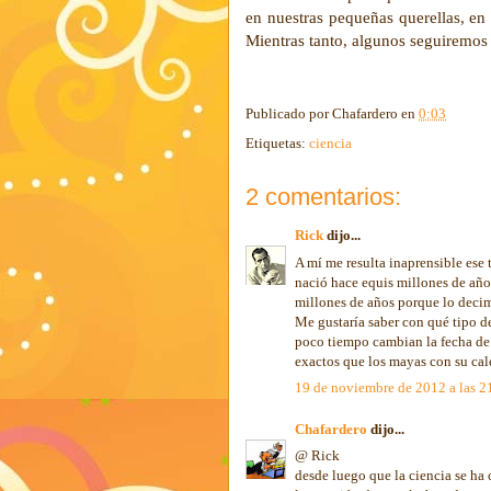
en nuestras pequeñas querellas, en 
Mientras tanto, algunos seguiremos 
Publicado por
Chafardero
en
0:03
Etiquetas:
ciencia
2 comentarios:
Rick
dijo...
A mí me resulta inaprensible ese t
nació hace equis millones de años
millones de años porque lo decim
Me gustaría saber con qué tipo de
poco tiempo cambian la fecha de 
exactos que los mayas con su cale
19 de noviembre de 2012 a las 2
Chafardero
dijo...
@ Rick
desde luego que la ciencia se ha