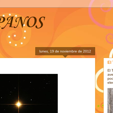
PANOS
lunes, 19 de noviembre de 2012
El
El 
ave
poc
ele