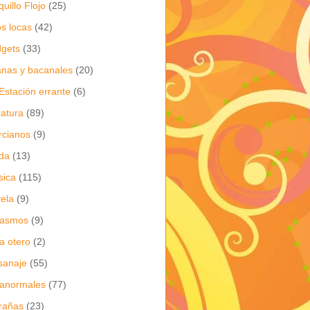
quillo Flojo
(25)
os locas
(42)
gets
(33)
anas y bacanales
(20)
Estación errante
(6)
eratura
(89)
cianos
(9)
da
(13)
sica
(115)
ela
(9)
gasmos
(9)
ia otero
(2)
sanaje
(55)
anormales
(77)
rañas
(23)