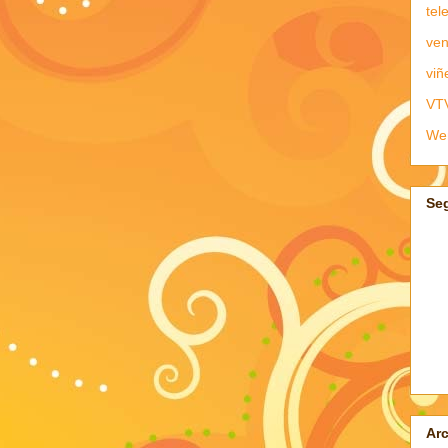
tel
ven
viñ
VT
We
Se
Arc