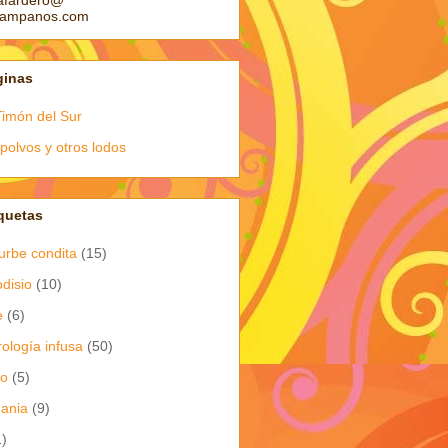
afardero@
pampanos.com
ginas
Timón del Sur
polvos y otros lodos
quetas
urbe condita
(15)
odisio
(10)
e
(6)
rología infusa
(50)
io
(5)
dania
(9)
1)