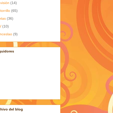
evisión
(14)
torrillo
(65)
etas
(36)
V
(10)
nceslao
(9)
guidores
hivo del blog