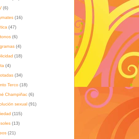
V
(6)
ymates
(16)
ítica
(47)
itonos
(6)
ogramas
(4)
licidad
(18)
ita
(4)
jotadas
(34)
nto Terco
(18)
né Champiñac
(6)
olución sexual
(91)
iedad
(115)
soles
(13)
eos
(21)