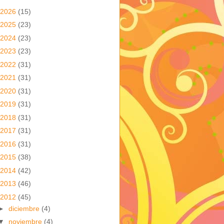
2026
(15)
2025
(23)
2024
(23)
2023
(23)
2022
(31)
2021
(31)
2020
(31)
2019
(31)
2018
(31)
2017
(31)
2016
(31)
2015
(38)
2014
(42)
2013
(46)
2012
(45)
►
diciembre
(4)
▼
noviembre
(4)