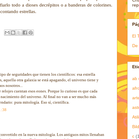
Ch
fiarlo todo a dioses decrépitos o a banderas de colorines. 
re
contando estrellas.
Pá
El 
De 
Eti
ipo de seguridades que tienen los científicos: esa estrella
ab 
, aquella otra galaxia se está apagando, el universo tiene y
os nosotros...
afr
 relojes cuentan esos eones. Porque lo curioso es que cada
nacimiento del universo. Al final no van a ser mucho más
art
ndario: pura mitología. Eso sí, científica.
ast
1:38
Atil
Bil
 convertido en la nueva mitología. Los antiguos mitos llenaban
c
(