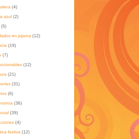
telera
(4)
a azul
(2)
(5)
flados en pijama
(12)
ncia
(19)
e
(7)
eccionables
(12)
tura
(21)
ortes
(31)
tos
(6)
onomía
(36)
torial
(39)
cciones
(4)
tica festiva
(12)