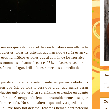
 señores que están todo el día con la cabeza mas allá de la 
celestes, todas las estrellas que han sido o serán están ya 
e esos herméticos estudios que al común de los mortales 
s trompetas del apocalipsis: el 95% de las estrellas que 
stán en su lugar, brillando estremecidas en medio del 
Rev
rque de ahora en adelante cuando se queden embobados 
La 
a l
sen que ésta es toda la cera que arde, que nunca verán 
Nuestro universo  está en su máximo esplendor en cuanto 
 su brillo irá menguando lenta e inexorablemente hasta que 
Co
lo domine todo. No se me alteren que todavía quedan unos 
 lo lleve todo por delante. Tenemos tiempo para perderlo 