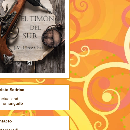
ista Satírica
actualidad
a remanguillé
ntacto