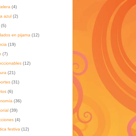
telera
(4)
a azul
(2)
(5)
flados en pijama
(12)
ncia
(19)
e
(7)
eccionables
(12)
tura
(21)
ortes
(31)
tos
(6)
onomía
(36)
torial
(39)
cciones
(4)
tica festiva
(12)