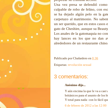
Una vez presa se defendió como g
culpable de robo de felino, con e
se ha dejado algún pelo en la gat
carpetazo al matrimonio. No sabem
un ser querido, que en estos casos e
gato de Cheshire, aunque su Beaut
Los anales de la gatomaquia no con
hay lances en los que no dan av
alrededores de un restaurante chino.
Publicado por
Chafardero
en
0:36
Etiquetas:
revolución sexual
3 comentarios:
Anónimo dijo...
Y aún encima la que le va a caer
británicos para el asunto de los b
Y total para nada: con lo fácil qu
6 de febrero de 2012 a las 12:00