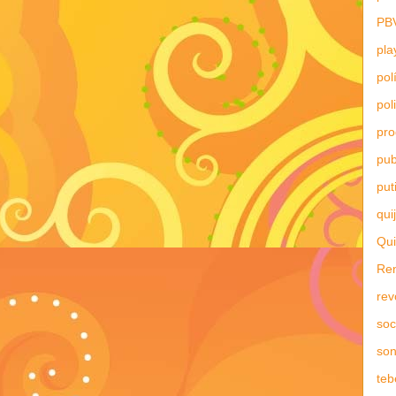
PB
pla
pol
pol
pr
pub
put
qui
Qui
Re
rev
soc
son
teb