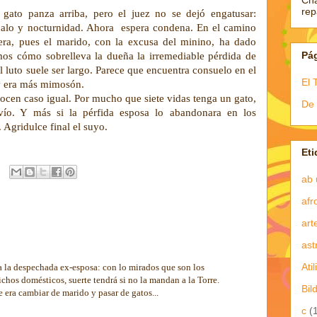
Ch
re
ato panza arriba, pero el juez no se dejó engatusar:
scalo y nocturnidad. Ahora espera condena. En el camino
era, pues el marido, con la excusa del minino, ha dado
Pá
os cómo sobrelleva la dueña la irremediable pérdida de
l luto suele ser largo. Parece que encuentra consuelo en el
El 
y era más mimosón.
ocen caso igual. Por mucho que siete vidas tenga un gato,
De 
ío. Y más si la pérfida esposa lo abandonara en los
 Agridulce final el suyo.
Eti
ab 
afr
art
ast
Atil
 a la despechada ex-esposa: con lo mirados que son los
ichos domésticos, suerte tendrá si no la mandan a la Torre.
Bil
e era cambiar de marido y pasar de gatos...
c
(