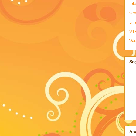
tel
ven
viñ
VT
We
Se
Arc