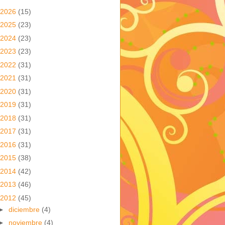
2026
(15)
2025
(23)
2024
(23)
2023
(23)
2022
(31)
2021
(31)
2020
(31)
2019
(31)
2018
(31)
2017
(31)
2016
(31)
2015
(38)
2014
(42)
2013
(46)
2012
(45)
►
diciembre
(4)
►
noviembre
(4)