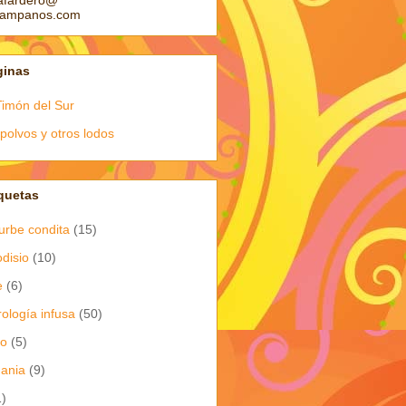
afardero@
pampanos.com
ginas
Timón del Sur
polvos y otros lodos
quetas
urbe condita
(15)
odisio
(10)
e
(6)
rología infusa
(50)
io
(5)
dania
(9)
1)