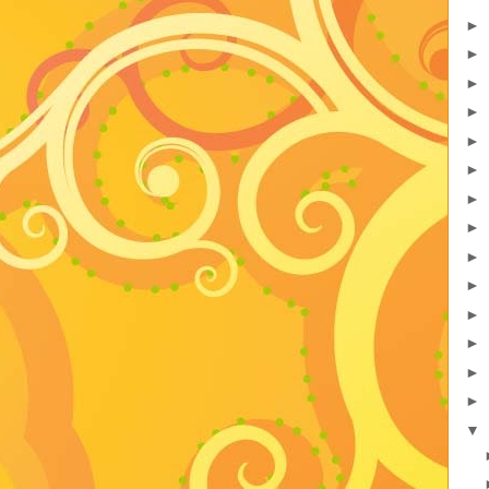
►
►
►
►
►
►
►
►
►
►
►
►
►
►
▼