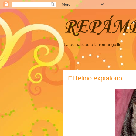
REPÁM
La actualidad a la remanguillé
El felino expiatorio