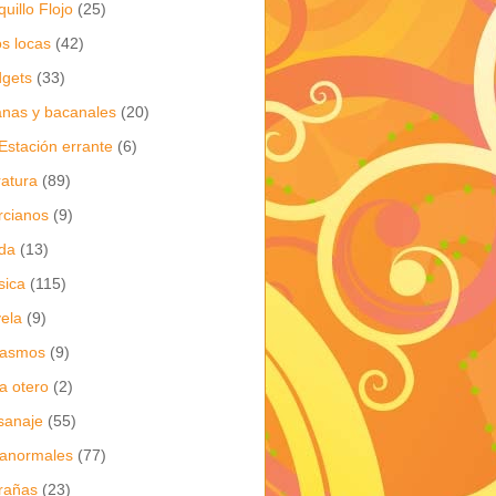
quillo Flojo
(25)
os locas
(42)
gets
(33)
anas y bacanales
(20)
Estación errante
(6)
eratura
(89)
cianos
(9)
da
(13)
sica
(115)
ela
(9)
gasmos
(9)
ia otero
(2)
sanaje
(55)
anormales
(77)
rañas
(23)