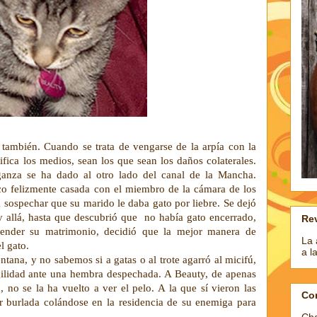
 también. Cuando se trata de vengarse de la arpía con la
tifica los medios, sean los que sean los daños colaterales.
anza se ha dado al otro lado del canal de la Mancha.
o felizmente casada con el miembro de la cámara de los
spechar que su marido le daba gato por liebre. Se dejó
y allá, hasta que descubrió que no había gato encerrado,
Rev
fender su matrimonio, decidió que la mejor manera de
La 
l gato.
a l
ana, y no sabemos si a gatas o al trote agarró al micifú,
agilidad ante una hembra despechada. A Beauty, de apenas
, no se la ha vuelto a ver el pelo. A la que sí vieron las
Co
r burlada colándose en la residencia de su enemiga para