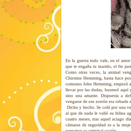
En la guerra todo vale, en el amor
que te engaña tu marido, el fin jus
Como otras veces, la animal veng
Chirstine Hemming, hasta hace poc
comunes John Hemming, empezó a so
llevar por las dudas, husmeó aquí 
sino una amante. Dispuesta a de
vengarse de ese zorrón era robarle e
Dicho y hecho. Se coló por una vent
al que de nada le valió su felina 
cuatro meses, tras aquel aciago día
cámaras de seguridad es a la muje
perpetrar su criminal acción.