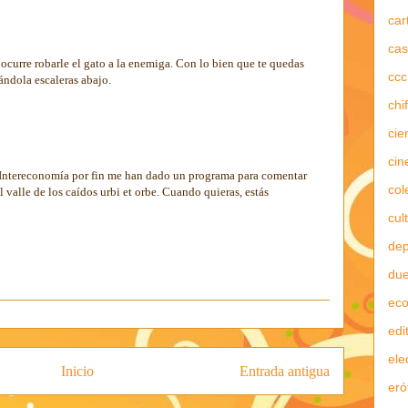
car
cas
e ocurre robarle el gato a la enemiga. Con lo bien que te quedas
ccc
rándola escaleras abajo.
chi
cie
cin
Intereconomía por fin me han dado un programa para comentar
col
 valle de los caídos urbi et orbe. Cuando quieras, estás
cul
dep
due
ec
edi
ele
Inicio
Entrada antigua
eró