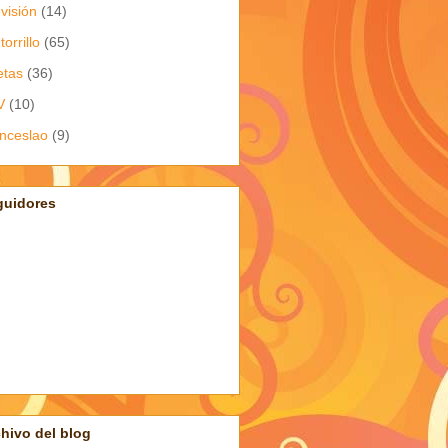
evisión
(14)
torrillo
(65)
etas
(36)
V
(10)
nceslao
(9)
guidores
hivo del blog