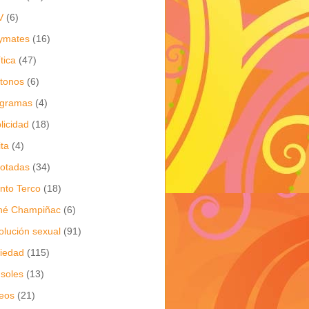
V
(6)
ymates
(16)
ítica
(47)
itonos
(6)
ogramas
(4)
licidad
(18)
ita
(4)
jotadas
(34)
nto Terco
(18)
né Champiñac
(6)
olución sexual
(91)
iedad
(115)
soles
(13)
eos
(21)