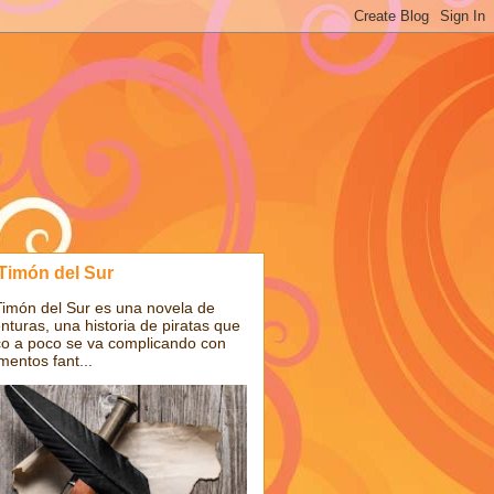
 Timón del Sur
Timón del Sur es una novela de
nturas, una historia de piratas que
o a poco se va complicando con
mentos fant...