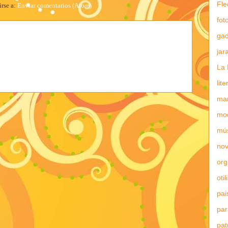
Fle
irse a:
Enviar comentarios (Atom)
fot
gad
jar
La 
lit
mar
mo
mú
nov
or
otil
pai
par
pat