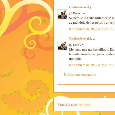
Chafardero
dijo...
@ Paseante:
Sí, pero solo a una británica se l
agarrándola de los pelos y arrast
8 de febrero de 2012 a las 21:53
Chafardero
dijo...
@ Luis C:
Me temo que me has pillado. En 
la santa misa de campaña desde el
invitado.
8 de febrero de 2012 a las 21:59
Publicar un comentario
Entrada más reciente