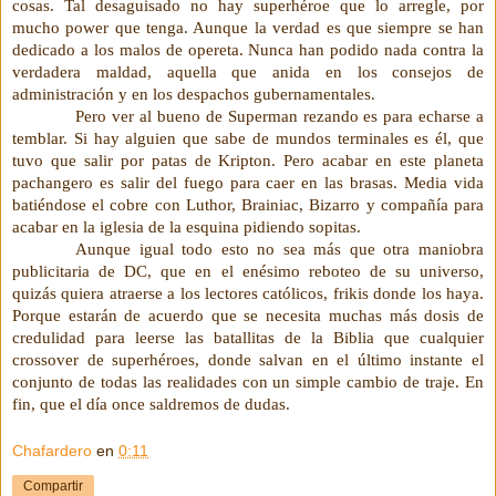
cosas. Tal desaguisado no hay superhéroe que lo arregle, por
mucho power que tenga. Aunque la verdad es que siempre se han
dedicado a los malos de opereta. Nunca han podido nada contra la
verdadera maldad, aquella que anida en los consejos de
administración y en los despachos gubernamentales.
Pero ver al bueno de Superman rezando es para echarse a
temblar. Si hay alguien que sabe de mundos terminales es él, que
tuvo que salir por patas de Kripton. Pero acabar en este planeta
pachangero es salir del fuego para caer en las brasas. Media vida
batiéndose el cobre con Luthor, Brainiac, Bizarro y compañía para
acabar en la iglesia de la esquina pidiendo sopitas.
Aunque igual todo esto no sea más que otra maniobra
publicitaria de DC, que en el enésimo reboteo de su universo,
quizás quiera atraerse a los lectores católicos, frikis donde los haya.
Porque estarán de acuerdo que se necesita muchas más dosis de
credulidad para leerse las batallitas de la Biblia que cualquier
crossover de superhéroes, donde salvan en el último instante el
conjunto de todas las realidades con un simple cambio de traje. En
fin, que el día once saldremos de dudas.
Chafardero
en
0:11
Compartir