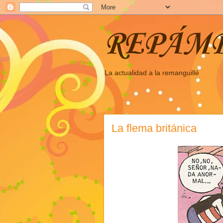
REPÁM
La actualidad a la remanguillé
La flema británica