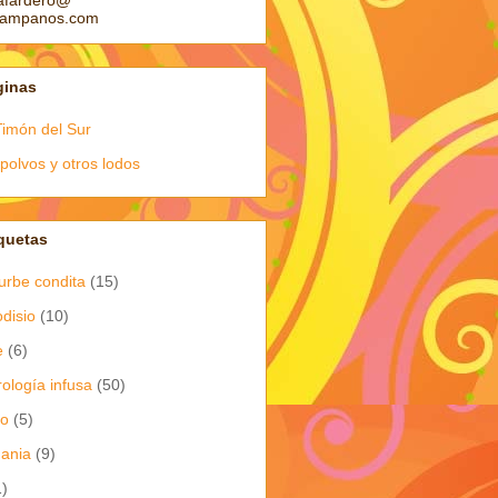
afardero@
pampanos.com
ginas
Timón del Sur
polvos y otros lodos
quetas
urbe condita
(15)
odisio
(10)
e
(6)
rología infusa
(50)
io
(5)
dania
(9)
1)