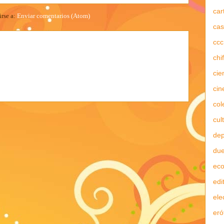
car
irse a:
Enviar comentarios (Atom)
cas
ccc
chi
cie
cin
col
cul
dep
due
ec
edi
ele
eró