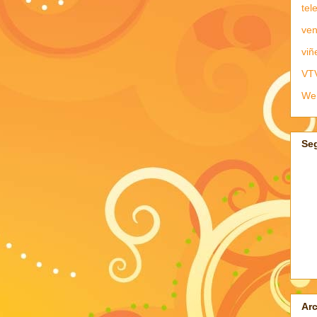
tel
ven
viñ
VT
We
Se
Arc