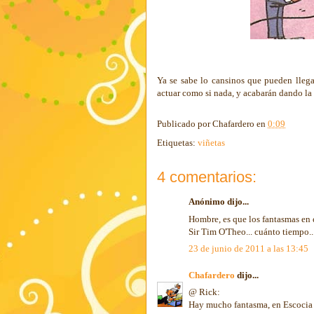
Ya se sabe lo cansinos que pueden llegar
actuar como si nada, y acabarán dando la 
Publicado por
Chafardero
en
0:09
Etiquetas:
viñetas
4 comentarios:
Anónimo dijo...
Hombre, es que los fantasmas en 
Sir Tim O'Theo... cuánto tiempo..
23 de junio de 2011 a las 13:45
Chafardero
dijo...
@ Rick:
Hay mucho fantasma, en Escocia y