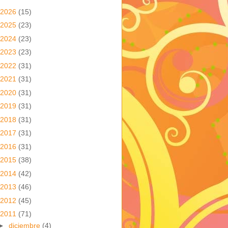
2026
(15)
2025
(23)
2024
(23)
2023
(23)
2022
(31)
2021
(31)
2020
(31)
2019
(31)
2018
(31)
2017
(31)
2016
(31)
2015
(38)
2014
(42)
2013
(46)
2012
(45)
2011
(71)
►
diciembre
(4)