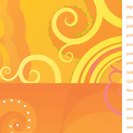
PB
pla
pol
pol
pr
pub
put
qui
Qui
Re
rev
soc
son
teb