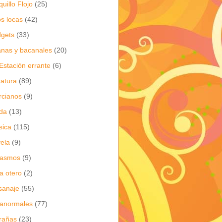
quillo Flojo
(25)
os locas
(42)
gets
(33)
anas y bacanales
(20)
Estación errante
(6)
eratura
(89)
cianos
(9)
da
(13)
sica
(115)
ela
(9)
gasmos
(9)
ia otero
(2)
sanaje
(55)
anormales
(77)
rañas
(23)