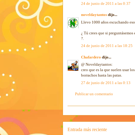
24 de junio de 2011 a las 0:37
noveldaytantos
dijo...
Llevo 1000 años escuchando eso d
¿ Tú crees que si preguntásemos 
?.
24 de junio de 2011 a las 18:25
Chafardero
dijo...
@ Noveldaytantos:
creo que es la que suelen usar lo
borrachos hasta las patas.
27 de junio de 2011 a las 0:13
Publicar un comentario
Entrada más reciente