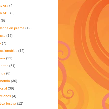
telera
(4)
a azul
(2)
(5)
flados en pijama
(12)
ncia
(19)
e
(7)
eccionables
(12)
tura
(21)
ortes
(31)
tos
(6)
onomía
(36)
torial
(39)
cciones
(4)
tica festiva
(12)