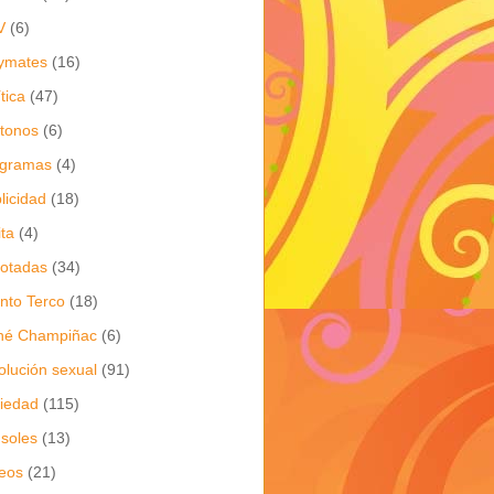
V
(6)
ymates
(16)
ítica
(47)
itonos
(6)
ogramas
(4)
licidad
(18)
ita
(4)
jotadas
(34)
nto Terco
(18)
né Champiñac
(6)
olución sexual
(91)
iedad
(115)
soles
(13)
eos
(21)