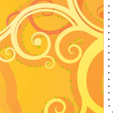
►
►
►
►
►
►
►
►
►
►
►
►
►
►
►
▼