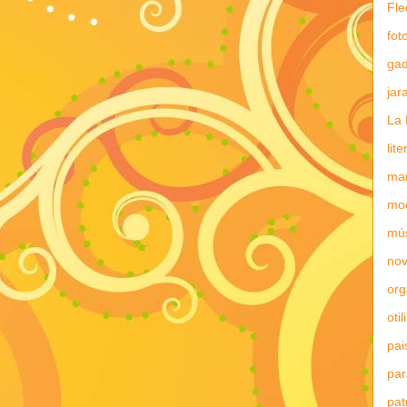
Fle
fot
gad
jar
La 
lit
mar
mo
mú
nov
or
otil
pai
par
pat