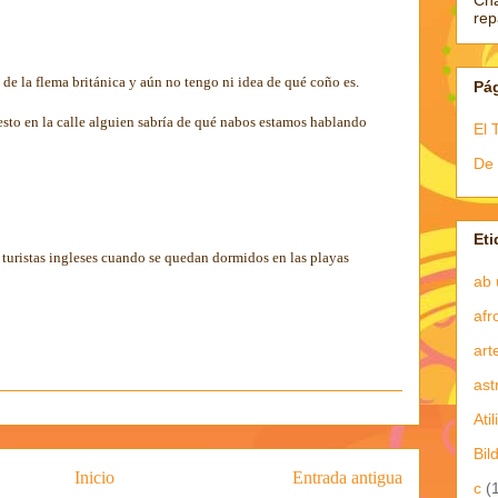
Ch
re
e la flema británica y aún no tengo ni idea de qué coño es.
Pá
esto en la calle alguien sabría de qué nabos estamos hablando
El 
De 
Eti
s turistas ingleses cuando se quedan dormidos en las playas
ab 
afr
art
ast
Atil
Bil
Inicio
Entrada antigua
c
(