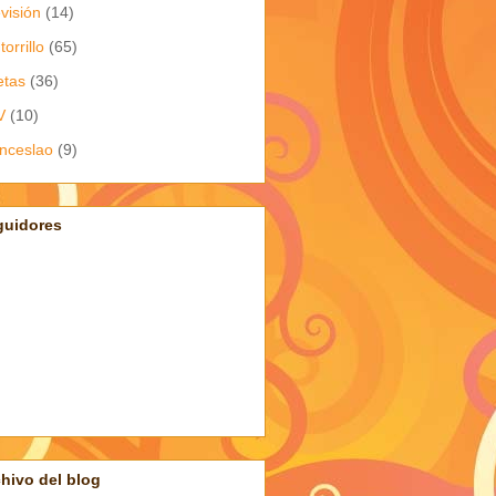
evisión
(14)
torrillo
(65)
etas
(36)
V
(10)
nceslao
(9)
guidores
hivo del blog