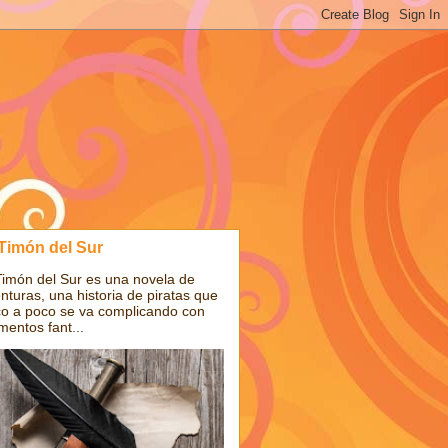
 Timón del Sur
Timón del Sur es una novela de
nturas, una historia de piratas que
o a poco se va complicando con
mentos fant...