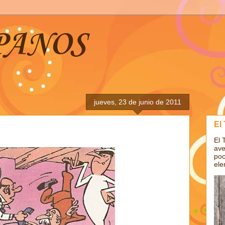
PANOS
jueves, 23 de junio de 2011
El
El 
ave
poc
ele