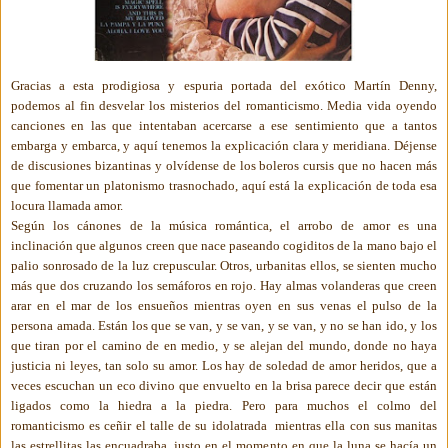
Gracias a esta prodigiosa y espuria portada del exótico Martín Denny,
podemos al fin desvelar los misterios del romanticismo. Media vida oyendo
canciones en las que intentaban acercarse a ese sentimiento que a tantos
embarga y embarca, y aquí tenemos la explicación clara y meridiana. Déjense
de discusiones bizantinas y olvídense de los boleros cursis que no hacen más
que fomentar un platonismo trasnochado, aquí está la explicación de toda esa
locura llamada amor.
Según los cánones de la música romántica, el arrobo de amor es una
inclinación que algunos creen que nace paseando cogiditos de la mano bajo el
palio sonrosado de la luz crepuscular. Otros, urbanitas ellos, se sienten mucho
más que dos cruzando los semáforos en rojo. Hay almas volanderas que creen
arar en el mar de los ensueños mientras oyen en sus venas el pulso de la
persona amada. Están los que se van, y se van, y se van, y no se han ido, y los
que tiran por el camino de en medio, y se alejan del mundo, donde no haya
justicia ni leyes, tan solo su amor. Los hay de soledad de amor heridos, que a
veces escuchan un eco divino que envuelto en la brisa parece decir que están
ligados como la hiedra a la piedra. Pero para muchos el colmo del
romanticismo es ceñir el talle de su idolatrada mientras ella con sus manitas
las estrellitas las encuadraba, justo en el momento en que la luna se hacía un