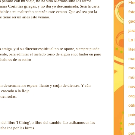
pasado con mi viaje, no ha sido Marsans sino los astros.
Fle
nas Corintias griegas, y no iba yo descaminada. Será la carta
fot
 hable a mi maltrecho corazón este verano. Que así sea por la
e tiene ser un aries este verano.
gad
jar
La 
a amiga, y si su director espiritual no se opone, siempre puede
lit
nte, para admirar el melado torso de algún encofrador en paro
mar
dedores de su retiro
mo
mú
n de semana me espera: llanto y crujir de dientes. Y aún
nov
 cascado a la Roja.
or
enen solas.
otil
pai
 del libro 'I Ching', o libro del cambio. Lo usábamos en las
par
ba ir a por las birras.
pat