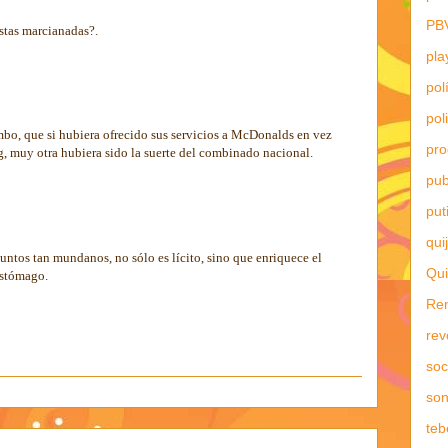
PB
estas marcianadas?.
pla
pol
pol
bo, que si hubiera ofrecido sus servicios a McDonalds en vez
pr
g, muy otra hubiera sido la suerte del combinado nacional.
pub
put
qui
suntos tan mundanos, no sólo es lícito, sino que enriquece el
Qui
estómago.
Re
rev
soc
son
teb