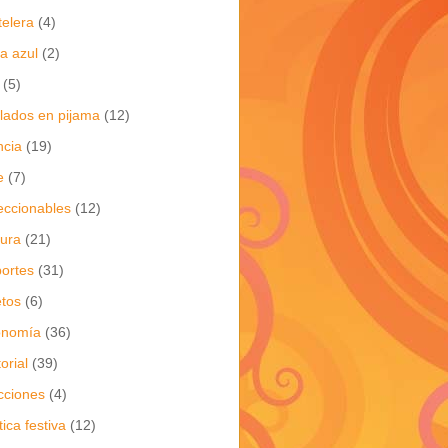
telera
(4)
a azul
(2)
(5)
flados en pijama
(12)
ncia
(19)
e
(7)
eccionables
(12)
tura
(21)
ortes
(31)
tos
(6)
onomía
(36)
torial
(39)
cciones
(4)
tica festiva
(12)