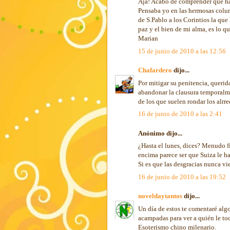
Ajá! Acabo de comprender que ha 
Pensaba yo en las hermosas colum
de S.Pablo a los Corintios la que
paz y el bien de mi alma, es lo qu
Marian
15 de junio de 2010 a las 12:56
Chafardero
dijo...
Por mitigar su penitencia, querid
abandonar la clausura temporalme
de los que suelen rondar los alrre
16 de junio de 2010 a las 2:41
Anónimo dijo...
¿Hasta el lunes, dices? Menudo fi
encima parece ser que Suiza le ha
Si es que las desgracias nunca vi
16 de junio de 2010 a las 19:52
noveldaytantos
dijo...
Un día de estos te comentaré algo
acampadas para ver a quién le toca
Esoterismo chino milenario.