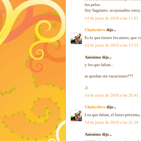
los pelos.
Soy Sagitario: acojonadito estoy.
14 de junio de 2010 a las 11:01
Chafardero
dijo...
Es lo que tienen los astros, que v
14 de junio de 2010 a las 13:53
Anónimo dijo...
y los que faltan...
se quedan sin vacaciones???
;)
14 de junio de 2010 a las 20:41
Chafardero
dijo...
Los que faltan, el lunes próximo, 
14 de junio de 2010 a las 21:29
Anónimo dijo...