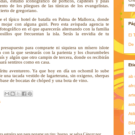
Ch
adas, estudio iconográfico de pórticos, capiteles y pilas
re
iento de los pliegues de las túnicas de los evangelistas.
ierto de gregoriano.
ce el típico hotel de batalla en Palma de Mallorca, donde
Pá
, mojar con alguna guiri. Pero esta avispada agencia te
fotográfico en el que aparecerás alternando con la familia
illos que frecuentan la isla. Serás la envidia de tu
El 
De 
 presupuesto para comprarte ni siquiera un mísero islote
a con la que sestearás con la parienta y los churumbeles
país y algún que otro campin de tercera, donde os recibirán
hará sentiros como en casa.
Eti
spíritu aventurero. Ya que hoy en día un ochomil lo sube
 de una tacada vestido de lagarterana, sin oxigeno, sherpas
ab 
 base de bocatas de chóped y una bota de vino.
afr
art
s
ast
Atil
Bil
c
(
s astrales son para pegarse un tiro; bueno, se salva Cáncer por