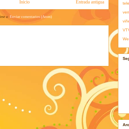
Inicio
Entrada antigua
tel
ven
irse a:
Enviar comentarios (Atom)
viñ
VT
We
Se
Arc