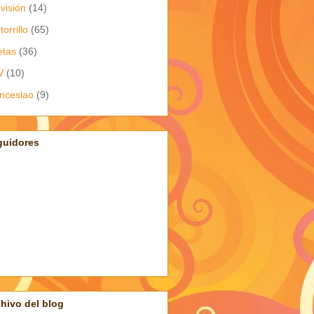
evisión
(14)
torrillo
(65)
etas
(36)
V
(10)
nceslao
(9)
guidores
hivo del blog