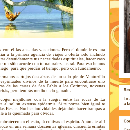
y con él las ansiadas vacaciones. Pero el donde ir es una
iar a la primera agencia de viajes u oferta todo incluido
tar detenidamente tus necesidades espirituales, hacer caso
ar un sitio acorde con tu naturaleza astral. Para eso hemos
niego, para que perdáis el tiempo, pero con fundamento.
ermanos cartujos descalzos de un solo pie de Ventorrillo
espirituales divinos de la muerte para encontrarse uno
vas de las cartas de San Pablo a los Corintios, novenas
Rev
rirás, pero tendrás medio cielo ganado.
La 
ecoger mejillones con la suegra entre las rocas de La
a l
a al sol su extensa epidermis. Si te portas bien igual te
das Bestas. Noches inolvidables dejándole hacer trampas a
le a la queimada para olvidar.
Co
mbrutecen en el estío, tú cultivas el espíritu. Apúntate al I
noce en una semana doscientas iglesias, cincuenta ermitas