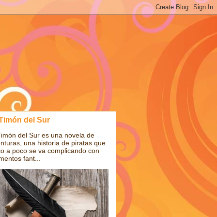
 Timón del Sur
Timón del Sur es una novela de
nturas, una historia de piratas que
o a poco se va complicando con
mentos fant...