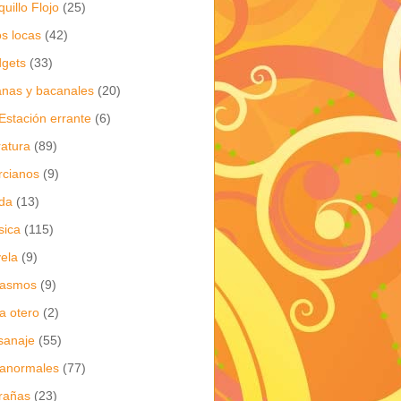
quillo Flojo
(25)
os locas
(42)
gets
(33)
anas y bacanales
(20)
Estación errante
(6)
eratura
(89)
cianos
(9)
da
(13)
sica
(115)
ela
(9)
gasmos
(9)
ia otero
(2)
sanaje
(55)
anormales
(77)
rañas
(23)