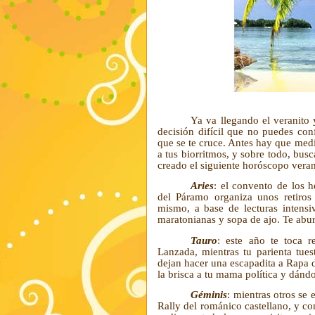
Ya va llegando el veranito 
decisión difícil que no puedes conf
que se te cruce. Antes hay que medi
a tus biorritmos, y sobre todo, busc
creado el siguiente horóscopo vera
Aries
: el convento de los h
del Páramo organiza unos retiros 
mismo, a base de lecturas intensi
maratonianas y sopa de ajo. Te abur
Tauro
: este año te toca r
Lanzada, mientras tu parienta tuest
dejan hacer una escapadita a Rapa 
la brisca a tu mama política y dándo
Géminis
: mientras otros se e
Rally del románico castellano, y co