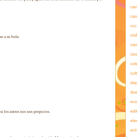
car
cas
ccc
chi
an a su bola.
cie
cin
col
cul
dep
due
ec
edi
si los astros nos son propicios.
ele
eró