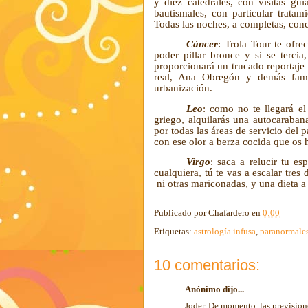
y diez catedrales, con visitas gui
bautismales, con particular tratam
Todas las noches, a completas, conc
Cáncer
: Trola Tour te ofre
poder pillar bronce y si se tercia
proporcionará un trucado reportaje 
real, Ana Obregón y demás famos
urbanización.
Leo
: como no te llegará el
griego, alquilarás una autocaraban
por todas las áreas de servicio del 
con ese olor a berza cocida que os 
Virgo
: saca a relucir tu e
cualquiera, tú te vas a escalar tres
ni otras mariconadas, y una dieta a
Publicado por
Chafardero
en
0:00
Etiquetas:
astrología infusa
,
paranormale
10 comentarios:
Anónimo dijo...
Joder. De momento, las previsione