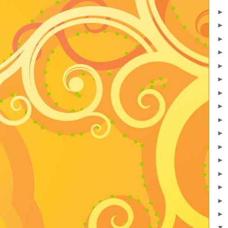
►
►
►
►
►
►
►
►
►
►
►
►
►
►
►
►
▼