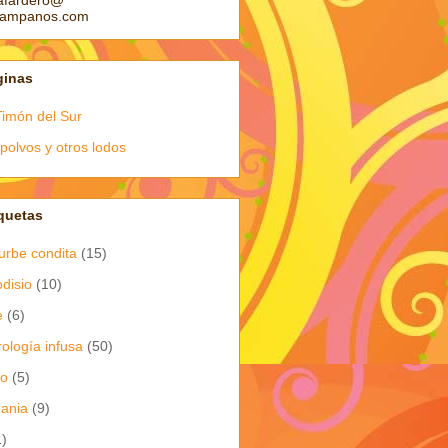
afardero@
pampanos.com
ginas
Timón del Sur
polvos y otros lodos
quetas
urbe condita
(15)
odisio
(10)
e
(6)
rología infusa
(50)
io
(5)
dania
(9)
1)