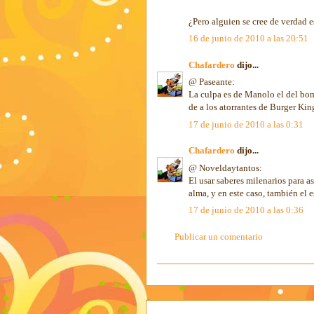
¿Pero alguien se cree de verdad 
16 de junio de 2010 a las 20:51
Chafardero
dijo...
@ Paseante:
La culpa es de Manolo el del bom
de a los atorrantes de Burger Kin
17 de junio de 2010 a las 0:31
Chafardero
dijo...
@ Noveldaytantos:
El usar saberes milenarios para a
alma, y en este caso, también el 
17 de junio de 2010 a las 0:36
Publicar un comentario