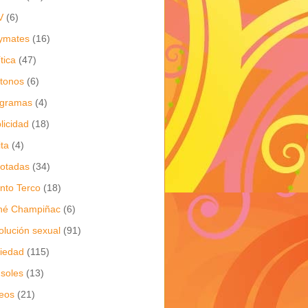
V
(6)
ymates
(16)
ítica
(47)
itonos
(6)
ogramas
(4)
licidad
(18)
ita
(4)
jotadas
(34)
nto Terco
(18)
né Champiñac
(6)
olución sexual
(91)
iedad
(115)
soles
(13)
eos
(21)