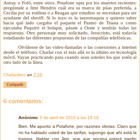
Astray o Fofó, entre otros. Potafone opta por los muertos recientes:
pregúntale a Jimi Hendrix cuál era su marca de púas preferida, a
Cecilia por su estilista o a Reagan que estudios se necesitan para ser
ayudante del sheriff. Si lo tuyo es la tauromaquia y quieres saber
hacia qué lado cargaba el paquete el Pasmo de Triana o como
ejecutaba Paquirri el bolapie, pásate a Orate y tendrás todas las
respuestas. Otro personaje muy solicitado, Jesucristo, está todavía
estudiando las diferentes propuestas de las compañías telefónicas.
Olvídense de las video-llamadas o las conexiones a internet
desde el teléfono. Charlar con el más allá es lo último en tecnología
móvil. Vayan practicando para cuando sean ustedes los que estén al
otro lado de la línea.
Chafardero
en
2:10
Compartir
6 comentarios:
Anónimo
5 de abril de 2010 a las 18:18
Bien. Me apunto a Potafone, por razones obvias. Claro que
no ha hablado usted de las tarifas: supongo que ahí está la
trampa. Hablar con Jimi, que aún encima estará medio