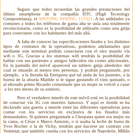
Seguro que todos recuerdan las grandes prestaciones del
último smartphone de la compañía HTC (High Tecnology
Compostelana), el
SINTONG NISONG 123321
. A las utilidades ya
comunes a todos los teléfonos de gama alta se unía una totalmente
revolucionaria, como es la posibilidad de utilizarlo como una güija
para conectarse con los habitantes del más allá.
A falta de conocer las especificaciones finales y los distintos
tipos de contratos de la operadoras, podemos adelantarles que
mediante este terminal podrán conectarse con el otro mundo vía
wifi o 3G. Gracias a los sistemas wifi tendrán la posibilidad de
hablar con sus parientes y amigos fallecidos sin costes adicionales.
En la pantalla del móvil aparecerá un tablero güija alrededor del
cual se situarán al menos tres personas, y podrán preguntarle, por
ejemplo, a la llorada tía Enriqueta qué tal anda de los juanetes, a la
buena de la abuela Matilde si le sigue gustando el vino quinado, o
al añorado primo Ricardo comentarle que su mujer se volvió a casar
a los tres meses de su entierro.
Pero el verdadero interés de este móvil está en la posibilidad
de conectar vía 3G con muertos famosos. Y aquí es donde se ha
declarado una guerra a muerte entre las diferentes operadoras para
contar con los servicios en exclusiva de los finados más
demandados. Si quieren preguntarle a Cleopatra quien era mejor en
la cama, si César o Marco Antonio, o si usaba la leche de burra de
Yves Rocher o la de Vichy, tendrán que hacerse un contrato con
Vomistar, que también cuenta con los servicios de Napoleón, Millán