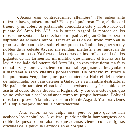
-¿Acaso osas contradecirme, alfeñique? ¿No sabes ante
quien te hayas, mísero mortal? Yo soy el poderoso Thor, el dios del
trueno, y mi cólera es justamente conocida a éste y al otro lado del
puente del Arco Iris. Allá, en la mítica Asgard, la morada de los
dioses, me sentaba a la derecha de mi padre, el gran Odín, soberano
supremo de aquellos reinos. Tanto en el salón del trono como en la
gran sala de banquetes, solo él me precedía. Todos los guerreros y
nobles de la celeste Asgard me rendían pleitesía y se hincaban de
hinojos a mi paso. Ya fuera en las tierras de los trolls o en la de los
gigantes de las tormentas, mi martillo que anuncia el trueno era la
ley. A este lado del puente del Arco Iris, en esta triste tierra tan falta
de nobleza y honor, venciendo mi natural repugnancia, he ayudado
a mantener a salvo vuestras pobres vidas. He ofrecido mi brazo a
los poderosos Vengadores, ora para contener a Hulk el del cerebro
de habichuela, ora para detener a Galactus y su hambre destructora.
He padecido también el vacío de la inexistencia, y he tenido que
asistir al ocaso de los dioses, al Ragnarok, y ver con estos ojos que
ya no volverán a ser los mismos como mi propio hermano, Loky el
dios loco, provocó la ruina y destrucción de Asgard. Y ahora vienes
tú, simple despojo mortal, a contradecirme.
-Verá, señor, no es culpa mía, pero le juro que se han
acabado los pepinillos. Si quiere, puede pedir la hamburguesa con
doble de queso o con rábanos, que además vienen con las figuras
oficiales de la película Perdidos en el bosque 2.