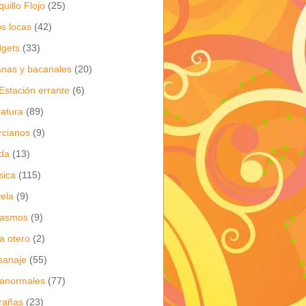
quillo Flojo
(25)
os locas
(42)
gets
(33)
anas y bacanales
(20)
Estación errante
(6)
eratura
(89)
cianos
(9)
da
(13)
sica
(115)
ela
(9)
gasmos
(9)
ia otero
(2)
sanaje
(55)
anormales
(77)
rañas
(23)