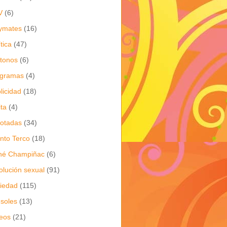
V
(6)
ymates
(16)
ítica
(47)
itonos
(6)
ogramas
(4)
licidad
(18)
ita
(4)
jotadas
(34)
nto Terco
(18)
né Champiñac
(6)
olución sexual
(91)
iedad
(115)
soles
(13)
eos
(21)