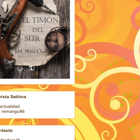
ista Satírica
actualidad
a remanguillé
ntacto