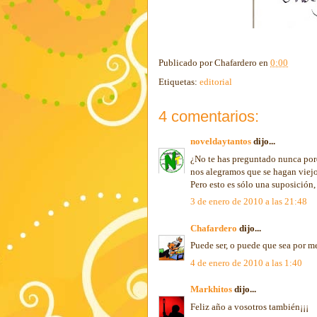
Publicado por
Chafardero
en
0:00
Etiquetas:
editorial
4 comentarios:
noveldaytantos
dijo...
¿No te has preguntado nunca porqu
nos alegramos que se hagan viejo
Pero esto es sólo una suposición,
3 de enero de 2010 a las 21:48
Chafardero
dijo...
Puede ser, o puede que sea por m
4 de enero de 2010 a las 1:40
Markhitos
dijo...
Feliz año a vosotros también¡¡¡