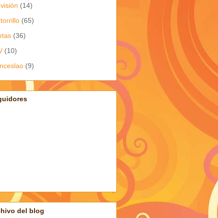
evisión
(14)
torrillo
(65)
etas
(36)
V
(10)
nceslao
(9)
guidores
hivo del blog