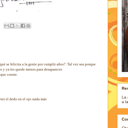
é se felicita a la gente por cumplir años?. Tal vez sea porque
s y ya les quede menos para desaparecer.
 que conste.
Rev
La 
eter el dedo en el ojo nada más
a l
Co