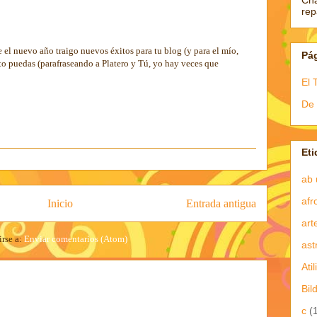
Ch
re
 el nuevo año traigo nuevos éxitos para tu blog (y para el mío,
Pá
to puedas (parafraseando a Platero y Tú, yo hay veces que
El 
De 
Eti
ab 
afr
Inicio
Entrada antigua
art
irse a:
Enviar comentarios (Atom)
ast
Atil
Bil
c
(