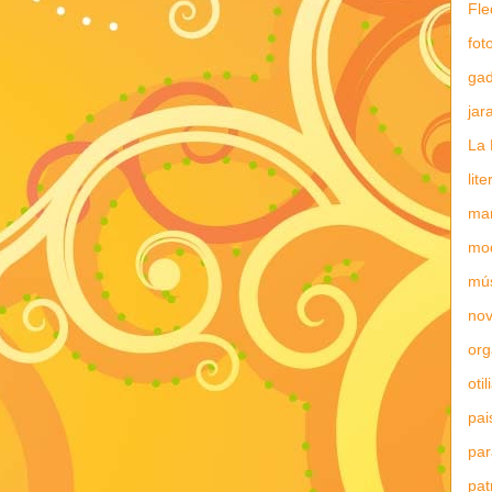
Fle
fot
gad
jar
La 
lit
mar
mo
mú
nov
or
otil
pai
par
pat