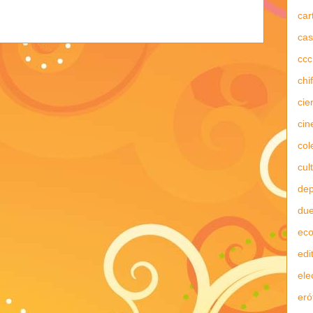
car
cas
ccc
chi
cie
cin
col
cul
dep
due
ec
edi
ele
eró