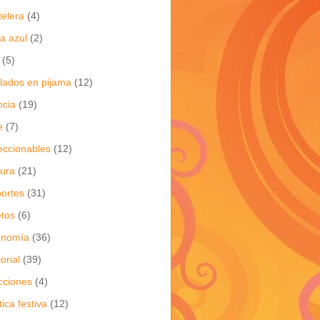
telera
(4)
a azul
(2)
(5)
flados en pijama
(12)
ncia
(19)
e
(7)
eccionables
(12)
tura
(21)
ortes
(31)
tos
(6)
onomía
(36)
torial
(39)
cciones
(4)
tica festiva
(12)