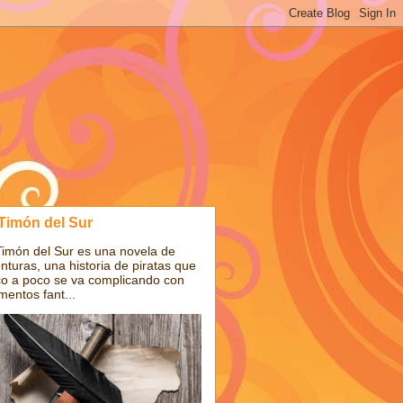
 Timón del Sur
Timón del Sur es una novela de
nturas, una historia de piratas que
o a poco se va complicando con
mentos fant...