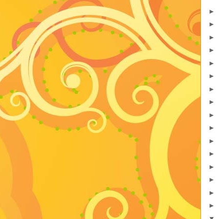
►
►
►
►
►
►
►
►
►
►
►
►
►
►
►
►
▼