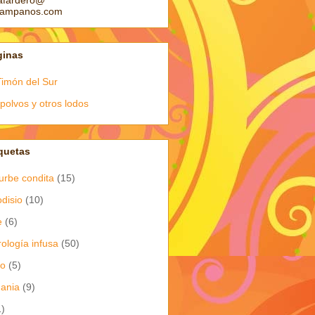
afardero@
pampanos.com
ginas
Timón del Sur
polvos y otros lodos
quetas
urbe condita
(15)
odisio
(10)
e
(6)
rología infusa
(50)
io
(5)
dania
(9)
1)