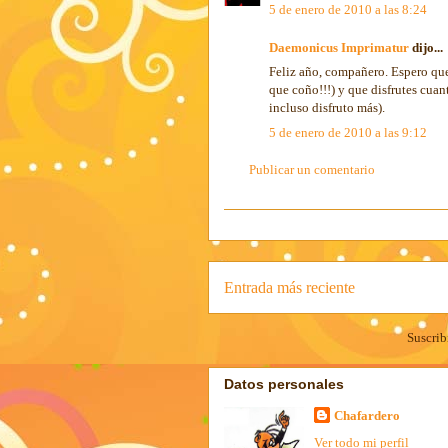
5 de enero de 2010 a las 8:24
Daemonicus Imprimatur
dijo...
Feliz año, compañero. Espero que
que coño!!!) y que disfrutes cuan
incluso disfruto más).
5 de enero de 2010 a las 9:12
Publicar un comentario
Entrada más reciente
Suscrib
Datos personales
Chafardero
Ver todo mi perfil