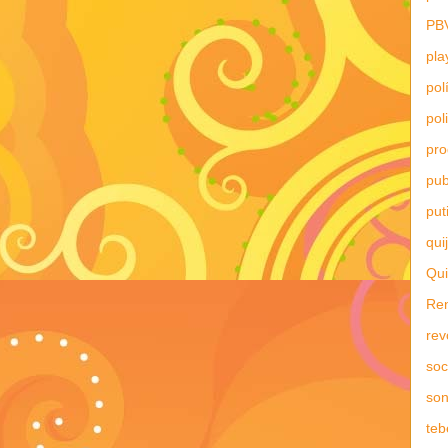
PB
pla
pol
pol
pr
pub
put
qui
Qui
Re
rev
soc
son
teb