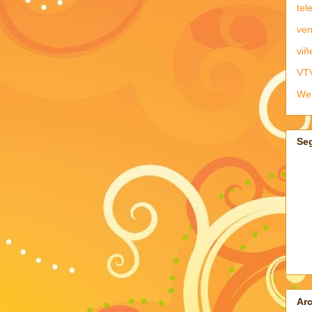
tel
ven
viñ
VT
We
Se
Arc