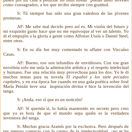
como consagrados, a los que recibo siempre con gratitud.
S: Tú siempre has sido una gran valedora de las jóvenes
promesas.
AF: Me sabe mal decirlo pero así es. Mi visión del futuro y
mi exquisito gusto hace que no me equivoque al ver un talento. Yo
di el empujón a la gloria a gente como Alfonso Ussía o Daniel Steel,
entre otras.
S: En su día fue muy comentado tu affaire con Vizcaíno
Casas.
AF: Bueno, eso son infundios de envidiosos. Con ese gran
novelista solo me unía la admiración artística y el respeto intelectual
y humano. Fue una relación muy provechosa para los dos. Yo le di
muchos temas para su novela
El español y los siete pecados
capitales
, y en esa época fue cuando en una gala poética sobre José
María Pemán tuve una
inspiración divina e hice la invención del
tanga.
S: ¡Anda, eso sí que es un notición!
AF: Sí querida sí, lo había mantenido en secreto pero creo
que ya es hora de que el mundo sepa quién es la verdadera
inventora del tanga.
S: Muchas gracia Aramís por la exclusiva. Pero después de
tan intenso contacto con la crema de la intelectualidad, ¿no te ha