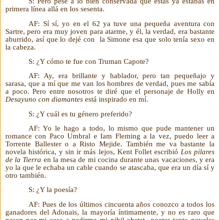
S: Pero pese a lo bien conservada que estás ya estabas en
primera línea allá en los sesenta.
AF: Sí sí, yo en el 62 ya tuve una pequeña aventura con
Sartre, pero era muy joven para atarme, y él, la verdad, era bastante
aburrido, así que lo dejé con
la Simone esa que solo tenía sexo en
la cabeza.
S: ¿Y cómo te fue con Truman Capote?
AF: Ay, era brillante y hablador, pero tan pequeñajo y
sarasa, que a mí que me van los hombres de verdad, pues me sabía
a poco. Pero entre nosotros te diré que el personaje de Holly en
Desayuno con diamantes
está inspirado en mí.
S: ¿Y cuál es tu género preferido?
AF: Yo le hago a todo, lo mismo que pude mantener un
romance con Paco Umbral e Iam Fleming a la vez, puedo leer a
Torrente Ballester o a Risto Mejide. También me va bastante la
novela histórica, y sin ir más lejos, Kent Follet escribió
Los pilares
de la Tierra
en la mesa de mi cocina durante unas vacaciones, y era
yo la que le echaba un cable cuando se atascaba, que era un día sí y
otro también.
S: ¿Y la poesía?
AF: Pues de los últimos cincuenta años conozco a todos los
ganadores del Adonais, la mayoría íntimamente, y no es raro que
pasen por mi casa a pedirme mi nihil obstat
poetas tanto noveles