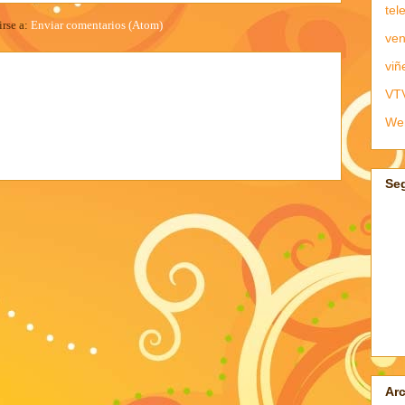
tel
irse a:
Enviar comentarios (Atom)
ven
viñ
VT
We
Se
Arc