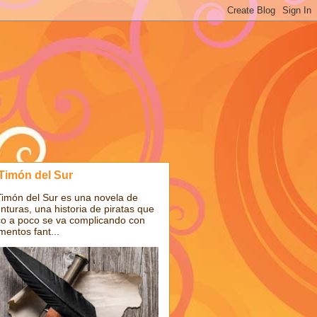
 Timón del Sur
Timón del Sur es una novela de
nturas, una historia de piratas que
o a poco se va complicando con
mentos fant...