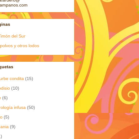
afardero@
pampanos.com
ginas
Timón del Sur
polvos y otros lodos
quetas
urbe condita
(15)
odisio
(10)
e
(6)
rología infusa
(50)
io
(5)
dania
(9)
1)