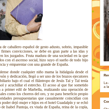
a de caballero español de gesto adusto, sobrio, impasible
e firmes convicciones, se debe en gran parte a las idas y
en los juzgados. Fruta madura de una sociedad en la que
dos con el ascenso social, hizo suyo el sueño de todo hijo
encia y emparentar con una grande de España.
ulense donde cualquier niño mama la hidalguía desde el
Rev
tesón y dedicación, llegó a ser uno de los brazos ejecutores
iliario bajo el cual el filántropo de Jesús Tal
y Tal tenía
La 
 sol y acuchillar el estrecho. El acoso al que fue sometido
a l
 a primer edil de Marbella, realizando una operación de
ales como los chorros del oro, y no para beneficio propio
oridades presupuestarias que casualmente coincidían con
Co
 poder dejó mujer e hijos en el hotel Guadalpín y se echó
 de Isabel Pantoja, ex viuda de España,
reina de la copla,