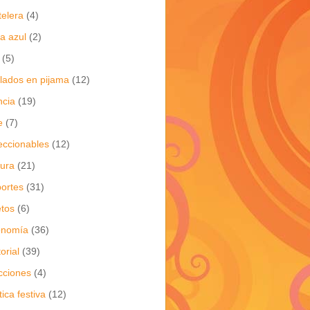
telera
(4)
a azul
(2)
(5)
flados en pijama
(12)
ncia
(19)
e
(7)
eccionables
(12)
tura
(21)
ortes
(31)
tos
(6)
onomía
(36)
torial
(39)
cciones
(4)
tica festiva
(12)