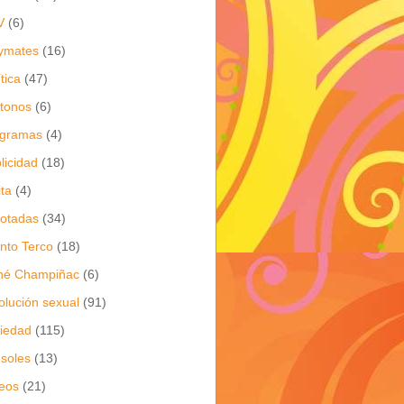
V
(6)
ymates
(16)
ítica
(47)
itonos
(6)
ogramas
(4)
licidad
(18)
ita
(4)
jotadas
(34)
nto Terco
(18)
né Champiñac
(6)
olución sexual
(91)
iedad
(115)
soles
(13)
eos
(21)