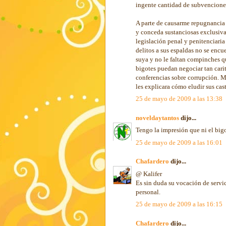
ingente cantidad de subvenciones
A parte de causarme repugnancia
y conceda sustanciosas exclusiva
legislación penal y penitenciari
delitos a sus espaldas no se encu
suya y no le faltan compinches q
bigotes puedan negociar tan carit
conferencias sobre corrupción. M
les explicara cómo eludir sus cas
25 de mayo de 2009 a las 13:38
noveldaytantos
dijo...
Tengo la impresión que ni el bigo
25 de mayo de 2009 a las 16:01
Chafardero
dijo...
@ Kalifer
Es sin duda su vocación de servic
personal.
25 de mayo de 2009 a las 16:15
Chafardero
dijo...