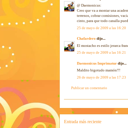
@ Daemonicus:
Creo que va a montar una academi
terrenos, cobrar comisiones, vaci
cinto, para que todo canalla pue
25 de mayo de 2009 a las 16:20
Chafardero
dijo...
El mostacho es estilo jerarca fr
25 de mayo de 2009 a las 16:21
Daemonicus Imprimatur
dijo...
Maldito bigotudo mamón!!!
26 de mayo de 2009 a las 17:23
Publicar un comentario
Entrada más reciente