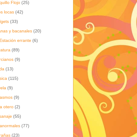
quillo Flojo
(25)
os locas
(42)
gets
(33)
anas y bacanales
(20)
Estación errante
(6)
eratura
(89)
cianos
(9)
da
(13)
sica
(115)
ela
(9)
gasmos
(9)
ia otero
(2)
sanaje
(55)
anormales
(77)
rañas
(23)