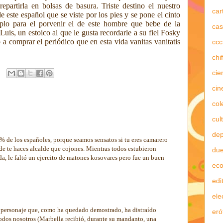
repartirla en bolsas de basura. Triste destino el nuestro
car
 este español que se viste por los pies y se pone el cinto
mplo para el porvenir el de este hombre que bebe de la
cas
is, un estoico al que le gusta recordarle a su fiel Fosky
a comprar el periódico que en esta vida vanitas vanitatis
ccc
chi
cie
cin
col
cul
dep
0% de los españoles, porque seamos sensatos si tu eres camarero
alde te haces alcalde que cojones. Mientras todos estubieron
due
a, le faltó un ejercito de matones kosovares pero fue un buen
ec
edi
ele
o personaje que, como ha quedado demostrado, ha distraído
eró
todos nosotros (Marbella recibió, durante su mandanto, una