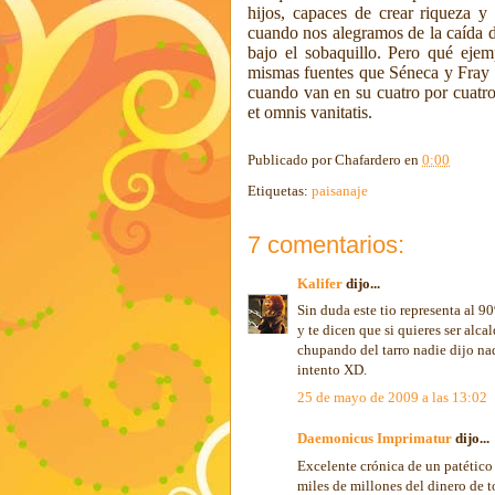
hijos, capaces de crear riqueza y 
cuando nos alegramos de la caída de
bajo el sobaquillo. Pero qué eje
mismas fuentes que Séneca y Fray Lu
cuando van en su cuatro por cuatro 
et omnis vanitatis.
Publicado por
Chafardero
en
0:00
Etiquetas:
paisanaje
7 comentarios:
Kalifer
dijo...
Sin duda este tio representa al 9
y te dicen que si quieres ser alc
chupando del tarro nadie dijo nad
intento XD.
25 de mayo de 2009 a las 13:02
Daemonicus Imprimatur
dijo...
Excelente crónica de un patétic
miles de millones del dinero de 