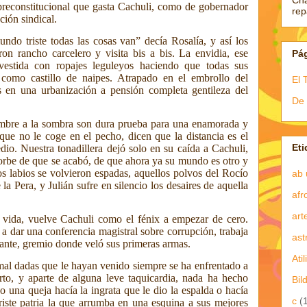
Ch
preconstitucional que gasta Cachuli, como de gobernador
re
cción sindical.
ndo triste todas las cosas van” decía Rosalía, y así los
on rancho carcelero y visita bis a bis. La envidia, ese
Pá
vestida con ropajes leguleyos haciendo que todas sus
o como castillo de naipes. Atrapado en el embrollo del
El 
es en una urbanización a pensión completa gentileza del
De 
mbre a la sombra son dura prueba para una enamorada y
ue no le coge en el pecho, dicen que la distancia es el
Eti
io. Nuestra tonadillera dejó solo en su caída a Cachuli,
t orbe de que se acabó, de que ahora ya su mundo es otro y
os labios se volvieron espadas, aquellos
polvos del Rocío
ab 
 la Pera, y Julián sufre en silencio los desaires de aquella
afr
art
a vida, vuelve Cachuli como el fénix a empezar de cero.
a dar una conferencia magistral sobre corrupción, trabaja
ast
rante, gremio donde veló sus primeras armas.
Atil
al dadas que le hayan venido siempre se ha enfrentado a
rto, y aparte de alguna leve taquicardia, nada ha hecho
Bil
 una queja hacía la ingrata que le dio la espalda o hacía
c
(
riste patria la que arrumba en una esquina a sus mejores