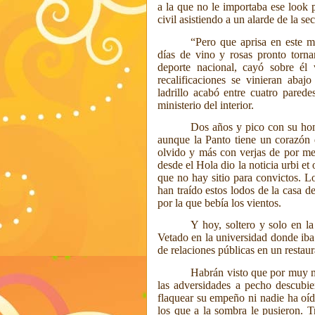
a la que no le importaba ese look 
civil asistiendo a un alarde de la se
“Pero que aprisa en este mu
días de vino y rosas pronto tornar
deporte nacional, cayó sobre él 
recalificaciones se vinieran abaj
ladrillo acabó entre cuatro pared
ministerio del interior.
Dos años y pico con su ho
aunque la Panto tiene un corazón q
olvido y más con verjas de por med
desde el Hola dio la noticia urbi e
que no hay sitio para convictos. L
han traído estos lodos de la casa de
por la que bebía los vientos.
Y hoy, soltero y solo en l
Vetado en la universidad donde iba 
de relaciones públicas en un restau
Habrán visto que por muy m
las adversidades a pecho descubie
flaquear su empeño ni nadie ha oído
los que a la sombra le pusieron. T