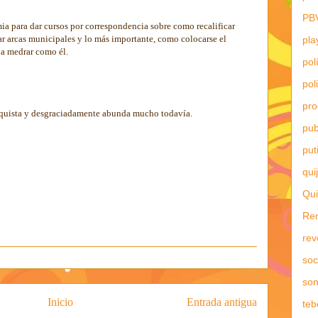
PB
a para dar cursos por correspondencia sobre como recalificar
ar arcas municipales y lo más importante, como colocarse el
pla
da medrar como él.
pol
pol
pr
anquista y desgraciadamente abunda mucho todavía.
pub
put
qui
Qui
Re
rev
soc
son
Inicio
Entrada antigua
teb