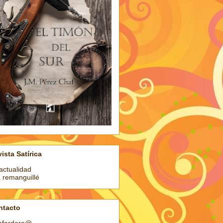
ista Satírica
actualidad
a remanguillé
ntacto