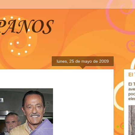
PANOS
lunes, 25 de mayo de 2009
El
El 
ave
poc
ele