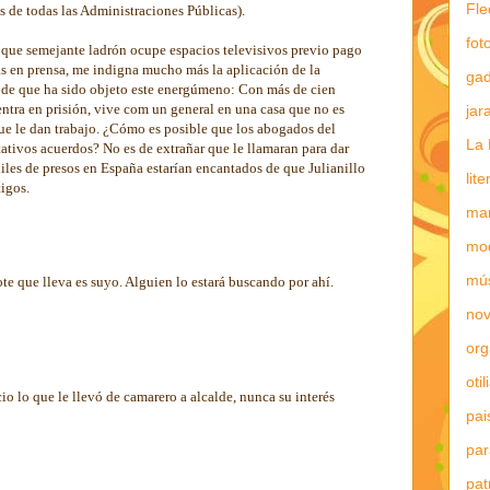
Fle
 de todas las Administraciones Públicas).
fot
 que semejante ladrón ocupe espacios televisivos previo pago
s en prensa, me indigna mucho más la aplicación de la
gad
a de que ha sido objeto este energúmeno: Con más de cien
entra en prisión, vive com un general en una casa que no es
jar
ue le dan trabajo. ¿Cómo es posible que los abogados del
La 
ativos acuerdos? No es de extrañar que le llamaran para dar
iles de presos en España estarían encantados de que Julianillo
lit
tigos.
mar
mo
mú
te que lleva es suyo. Alguien lo estará buscando por ahí.
nov
or
otil
io lo que le llevó de camarero a alcalde, nunca su interés
pai
par
pat