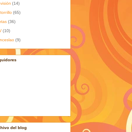
evisión
(14)
torrillo
(65)
etas
(36)
V
(10)
nceslao
(9)
guidores
hivo del blog