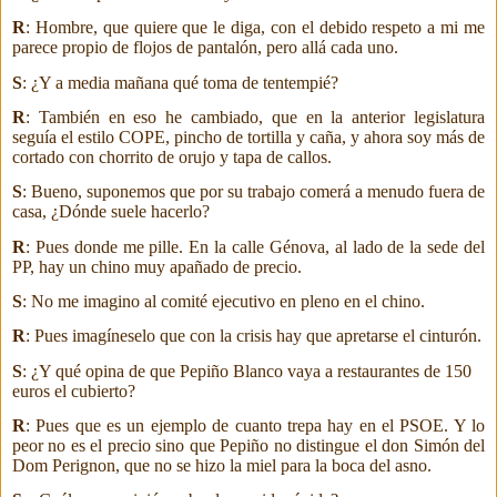
R
: Hombre, que quiere que le diga, con el debido respeto a mi me
parece propio de flojos de pantalón, pero allá
cada uno.
S
: ¿Y a media mañana qué toma de tentempié?
R
: También en eso he cambiado, que en la anterior legislatura
seguía el estilo COPE, pincho de tortilla y caña, y ahora soy más de
cortado con chorrito de orujo y tapa de callos.
S
: Bueno, suponemos que por su trabajo comerá a menudo fuera de
casa, ¿Dónde suele hacerlo?
R
: Pues donde me pille. En la calle Génova, al lado de la sede del
PP, hay un chino muy apañado de precio.
S
: No me imagino al comité ejecutivo en pleno en el chino.
R
: Pues imagíneselo que con la crisis
hay que apretarse el cinturón.
S
: ¿Y qué opina de que Pepiño Blanco vaya a restaurantes de 150
euros el cubierto?
R
: Pues que es un ejemplo de cuanto trepa hay en el PSOE. Y lo
peor no es el precio sino que Pepiño no distingue el don Simón del
Dom Perignon, que no se hizo la miel para la boca del asno.