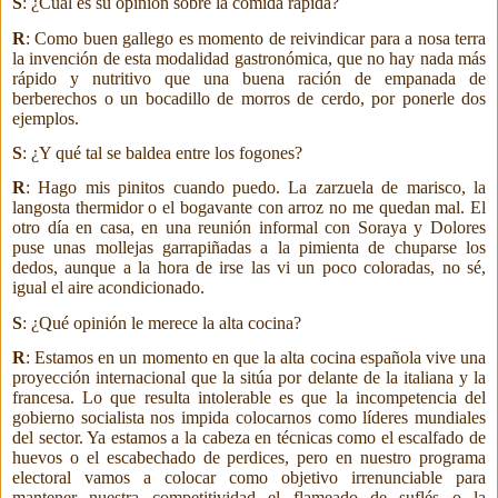
S
: ¿Cuál es su opinión sobre la comida rápida?
R
: Como buen gallego es momento de reivindicar para
a nosa terra
la invención de esta modalidad gastronómica, que no hay nada más
rápido y nutritivo que una buena ración de empanada de
berberechos o un bocadillo de morros de cerdo, por ponerle dos
ejemplos.
S
: ¿Y qué tal se baldea entre
los fogones?
R
: Hago mis pinitos cuando puedo. La zarzuela de marisco, la
langosta thermidor
o el bogavante con arroz no me quedan mal. El
otro día en casa, en una reunión informal con Soraya y Dolores
puse unas mollejas garrapiñadas a la pimienta de chuparse los
dedos, aunque a la hora de irse las vi un poco coloradas, no sé,
igual el aire acondicionado.
S
: ¿Qué opinión le merece la alta cocina?
R
: Estamos en un momento en que la alta cocina española vive una
proyección internacional que la sitúa por delante de la italiana y la
francesa. Lo que resulta intolerable es que la incompetencia del
gobierno socialista nos impida colocarnos como líderes mundiales
del sector.
Ya estamos a la cabeza en técnicas como el escalfado de
huevos o el escabechado de perdices, pero en nuestro programa
electoral vamos a colocar como objetivo irrenunciable para
mantener nuestra competitividad
el flameado de suflés
o la