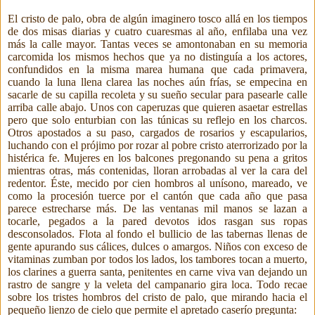
El cristo de palo, obra de algún imaginero tosco allá en los tiempos
de dos
misas
diarias
y cuatro cuaresmas al año, enfilaba una vez
más la calle mayor. Tantas veces se amontonaban en su
memoria
carcomida los mismos hechos que ya no distinguía a los actores,
confundidos en la misma marea humana que cada primavera,
cuando la luna llena clarea las noches aún frías, se empecina en
sacarle de su capilla recoleta y su sueño secular para
pasearle calle
arriba calle abajo. Unos con caperuzas
que quieren asaetar estrellas
pero que solo enturbian con las túnicas su reflejo en los charcos.
Otros apostados a su paso, cargados de rosarios y escapularios,
luchando con el prójimo por rozar al pobre cristo aterrorizado por la
histérica fe. Mujeres en los balcones pregonando su pena a gritos
mientras otras, más contenidas, lloran arrobadas al ver la cara del
redentor. Éste, mecido por cien hombros al unísono, mareado, ve
como la procesión
tuerce por el cantón que cada año que pasa
parece estrecharse más. De las ventanas
mil manos se lazan a
tocarle, pegados a la pared devotos idos rasgan sus ropas
desconsolados. Flota al fondo el bullicio de las tabernas llenas de
gente apurando sus cálices, dulces o amargos. Niños con exceso de
vitaminas zumban por todos los lados, los tambores tocan a muerto,
los clarines a guerra santa, penitentes en carne viva van dejando un
rastro de sangre y la veleta del campanario gira loca. Todo recae
sobre los tristes hombros del cristo de palo, que mirando hacia el
pequeño lienzo de cielo que permite el apretado caserío pregunta: