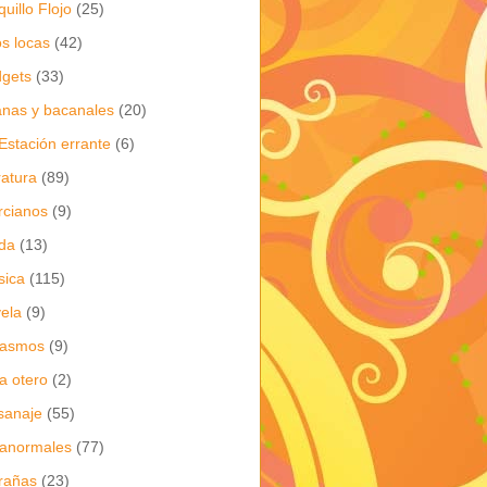
quillo Flojo
(25)
os locas
(42)
gets
(33)
anas y bacanales
(20)
Estación errante
(6)
eratura
(89)
cianos
(9)
da
(13)
sica
(115)
ela
(9)
gasmos
(9)
ia otero
(2)
sanaje
(55)
anormales
(77)
rañas
(23)