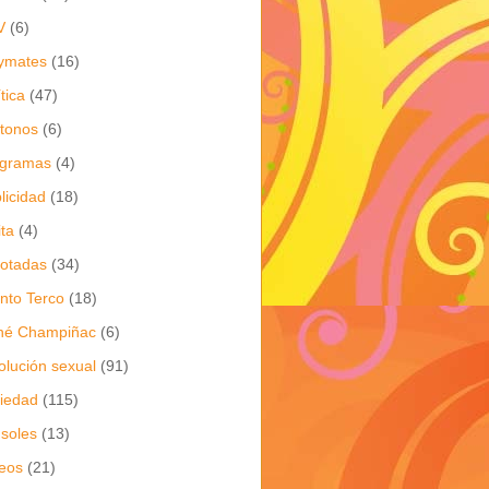
V
(6)
ymates
(16)
ítica
(47)
itonos
(6)
ogramas
(4)
licidad
(18)
ita
(4)
jotadas
(34)
nto Terco
(18)
né Champiñac
(6)
olución sexual
(91)
iedad
(115)
soles
(13)
eos
(21)