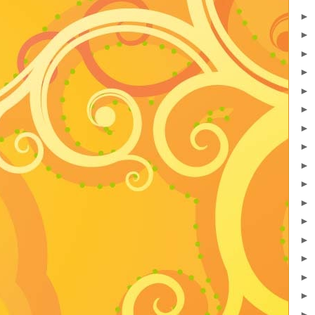
►
►
►
►
►
►
►
►
►
►
►
►
►
►
►
►
►