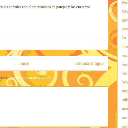
Fle
 las corridas con el intercambio de parejas y los encierros
fot
gad
jar
La 
lit
mar
Inicio
Entrada antigua
mo
mú
irse a:
Enviar comentarios (Atom)
nov
or
otil
pai
par
pat