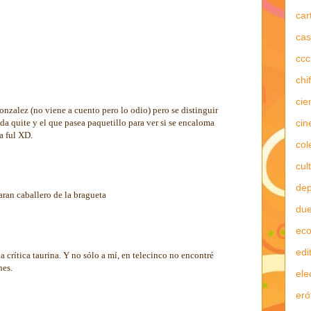
car
cas
ccc
chi
cie
nzalez (no viene a cuento pero lo odio) pero se distinguir
ada quite y el que pasea paquetillo para ver si se encaloma
cin
a ful XD.
col
cul
dep
ran caballero de la bragueta
due
ec
edi
a crítica taurina. Y no sólo a mí, en telecinco no encontré
nes.
ele
eró