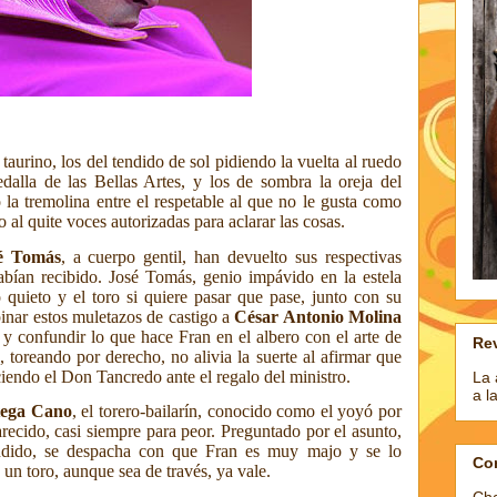
taurino, los del tendido de sol pidiendo la vuelta al ruedo
medalla de las Bellas Artes, y los de sombra la oreja del
 la tremolina entre el respetable al que no le gusta como
al quite voces autorizadas para aclarar las cosas.
é Tomás
, a cuerpo gentil, han devuelto sus respectivas
abían recibido. José Tomás, genio impávido en la estela
quieto y el toro si quiere pasar que pase, junto con su
nar estos muletazos de castigo a
César Antonio Molina
 confundir lo que hace Fran en el albero con el arte de
Rev
, toreando por derecho, no alivia la suerte al afirmar que
iendo el Don Tancredo ante el regalo del ministro.
La 
a l
tega Cano
, el torero-bailarín, conocido como el yoyó por
arecido, casi siempre para peor. Preguntado por el asunto,
endido, se despacha con que Fran es muy majo y se lo
Co
un toro, aunque sea de través, ya vale.