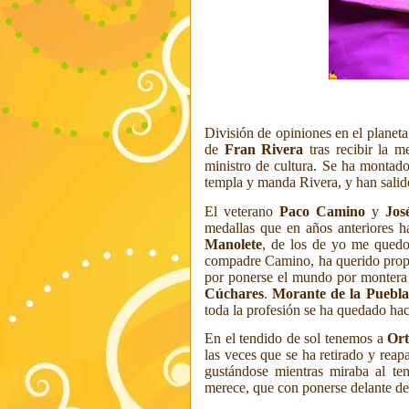
División de opiniones en el planeta 
de
Fran Rivera
tras recibir la 
ministro de cultura. Se ha montado
templa y manda Rivera, y han salido 
El veterano
Paco Camino
y
Jos
medallas
que en años anteriores h
Manolete
, de los de yo me quedo 
compadre Camino, ha querido propi
por ponerse el mundo por montera y
Cúchares
.
Morante de la Puebla
toda la profesión se ha quedado hac
En el tendido de sol tenemos a
Or
las veces que se ha retirado y reap
gustándose mientras miraba al t
merece, que con ponerse delante de 