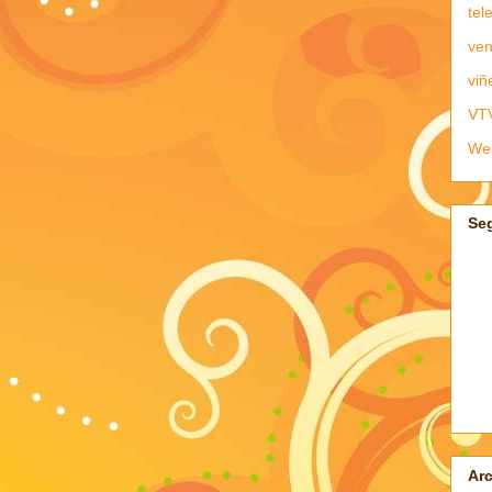
tel
ven
viñ
VT
We
Se
Arc