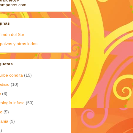
afardero@
pampanos.com
ginas
Timón del Sur
polvos y otros lodos
quetas
urbe condita
(15)
odisio
(10)
e
(6)
rología infusa
(50)
io
(5)
dania
(9)
1)