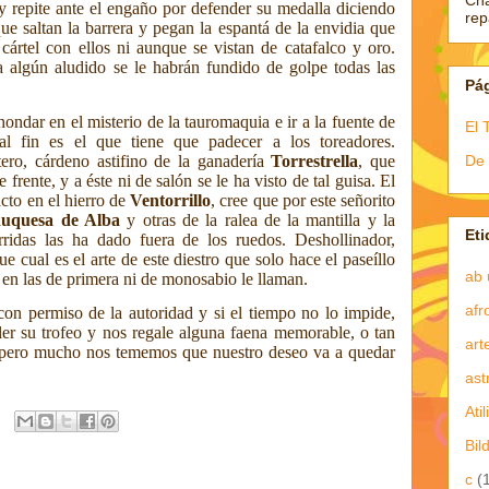
Ch
 y repite ante el engaño por defender su medalla diciendo
re
que saltan la barrera y pegan la espantá de la envidia que
cártel con ellos ni aunque se vistan de catafalco y oro.
 algún aludido se le habrán fundido de golpe todas las
Pá
ndar en el misterio de la tauromaquia e ir a la fuente de
El 
al fin es el que tiene que padecer a los toreadores.
De 
ro, cárdeno astifino de la ganadería
Torrestrella
, que
frente, y a éste ni de salón se le ha visto de tal guisa. El
acto en el hierro de
Ventorrillo
, cree que por este señorito
duquesa de Alba
y otras de la ralea de la mantilla y la
Eti
rridas las ha dado fuera de los ruedos. Deshollinador,
e cual es el arte de este diestro que solo hace el paseíllo
ab 
 en las de primera ni de monosabio le llaman.
afr
on permiso de la autoridad y si el tiempo no lo impide,
er su trofeo y nos regale alguna faena memorable, o tan
art
, pero mucho nos tememos que nuestro deseo va
a quedar
ast
Atil
Bil
c
(