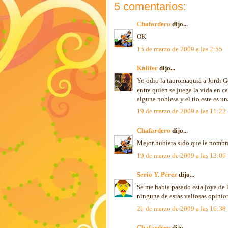
5 comentarios:
Chafardero
dijo...
OK
15 de marzo de 2009 a las 2:55
Kalifer
dijo...
Yo odio la tauromaquia a Jordi Go
entre quien se juega la vida en c
alguna noblesa y el tio este es un
19 de marzo de 2009 a las 11:22
Chafardero
dijo...
Mejor hubiera sido que le nombra
19 de marzo de 2009 a las 13:06
Serio Y. Pérez
dijo...
Se me había pasado esta joya de l
ninguna de estas valiosas opinio
21 de marzo de 2009 a las 16:38
Chafardero
dijo...