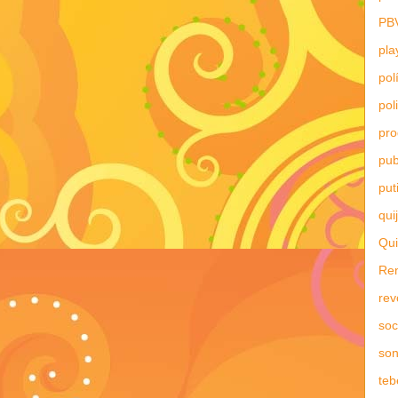
PB
pla
pol
pol
pr
pub
put
qui
Qui
Re
rev
soc
son
teb