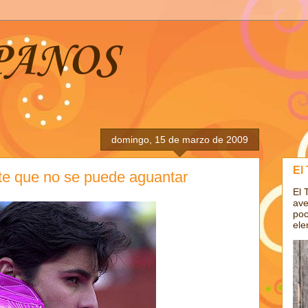
PANOS
domingo, 15 de marzo de 2009
El
rte que no se puede aguantar
El 
ave
poc
ele