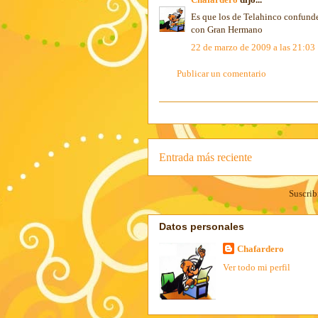
Es que los de Telahinco confunden
con Gran Hermano
22 de marzo de 2009 a las 21:03
Publicar un comentario
Entrada más reciente
Suscrib
Datos personales
Chafardero
Ver todo mi perfil