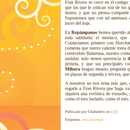
Fran Rivera se crece en el castigo
que los que le critican son de los 
tienen, y que no piensa compartir 
Suponemos que
con tal amenaza a
luces del traje.
En
Repámpanos
hemos querido aho
toda sabiduría: el morlaco, que 
Contactamos primero con Horchate
comenta que torero valiente torea de 
corniveleto Balarrasa, nuestro cont
andaluz solo tienen querencia la
peineta, y que sus principales co
Mihura
bragao meano,
pregunta qu
en plazas de segunda y tercera, que
A nosotros no nos resta más que, c
rogarle a Fran Rivera que haga val
siquiera una verónica de ensueño
como el toro burlado, como el toro.
Publicado por
Chafardero
en
0:00
Etiquetas:
arte
,
sociedad