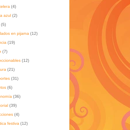
telera
(4)
a azul
(2)
(5)
flados en pijama
(12)
ncia
(19)
e
(7)
eccionables
(12)
tura
(21)
ortes
(31)
tos
(6)
onomía
(36)
torial
(39)
cciones
(4)
tica festiva
(12)