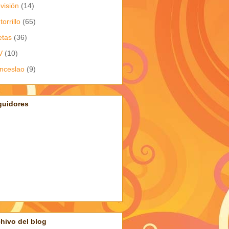
evisión
(14)
torrillo
(65)
etas
(36)
V
(10)
nceslao
(9)
guidores
hivo del blog