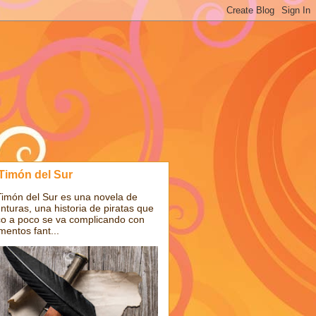
 Timón del Sur
Timón del Sur es una novela de
nturas, una historia de piratas que
o a poco se va complicando con
mentos fant...