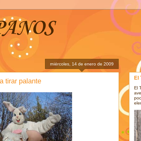
PANOS
miércoles, 14 de enero de 2009
El
a tirar palante
El 
ave
poc
ele