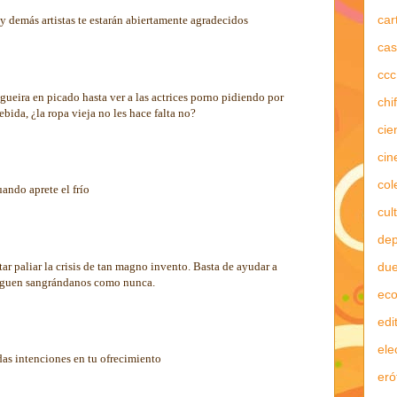
car
 demás artistas te estarán abiertamente agradecidos
cas
ccc
ueira en picado hasta ver a las actrices porno pidiendo por
chi
ebida, ¿la ropa vieja no les hace falta no?
cie
cin
col
ndo aprete el frío
cul
dep
ar paliar la crisis de tan magno invento. Basta de ayudar a
due
siguen sangrándanos como nunca.
ec
edi
ele
as intenciones en tu ofrecimiento
eró