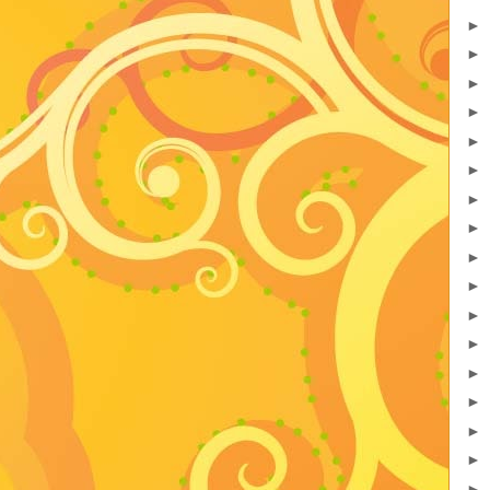
►
►
►
►
►
►
►
►
►
►
►
►
►
►
►
►
►