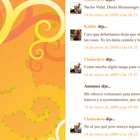
Nacho Vidal, Dunia Montenegro y
14 de enero de 2009 a las 16:22
Kalifer
dijo...
Creo que deberiamos dejar que sig
las casas. Yo les daria comida y b
14 de enero de 2009 a las 19:35
Chafardero
dijo...
Como mucho algún tanga para cua
14 de enero de 2009 a las 19:47
Anónimo dijo...
Me ofrezco voluntario para intent
bancos y a ayuntamientos, que 
14 de enero de 2009 a las 19:49
Chafardero
dijo...
No sé por qué pero intuyo segund
14 de enero de 2009 a las 19:53