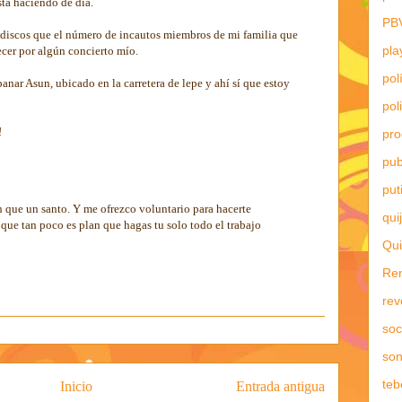
stá haciendo de día.
PB
 discos que el número de incautos miembros de mi familia que
pla
ecer por algún concierto mío.
pol
anar Asun, ubicado en la carretera de lepe y ahí sí que estoy
pol
!
pr
pub
put
 que un santo. Y me ofrezco voluntario para hacerte
qui
 que tan poco es plan que hagas tu solo todo el trabajo
Qui
Re
rev
soc
son
teb
Inicio
Entrada antigua