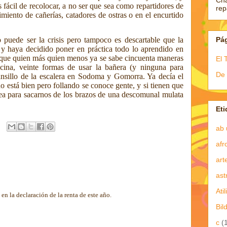
Ch
fácil de recolocar, a no ser que sea como repartidores de
re
miento de cañerías, catadores de ostras o en el encurtido
Pá
puede ser la crisis pero tampoco es descartable que la
 y haya decidido poner en práctica todo lo aprendido en
que quien más quien menos ya se sabe cincuenta maneras
El 
cina, veinte formas de usar la bañera (y ninguna para
De 
ansillo de la escalera en Sodoma y Gomorra. Ya decía el
no está bien pero follando se conoce gente, y si tienen que
sea para sacarnos de los brazos de una descomunal mulata
Eti
ab 
afr
art
ast
Atil
en la declaración de la renta de este año.
Bil
c
(