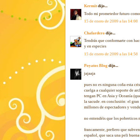
Kermit
dijo...
Todo mi prometedor futuro como g
15 de enero de 2009 a las 14:08
Chafardero
dijo...
Tendrás que conformarte con hace
y en especies
15 de enero de 2009 a las 14:58
Poyatos Blog
dijo...
jajaaja
pues no es ninguna coña esta cri
cuelga a cualquier soporte de arc
tengan PC en Asia y Oceanía (que 
la sacude. en conclusión: el gran 
millones de espectadores y vende
no entendéis que los pobreticos 
francamente, prefiero que subvenc
español, que saca una peli buena a