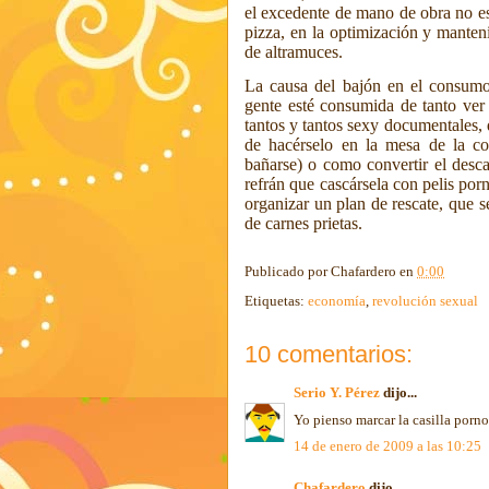
el excedente de mano de obra no es 
pizza, en la optimización y manteni
de altramuces.
La causa del bajón en el consumo 
gente esté consumida de tanto ver
tantos y tantos
sexy documentales, 
de hacérselo en la mesa de la co
bañarse) o como convertir el desc
refrán que cascársela con pelis por
organizar un plan de rescate, que 
de carnes prietas.
Publicado por
Chafardero
en
0:00
Etiquetas:
economía
,
revolución sexual
10 comentarios:
Serio Y. Pérez
dijo...
Yo pienso marcar la casilla porno 
14 de enero de 2009 a las 10:25
Chafardero
dijo...