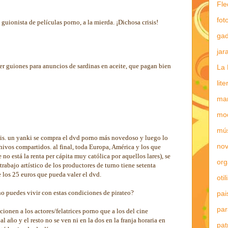
Fle
fot
uionista de películas porno, a la mierda. ¡Dichosa crisis!
gad
jar
r guiones para anuncios de sardinas en aceite, que pagan bien
La 
lit
mar
mo
mú
sis. un yanki se compra el dvd porno más novedoso y luego lo
nov
hivos compartidos. al final, toda Europa, América y los que
no está la renta per cápita muy católica por aquellos lares), se
or
trabajo artístico de los productores de turno tiene setenta
 los 25 euros que pueda valer el dvd.
otil
no puedes vivir con estas condiciones de pirateo?
pai
par
ionen a los actores/felatrices porno que a los del cine
l año y el resto no se ven ni en la dos en la franja horaria en
pat