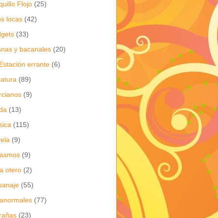
quillo Flojo
(25)
os locas
(42)
gets
(33)
anas y bacanales
(20)
Estación errante
(6)
eratura
(89)
cianos
(9)
da
(13)
sica
(115)
ela
(9)
gasmos
(9)
ia otero
(2)
sanaje
(55)
anormales
(77)
rañas
(23)