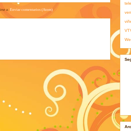
tel
irse a:
Enviar comentarios (Atom)
ven
viñ
VT
We
Se
Arc