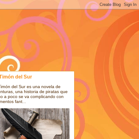
 Timón del Sur
Timón del Sur es una novela de
nturas, una historia de piratas que
o a poco se va complicando con
mentos fant...