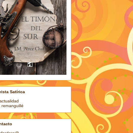
ista Satírica
actualidad
a remanguillé
ntacto