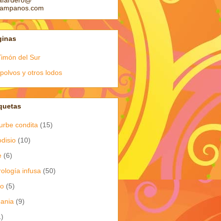
afardero@
pampanos.com
ginas
Timón del Sur
polvos y otros lodos
quetas
urbe condita
(15)
odisio
(10)
e
(6)
rología infusa
(50)
io
(5)
dania
(9)
1)