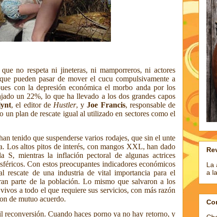
e que no
respeta ni
jineteras, ni mamporreros, ni actores
 que pueden pasar de mover el cucu compulsivamente a
 pues con la depresión económica el morbo anda por los
ajado un 22%, lo que ha llevado a los dos grandes capos
lynt
, el editor de
Hustler
, y
Joe Francis
, responsable de
so un plan de rescate igual al utilizado en sectores como el
 han tenido que suspenderse varios rodajes, que sin el unte
a. Los altos pitos de interés, con mangos XXL, han dado
Rev
a S, mientras la inflación pectoral de algunas actrices
osféricos. Con estos preocupantes indicadores económicos
La 
l rescate de una industria de vital importancia para el
a l
ran parte de la población. Lo mismo que salvaron a los
e vivos a todo el que requiere sus servicios, con más razón
son de mutuo acuerdo.
Co
il reconversión. Cuando haces porno ya no hay retorno, y