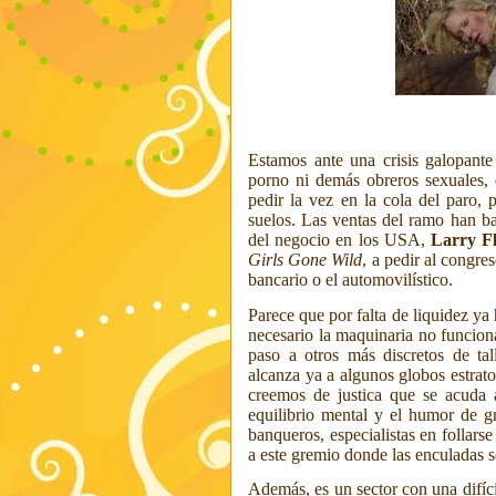
Estamos ante una crisis galopant
porno ni demás obreros sexuales,
pedir la vez en la cola del paro,
suelos. Las ventas del ramo han b
del negocio en los USA,
Larry F
Girls Gone Wild
, a pedir al congre
bancario o el automovilístico.
Parece que por falta de liquidez ya
necesario la maquinaria no funcion
paso a otros más discretos de tall
alcanza ya a algunos globos estrat
creemos de justica que se acuda a
equilibrio mental y el humor de g
banqueros, especialistas en follars
a este gremio donde las enculadas 
Además, es un sector con una difíc