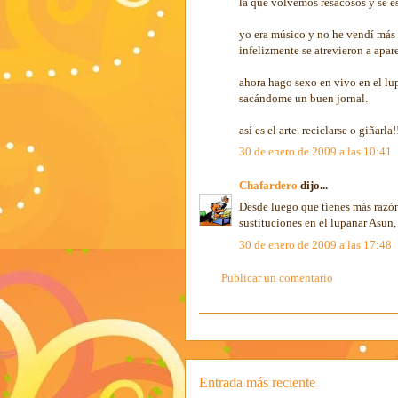
la que volvemos resacosos y se e
yo era músico y no he vendí más
infelizmente se atrevieron a apar
ahora hago sexo en vivo en el lup
sacándome un buen jornal.
así es el arte. reciclarse o giñarla!
30 de enero de 2009 a las 10:41
Chafardero
dijo...
Desde luego que tienes más razón
sustituciones en el lupanar Asun,
30 de enero de 2009 a las 17:48
Publicar un comentario
Entrada más reciente