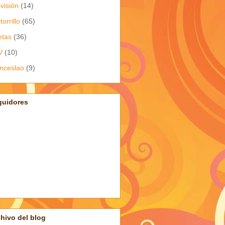
evisión
(14)
torrillo
(65)
etas
(36)
V
(10)
nceslao
(9)
guidores
hivo del blog