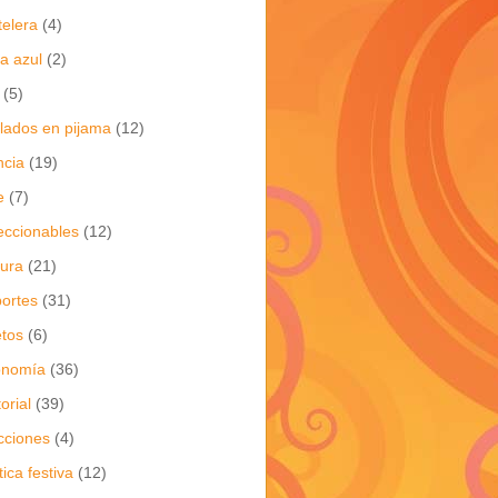
telera
(4)
a azul
(2)
(5)
flados en pijama
(12)
ncia
(19)
e
(7)
eccionables
(12)
tura
(21)
ortes
(31)
tos
(6)
onomía
(36)
torial
(39)
cciones
(4)
tica festiva
(12)