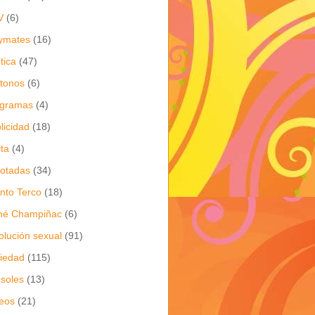
V
(6)
ymates
(16)
ítica
(47)
itonos
(6)
ogramas
(4)
licidad
(18)
ita
(4)
jotadas
(34)
nto Terco
(18)
né Champiñac
(6)
olución sexual
(91)
iedad
(115)
soles
(13)
eos
(21)