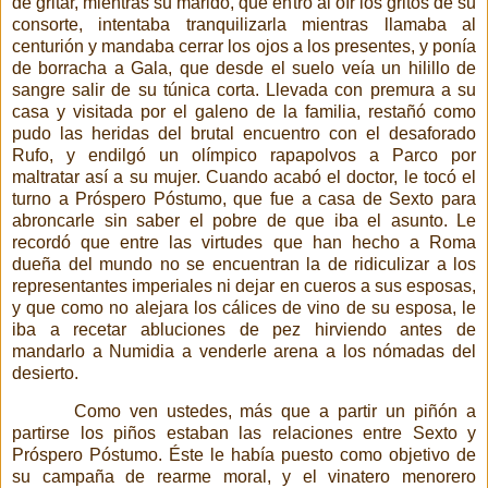
de gritar, mientras su marido, que entró al oír los gritos de su
consorte, intentaba tranquilizarla mientras llamaba al
centurión y mandaba cerrar los ojos a los presentes, y ponía
de borracha a Gala, que desde el suelo veía un hilillo de
sangre salir de su túnica corta. Llevada con premura a su
casa y visitada por el galeno de la familia, restañó como
pudo las heridas del brutal encuentro con el desaforado
Rufo, y endilgó un
olímpico rapapolvos a Parco por
maltratar así a su mujer. Cuando acabó el doctor, le tocó el
turno a Próspero Póstumo, que fue a casa de Sexto para
abroncarle sin saber el pobre de que iba el asunto. Le
recordó que entre las virtudes que han hecho a Roma
dueña del mundo no se encuentran la de ridiculizar a los
representantes imperiales ni dejar en cueros a sus esposas,
y que como no alejara los cálices de vino de su esposa, le
iba a recetar abluciones de pez hirviendo antes de
mandarlo a Numidia a venderle arena a los nómadas del
desierto.
Como ven ustedes, más que a partir un piñón a
partirse los piños estaban las relaciones entre Sexto y
Próspero Póstumo. Éste le había puesto como objetivo de
su campaña de rearme moral, y el vinatero menorero