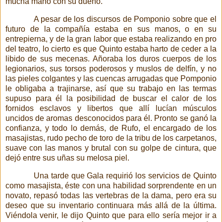
mucha mano con su dueño.
A pesar de los discursos de Pomponio sobre que el
futuro de la compañía estaba en sus manos, o en su
entrepierna, y de la gran labor que estaba realizando en pro
del teatro, lo cierto es que Quinto estaba harto de ceder a la
libido de sus mecenas. Añoraba los duros cuerpos de los
legionarios, sus torsos poderosos y muslos de delfín, y no
las pieles colgantes y las cuencas arrugadas que Pomponio
le obligaba a trajinarse, así que su trabajo en las termas
supuso para él la posibilidad de buscar el calor de los
fornidos esclavos y libertos que allí lucían músculos
uncidos de aromas desconocidos para él. Pronto se ganó la
confianza, y todo lo demás, de Rufo,
el encargado de los
masajistas, rudo pecho de toro de la tribu de los carpetanos,
suave con las manos y brutal con su golpe de cintura, que
dejó entre sus uñas su melosa piel.
Una tarde que Gala requirió los servicios de Quinto
como masajista, éste con una habilidad sorprendente en un
novato, repasó todas las vertebras de la dama, pero era su
deseo que su inventario continuara más allá de la última.
Viéndola venir, le dijo Quinto que para ello sería mejor ir a