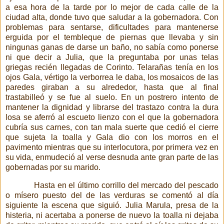
a esa hora de la tarde por lo mejor de cada calle de la
ciudad alta, donde tuvo que saludar a la gobernadora. Con
problemas para sentarse, dificultades para mantenerse
erguida por el tembleque de piernas que llevaba y sin
ningunas ganas de darse un baño, no sabía como ponerse
ni que decir a Julia, que la preguntaba por unas telas
griegas recién llegadas de Corinto. Telarañas tenía en los
ojos Gala, vértigo la verborrea le daba, los mosaicos de las
paredes giraban a su alrededor, hasta que al final
trastabilleó y se fue al suelo. En un postrero intento de
mantener la dignidad y librarse del trastazo contra la dura
losa se aferró al escueto lienzo con el que la gobernadora
cubría sus carnes, con tan mala suerte que cedió el cierre
que sujeta la toalla y Gala dio con los morros en el
pavimento mientras que su interlocutora, por primera vez en
su vida, enmudeció al verse desnuda ante gran parte de las
gobernadas por su marido.
Hasta en el último corrillo del mercado del pescado
o mísero puesto del de las verduras se comentó al día
siguiente la escena que siguió. Julia Marula, presa de la
histeria, ni acertaba a ponerse de nuevo la toalla ni dejaba