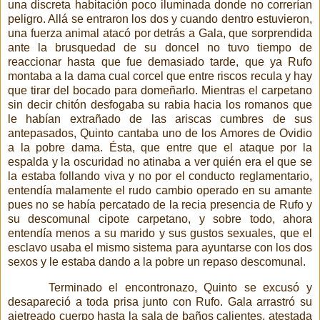
una discreta habitación poco iluminada donde no correrían
peligro. Allá se entraron los dos y cuando dentro estuvieron,
una fuerza animal atacó por detrás a Gala, que sorprendida
ante la brusquedad de su doncel no tuvo tiempo de
reaccionar hasta que fue demasiado tarde, que ya Rufo
montaba a la dama cual corcel que entre riscos recula y hay
que tirar del bocado para domeñarlo. Mientras el carpetano
sin decir chitón desfogaba su rabia hacia los romanos que
le habían extrañado de las ariscas cumbres de sus
antepasados, Quinto cantaba uno de los Amores de Ovidio
a la pobre dama. Ésta, que entre que el ataque por la
espalda y la oscuridad no atinaba a ver quién era el que se
la estaba follando viva y no por el conducto reglamentario,
entendía malamente el rudo cambio operado en su amante
pues no se había percatado de la recia presencia de Rufo y
su descomunal cipote carpetano, y sobre todo, ahora
entendía menos a su marido y sus gustos sexuales, que el
esclavo usaba el mismo sistema para ayuntarse con
los dos
sexos y le estaba dando a la pobre un repaso descomunal.
Terminado el encontronazo, Quinto se excusó y
desapareció a toda prisa junto con Rufo. Gala arrastró su
ajetreado cuerpo hasta la sala de baños calientes, atestada