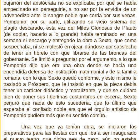
bujarrón del aristócrata no se explicaba por qué se había
empecinado en perseguirle, a no ser por la envidia de un
advenedizo ante la sangre noble que corría por sus venas.
Pomponio, por su parte, utilizando su viejo sistema del
plagio descarado, esta vez del Miles Gloriosus de Plauto
(de copiar, hacerlo a lo grande) había terminado en una
semana el encargo y entregado la obra a Sexto, que como
sospechaba, ni se molestó en ojear, dándose por satisfecho
de tener un libreto con que librarse de las broncas del
gobernante. Se limitó a preguntar por el argumento, a lo que
Pomponio dijo que era una obra donde se hacía una
encendida defensa de institución matrimonial y de la familia
romana, con lo que Sexto quedó conforme, y esto mismo le
trasladó a Próspero, que le insistió en que la pieza debía
tener un carácter didáctico y moralizante, y que se cuidara
bien de poner sus libertinas costumbres en escena. Sexto
perjuró que nada de esto sucedería, que lo último que
esperaba el confiado noble era que el orgullo artístico de
Pomponio pudiera más que su sentido común.
Una vez que ya tenían obra, se iniciaron los
preparativos para las fiestas con que iba a ser inaugurado
el nuevo teatro, que dicho sea de paso, aún no estaba