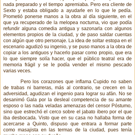
nada preparado y el tiempo apremiaba. Pero era cliente de
Sexto y estaba obligado a ayudarle en lo que le pedía.
Prometió ponerse manos a la obra al día siguiente, en el
que ya recuperado de la melopea nocturna, vio que podía
refundir alguna comedia antigua y sazonarla con algunos
elementos propios de la ciudad, y de paso saldar cuentas
con algún que otro personaje. La idea de soltar estopa en el
escenario agudizó su ingenio, y se puso
manos a la obra de
copiar a los antiguos y hacerlo pasar como propio, que era
lo que siempre solía hacer, que el público teatral era de
memoria frágil y se le podía vender el mismo pescado
varias veces.
Pero los corazones que inflama Cupido no saben
de trabas ni barreras, más al contrario, se crecen en la
adversidad, agudizan el ingenio para lograr su afán. No se
desanimó Gala por la desleal competencia de su amante
esposo o las nada veladas amenazas del censor Póstumo,
sino que estrechó el cerco sobre el jabato ibero por el que
iba desbocada. Visto que en su casa no hallaba forma de
acercarse a Quinto, dispuso que entrara a formar parte
como masajista en las termas de la ciudad, pues tenía