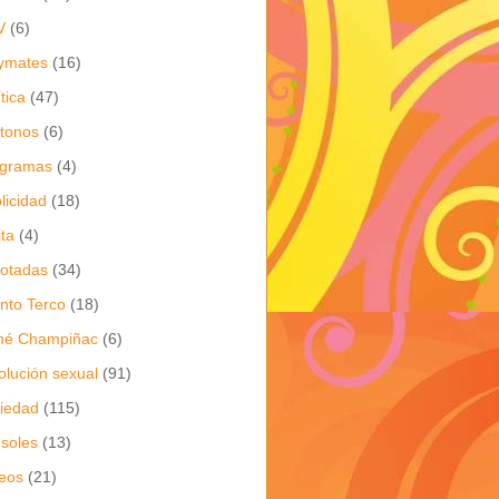
V
(6)
ymates
(16)
ítica
(47)
itonos
(6)
ogramas
(4)
licidad
(18)
ita
(4)
jotadas
(34)
nto Terco
(18)
né Champiñac
(6)
olución sexual
(91)
iedad
(115)
soles
(13)
eos
(21)