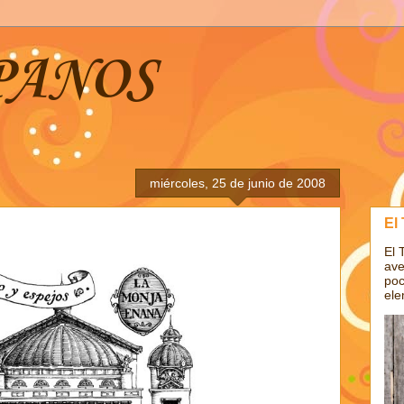
PANOS
miércoles, 25 de junio de 2008
El
El 
ave
poc
ele