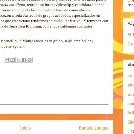
Ch
re
encia cotidiana
, tema de su futuro videoclip y candidata a banda
azul
nos cuenta el clásico cuento a base de comandos de
escozón a toda esa recua de grupos acabados, especializados en
los que este verano tendremos en cualquier festival. Y terminan con
Pá
ema de
Jonathan Richman
, con el que caldearán cualquier
El 
 y sencillo, la Monja enana es su grupo, si quieren bailar y
De 
s que se agotan.
Eti
ab 
afr
art
ast
Atil
Bil
Inicio
Entrada antigua
c
(