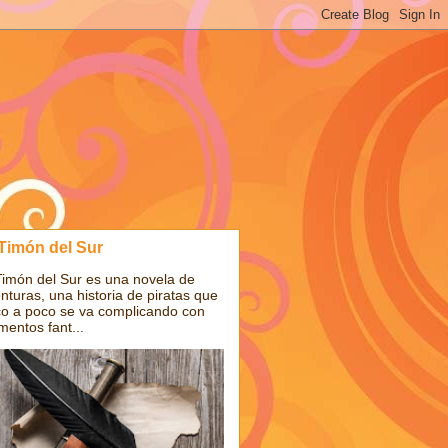
 Timón del Sur
Timón del Sur es una novela de
nturas, una historia de piratas que
o a poco se va complicando con
mentos fant...