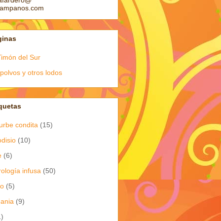
afardero@
pampanos.com
ginas
Timón del Sur
polvos y otros lodos
quetas
urbe condita
(15)
odisio
(10)
e
(6)
rología infusa
(50)
io
(5)
dania
(9)
1)