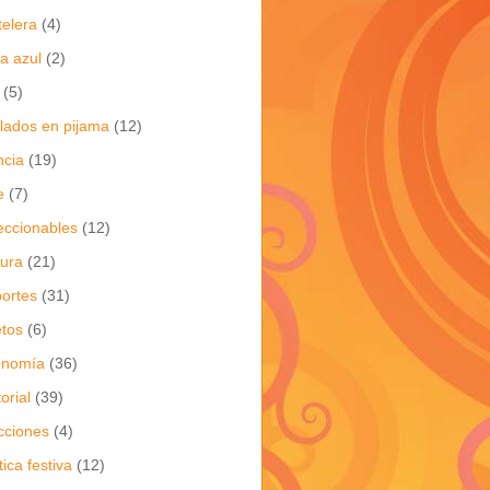
telera
(4)
a azul
(2)
(5)
flados en pijama
(12)
ncia
(19)
e
(7)
eccionables
(12)
tura
(21)
ortes
(31)
tos
(6)
onomía
(36)
torial
(39)
cciones
(4)
tica festiva
(12)