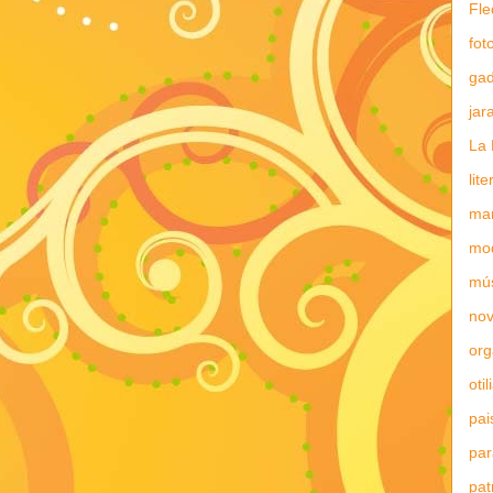
Fle
fot
gad
jar
La 
lit
mar
mo
mú
nov
or
otil
pai
par
pat