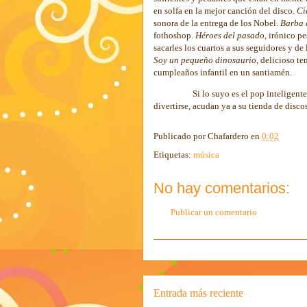
en solfa en la mejor canción del disco.
Ci
sonora de la entrega de los Nobel.
Barba 
fothoshop.
Héroes del pasado
, irónico p
sacarles los cuartos a sus seguidores
y de 
Soy un pequeño dinosaurio
, delicioso t
cumpleaños infantil en un santiamén.
Si lo suyo es el pop inteligente
divertirse, acudan ya a su tienda de disco
Publicado por
Chafardero
en
0:02
Etiquetas:
música
No hay comentarios:
Publicar un comentario
Entrada más reciente