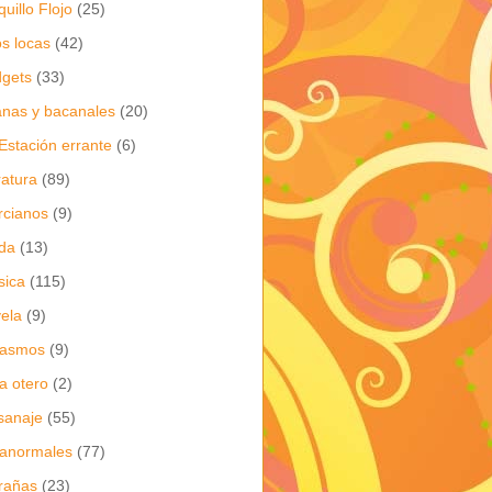
quillo Flojo
(25)
os locas
(42)
gets
(33)
anas y bacanales
(20)
Estación errante
(6)
eratura
(89)
cianos
(9)
da
(13)
sica
(115)
ela
(9)
gasmos
(9)
ia otero
(2)
sanaje
(55)
anormales
(77)
rañas
(23)