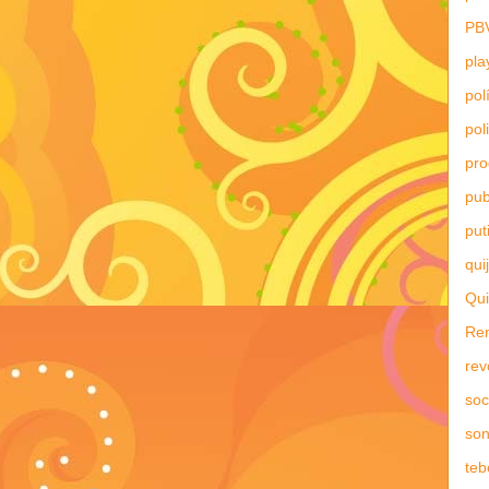
PB
pla
pol
pol
pr
pub
put
qui
Qui
Re
rev
soc
son
teb