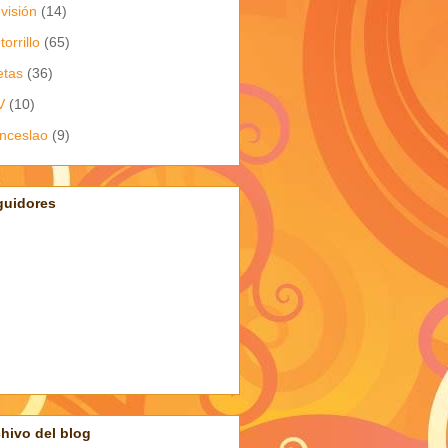
evisión
(14)
torrillo
(65)
etas
(36)
V
(10)
nceslao
(9)
guidores
hivo del blog