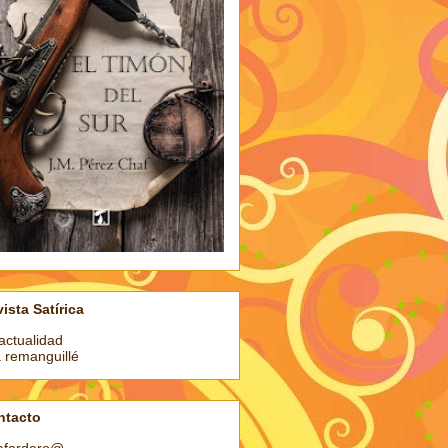
ista Satírica
actualidad
a remanguillé
ntacto