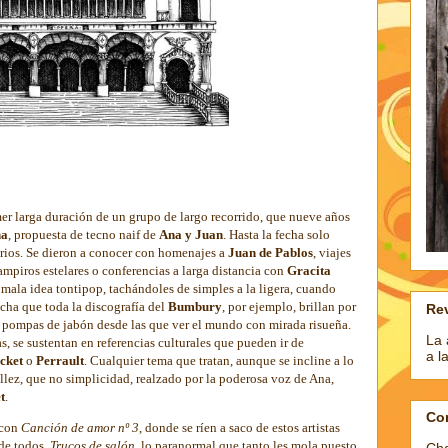
mer larga duración de un grupo de largo recorrido, que nueve años
na
, propuesta de tecno naif de
Ana y Juan
. Hasta la fecha solo
arios. Se dieron a conocer con homenajes a
Juan de Pablos
, viajes
ampiros estelares o conferencias a larga distancia con
Gracita
mala idea tontipop, tachándoles de simples a la ligera, cuando
cha que toda la discografía del
Bumbury
, por ejemplo, brillan por
Rev
s pompas de jabón desde las que ver el mundo
con mirada risueña.
La 
s, se sustentan en referencias culturales que pueden ir de
a l
cket
o
Perrault
. Cualquier tema que tratan, aunque se incline a lo
llez, que no simplicidad, realzado por la poderosa voz de Ana,
t
.
Co
 con
Canción de amor nº 3
, donde se ríen a saco de estos artistas
 de todos.
Trucos de salón
, lo paranormal que tanto les mola puesto