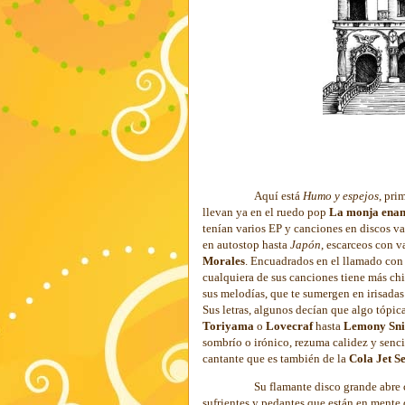
Aquí está
Humo y espejos
, pri
llevan ya en el ruedo pop
La monja ena
tenían varios EP y canciones en discos v
en autostop hasta
Japón
, escarceos con v
Morales
. Encuadrados en el llamado con 
cualquiera de sus canciones tiene más chi
sus melodías, que te sumergen en irisada
Sus letras, algunos decían que algo tópica
Toriyama
o
Lovecraf
hasta
Lemony Sni
sombrío o irónico, rezuma calidez y senci
cantante que es también de la
Cola Jet Se
Su flamante disco grande abre
sufrientes y pedantes que están en mente