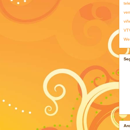
tel
ven
viñ
VT
We
Se
Arc