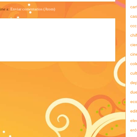
car
irse a:
Enviar comentarios (Atom)
cas
ccc
chi
cie
cin
col
cul
dep
due
ec
edi
ele
eró