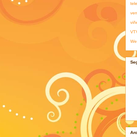
tel
ven
viñ
VT
We
Se
Arc