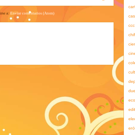
car
irse a:
Enviar comentarios (Atom)
cas
ccc
chi
cie
cin
col
cul
dep
due
ec
edi
ele
eró