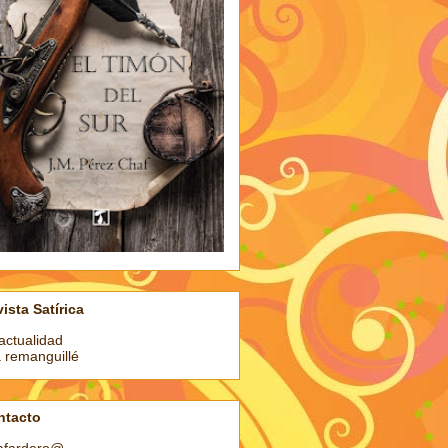
ista Satírica
actualidad
a remanguillé
ntacto