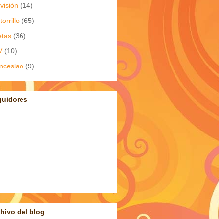
evisión
(14)
torrillo
(65)
etas
(36)
V
(10)
nceslao
(9)
guidores
hivo del blog