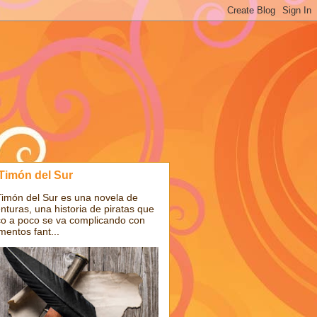
 Timón del Sur
Timón del Sur es una novela de
nturas, una historia de piratas que
o a poco se va complicando con
mentos fant...