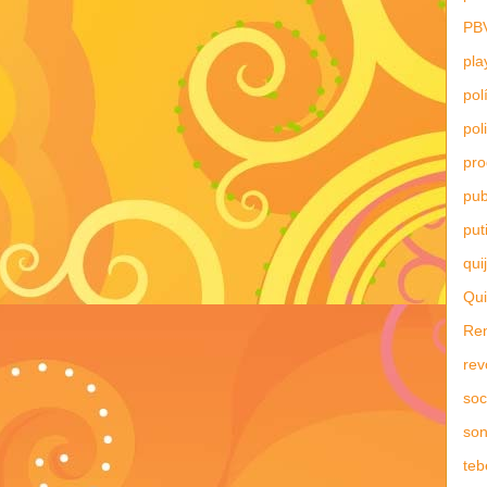
PB
pla
pol
pol
pr
pub
put
qui
Qui
Re
rev
soc
son
teb