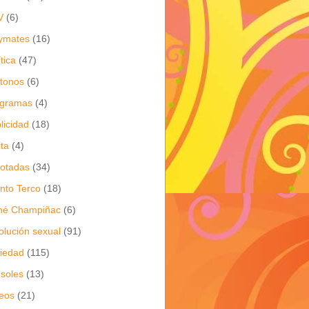
V
(6)
ymates
(16)
ítica
(47)
itonos
(6)
ogramas
(4)
licidad
(18)
ita
(4)
jotadas
(34)
nto Terco
(18)
né Champiñac
(6)
olución sexual
(91)
iedad
(115)
soles
(13)
eos
(21)