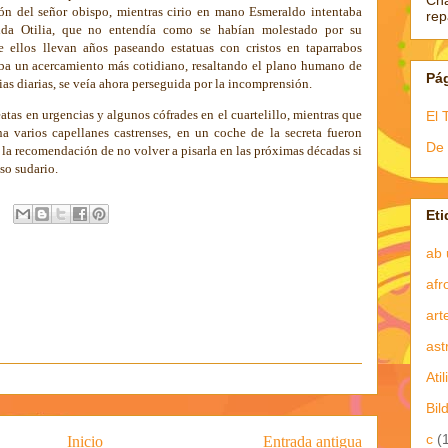
Ch
ión del señor obispo, mientras cirio en mano Esmeraldo intentaba
re
ida Otilia, que no entendía como se habían molestado por su
e ellos llevan años paseando estatuas con cristos en taparrabos
aba un acercamiento más cotidiano, resaltando el plano humano de
Pá
ias diarias, se veía ahora perseguida por la incomprensión.
atas en urgencias y algunos cófrades en el cuartelillo, mientras que
El 
na varios capellanes castrenses, en un coche de la secreta fueron
De 
n la recomendación de no volver a pisarla en las próximas décadas si
so sudario.
Eti
ab 
afr
art
ast
Atil
Bil
c
(
Inicio
Entrada antigua