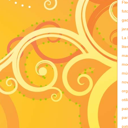
Fle
fot
gad
jar
La 
lit
mar
mo
mú
nov
or
otil
pai
par
pat