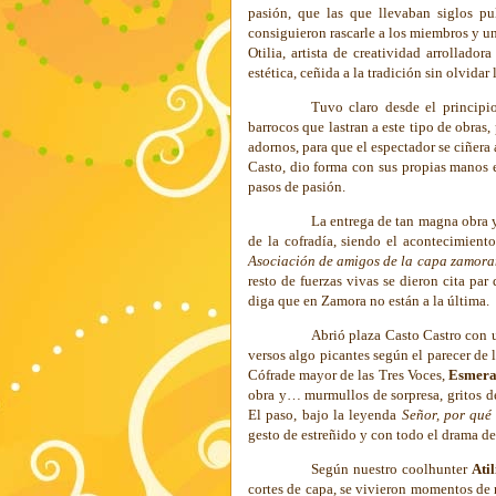
pasión, que las que llevaban siglos p
consiguieron rascarle a los miembros y 
Otilia, artista de creatividad arrollador
estética, ceñida a la tradición sin olvidar
Tuvo claro desde el principi
barrocos que lastran a este tipo de obras
adornos, para que el espectador se ciñera
Casto, dio forma con sus propias manos en
pasos de pasión.
La entrega de tan magna obra y
de la cofradía, siendo el acontecimient
Asociación de amigos de la capa zamor
resto de fuerzas vivas se dieron cita par
diga que en Zamora no están a la última.
Abrió plaza Casto Castro con 
versos algo picantes según el parecer de 
Cófrade mayor de las Tres Voces,
Esmera
obra y… murmullos de sorpresa, gritos de
El paso, bajo la leyenda
Señor, por qu
gesto de estreñido y con todo el drama de
Según nuestro coolhunter
Ati
cortes de capa, se vivieron momentos de 