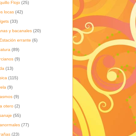
quillo Flojo
(25)
os locas
(42)
gets
(33)
anas y bacanales
(20)
Estación errante
(6)
eratura
(89)
cianos
(9)
da
(13)
sica
(115)
ela
(9)
gasmos
(9)
ia otero
(2)
sanaje
(55)
anormales
(77)
rañas
(23)