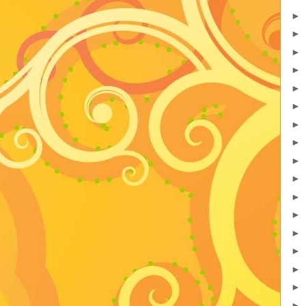
►
►
►
►
►
►
►
►
►
►
►
►
►
►
►
►
►