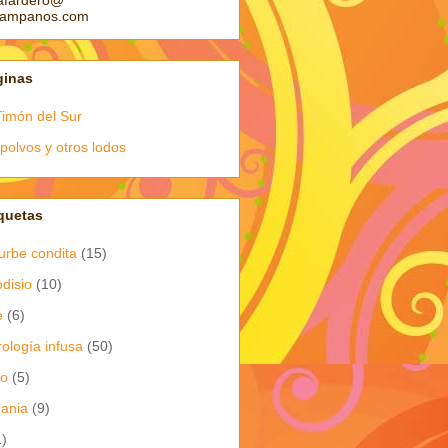
afardero@
pampanos.com
ginas
Timón del Sur
polvos y otros lodos
quetas
urbe condita
(15)
odisio
(10)
e
(6)
rología infusa
(50)
io
(5)
dania
(9)
1)