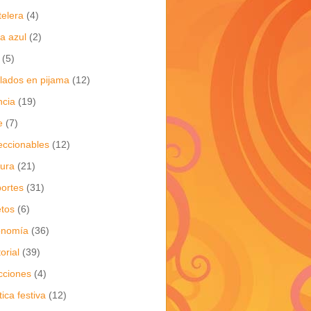
telera
(4)
a azul
(2)
(5)
flados en pijama
(12)
ncia
(19)
e
(7)
eccionables
(12)
tura
(21)
ortes
(31)
tos
(6)
onomía
(36)
torial
(39)
cciones
(4)
tica festiva
(12)