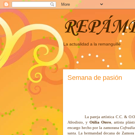
REPÁM
La actualidad a la remanguillé
Semana de pasión
La pareja artística C.C. & O.
Afrodisio, y
Otilia Otero
, artista plás
encargo hecho por la zamorana
Cofradía
santa. La hermandad decana de Zamora 