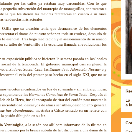
ululando por las calles ya estaban muy carcomidas. Con lo que
una pequeña subvención del montepío de monaguillos, contrataron a
a de la que les dieron las mejores referencias en cuanto a su línea
 las tendencias más actuales.
o Otilia que su creación tenía que desmarcarse de los elementos
, presentar el drama de nuestro señor en toda su crudeza, desnudo de
 a lo esencial. Tras larga meditación y el asesoramiento de su amado
 su taller de Ventorrillo a la escultura llamada a revolucionar los
 su exposición pública se hicieron la semana pasada en los locales
o social de la temporada. El gobierno municipal casi en pleno, la
ana
, el
Sudario Social
Club
, las
Damas de la Adoración Nocturna
y
 descorrer el velo del primer paso hecho en el siglo XXI, que no se
unos tercetos encadenados en loa de su amada y sin embargo musa,
Rev
la superiora de las
Hermanas
Concalzas de Santa Tecla
.
Después el
ldo de la Hera
, fue el encargado de tirar del cordón para mostrar la
La 
a l
 incredulidad, desmayos de almas sensibles, desconcierto general.
é me has abandonado
, mostraba a Cristo sentado en un retrete con
 la pasión dibujado en su faz.
Co
lio Ventimiglia
, a la sazón por allí para informarse de lo último en
nerviosismo por la brusca subida de la bilirrubina a una dama de la