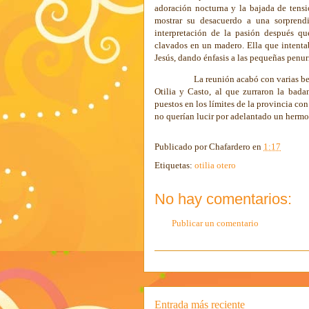
adoración nocturna y la bajada de tens
mostrar su desacuerdo a una sorprend
interpretación de la pasión después qu
clavados en un madero. Ella que intent
Jesús, dando énfasis a las pequeñas penur
La reunión acabó con varias be
Otilia y Casto, al que zurraron la bada
puestos en los límites de la provincia co
no querían lucir por adelantado un hermo
Publicado por
Chafardero
en
1:17
Etiquetas:
otilia otero
No hay comentarios:
Publicar un comentario
Entrada más reciente