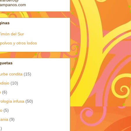
afardero@
pampanos.com
ginas
Timón del Sur
polvos y otros lodos
quetas
urbe condita
(15)
odisio
(10)
e
(6)
rología infusa
(50)
io
(5)
dania
(9)
1)