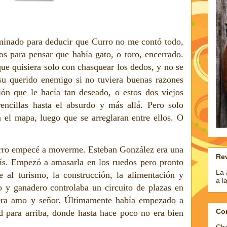
minado para deducir que Curro no me contó todo,
os para pensar que había gato, o toro, encerrado.
ue quisiera solo con chasquear los dedos, y no se
su querido enemigo si no tuviera buenas razones
ión que le hacía tan deseado, o estos dos viejos
rencillas hasta el absurdo y más allá. Pero solo
n el mapa, luego que se arreglaran entre ellos. O
rro empecé a moverme. Esteban González era una
Rev
aís. Empezó a amasarla en los ruedos pero pronto
La 
se al turismo, la construcción, la alimentación y
a l
y ganadero controlaba un circuito de plazas en
era amo y señor. Últimamente había empezado a
Co
 para arriba, donde hasta hace poco no era bien