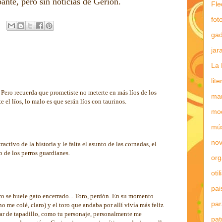
ante, pero sin noticias de Gerión.
Fle
fot
gad
jar
La 
lit
 Pero recuerda que prometiste no meterte en más líos de los
mar
e el líos, lo malo es que serán líos con taurinos.
mo
9
mú
nov
activo de la historia y le falta el asunto de las cornadas, el
o de los perros guardianes.
or
5
otil
pai
o se huele gato encerrado... Toro, perdón. En su momento
par
o me colé, claro) y el toro que andaba por allí vivía más feliz
rar de tapadillo, como tu personaje, personalmente me
pat