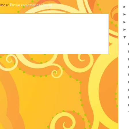
irse a:
Enviar comentarios (Atom)
►
►
►
►
▼