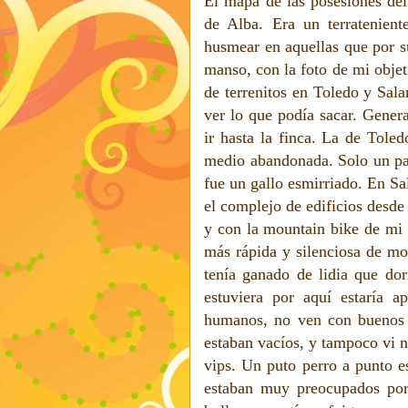
El mapa de las posesiones del
de Alba. Era un terratenient
husmear en aquellas que por s
manso, con la foto de mi objet
de terrenitos en Toledo y Sal
ver lo que podía sacar. Gener
ir hasta la finca. La de Toled
medio abandonada. Solo un par
fue un gallo esmirriado. En Sa
el complejo de edificios desde
y con la mountain bike de mi 
más rápida y silenciosa de mov
tenía ganado de lidia que dor
estuviera por aquí estaría 
humanos, no ven con buenos oj
estaban vacíos, y tampoco vi n
vips. Un puto perro a punto e
estaban muy preocupados por 