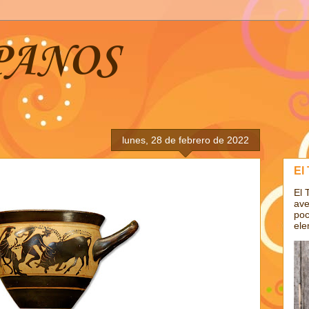
PANOS
lunes, 28 de febrero de 2022
El
El 
ave
poc
ele