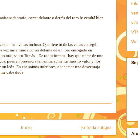
tel
ven
banita sedentario, correr delante o detrás del toro le vendrá bien
viñ
VT
We
sto... con vacas incluso. Que ríete tú de las vacas en según
una vez me animé a correr delante de un toro ensogado en
 no más, santo Tomás... De todas formas - hay que reírse de uno
os, pues en presencia femenina aumenta nuestro valor y nos
Se
e un león. En eso somos inferiores, o tenemos una desventaja
o me cabe duda.
Inicio
Entrada antigua
Arc