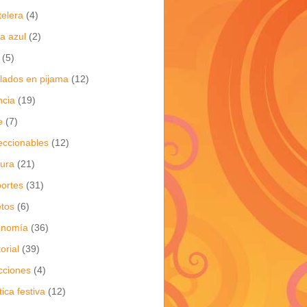
telera
(4)
a azul
(2)
(5)
flados en pijama
(12)
ncia
(19)
e
(7)
eccionables
(12)
tura
(21)
ortes
(31)
tos
(6)
onomía
(36)
torial
(39)
cciones
(4)
tica festiva
(12)