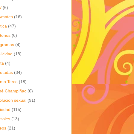
V
(6)
ymates
(16)
ítica
(47)
itonos
(6)
ogramas
(4)
licidad
(18)
ita
(4)
jotadas
(34)
nto Terco
(18)
né Champiñac
(6)
olución sexual
(91)
iedad
(115)
soles
(13)
eos
(21)