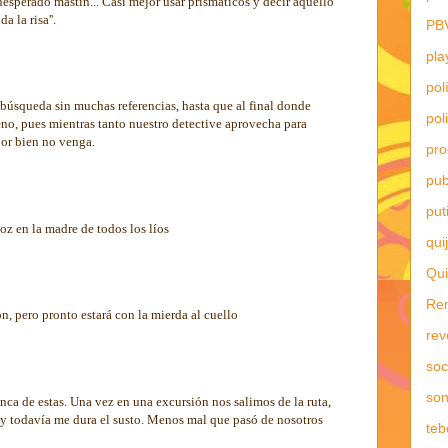
esperado mastín... Casi mejor usar prismáticos y decir aquello
a la risa''.
PB
pla
pol
a búsqueda sin muchas referencias, hasta que al final donde
pol
eno, pues mientras tanto nuestro detective aprovecha para
por bien no venga.
pr
pub
put
oz en la madre de todos los líos
qui
Qui
Re
, pero pronto estará con la mierda al cuello
rev
soc
son
inca de estas. Una vez en una excursión nos salimos de la ruta,
y todavía me dura el susto. Menos mal que pasó de nosotros
teb