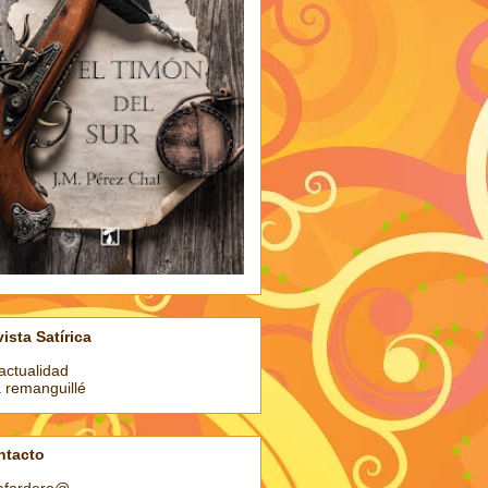
ista Satírica
actualidad
a remanguillé
ntacto