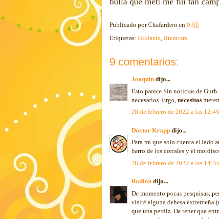
bulla que metí me fui tan camp
Publicado por
Chafardero
en
0:00
Etiquetas:
Bildania
,
literatura
9 comentarios:
Joaquin
dijo...
Esto parece Sin noticias de Gurb.
necesarios. Ergo,
necesitas
metert
28 de febrero de 2022 a las 12:4
Doctor Krapp
dijo...
Para mí que solo cuenta el lado atr
barro de los corrales y el mordisc
28 de febrero de 2022 a las 14:3
Rodión
dijo...
De momento pocas pesquisas, per
visité alguna dehesa extremeña (n
que una perdiz. De tener que ent