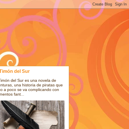
 Timón del Sur
Timón del Sur es una novela de
nturas, una historia de piratas que
o a poco se va complicando con
mentos fant...