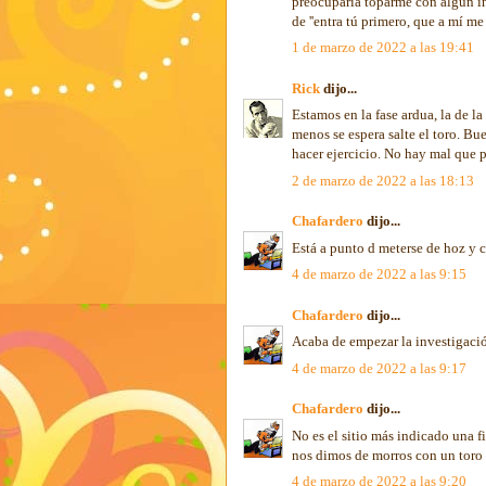
preocuparía toparme con algún in
de ''entra tú primero, que a mí me d
1 de marzo de 2022 a las 19:41
Rick
dijo...
Estamos en la fase ardua, la de l
menos se espera salte el toro. Bu
hacer ejercicio. No hay mal que 
2 de marzo de 2022 a las 18:13
Chafardero
dijo...
Está a punto d meterse de hoz y c
4 de marzo de 2022 a las 9:15
Chafardero
dijo...
Acaba de empezar la investigación
4 de marzo de 2022 a las 9:17
Chafardero
dijo...
No es el sitio más indicado una f
nos dimos de morros con un toro 
4 de marzo de 2022 a las 9:20