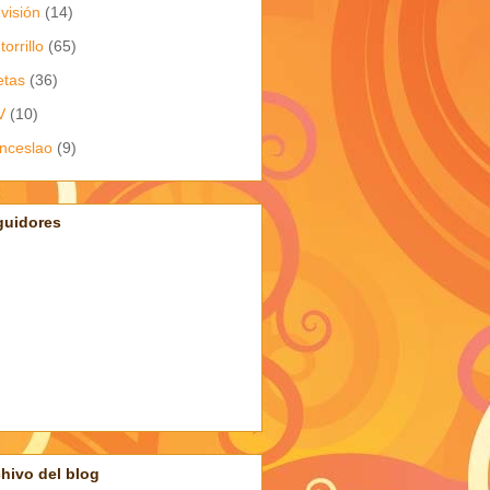
evisión
(14)
torrillo
(65)
etas
(36)
V
(10)
nceslao
(9)
guidores
hivo del blog