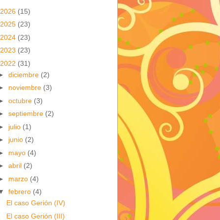
2026
(15)
2025
(23)
2024
(23)
2023
(23)
2022
(31)
►
diciembre
(2)
►
noviembre
(3)
►
octubre
(3)
►
septiembre
(2)
►
julio
(1)
►
junio
(2)
►
mayo
(4)
►
abril
(2)
►
marzo
(4)
▼
febrero
(4)
El caso Gerión (IV)
El caso Gerión (III)