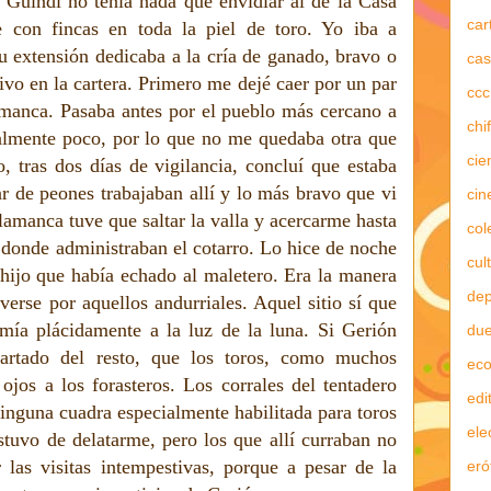
 Guindi no tenía nada que envidiar al de la Casa
car
e con fincas en toda la piel de toro. Yo iba a
u extensión dedicaba a la cría de ganado, bravo o
cas
ivo en la cartera. Primero me dejé caer por un par
ccc
amanca. Pasaba antes por el pueblo más cercano a
chi
almente poco, por lo que no me quedaba otra que
cie
o, tras dos días de vigilancia, concluí que estaba
 de peones trabajaban allí y lo más bravo que vi
cin
lamanca tuve que saltar la valla y acercarme hasta
col
 donde administraban el cotarro. Lo hice de noche
cul
hijo que había echado al maletero. Era la manera
dep
erse por aquellos andurriales. Aquel sitio sí que
mía plácidamente a la luz de la luna. Si Gerión
due
apartado del resto, que los toros, como muchos
ec
os a los forasteros. Los corrales del tentadero
edi
inguna cuadra especialmente habilitada para toros
ele
stuvo de delatarme, pero los que allí curraban no
las visitas intempestivas, porque a pesar de la
eró