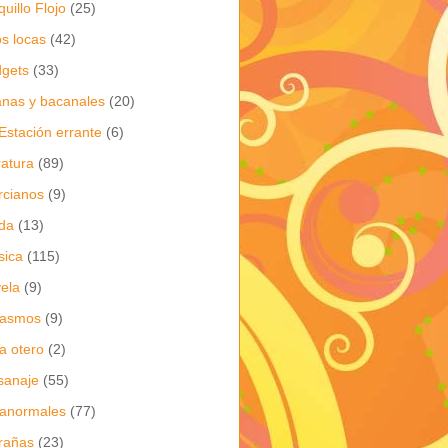
quillo Flojo
(25)
os locas
(42)
gets
(33)
anas y bacanales
(20)
Estación errante
(6)
eratura
(89)
cianos
(9)
da
(13)
sica
(115)
ela
(9)
gasmos
(9)
ia otero
(2)
sanaje
(55)
anormales
(77)
rañas
(23)