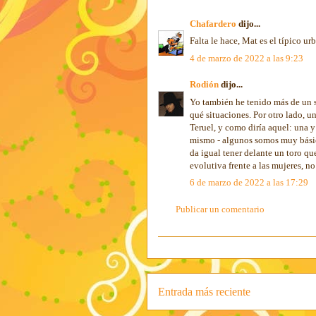
Chafardero
dijo...
Falta le hace, Mat es el típico ur
4 de marzo de 2022 a las 9:23
Rodión
dijo...
Yo también he tenido más de un su
qué situaciones. Por otro lado, 
Teruel, y como diría aquel: una y
mismo - algunos somos muy básic
da igual tener delante un toro qu
evolutiva frente a las mujeres, n
6 de marzo de 2022 a las 17:29
Publicar un comentario
Entrada más reciente