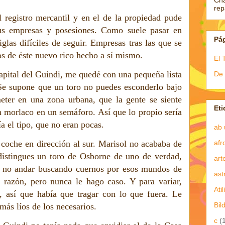
Ch
re
l registro mercantil y en el de la propiedad pude
us empresas y posesiones. Como suele pasar en
Pá
iglas difíciles de seguir. Empresas tras las que se
os de éste nuevo rico hecho a sí mismo.
El 
apital del Guindi, me quedé con una pequeña lista
De 
Se supone que un toro no puedes esconderlo bajo
ter en una zona urbana, que la gente se siente
Eti
n morlaco en un semáforo. Así que lo propio sería
a el tipo, que no eran pocas.
ab 
afr
oche en dirección al sur. Marisol no acababa de
distingues un toro de Osborne de uno de verdad,
art
, no andar buscando cuernos por esos mundos de
ast
 razón, pero nunca le hago caso. Y para variar,
Atil
 así que había que tragar con lo que fuera. Le
Bil
ás líos de los necesarios.
c
(