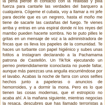
la peña pierde el contacto con la realidad y pilla
fuerza para cantarle las verdades del barquero a
cualquiera. Cógeme el cubata, voy a llamar a mi jefe
para decirle que es un negrero, hasta el moño me
tiene de sacarle las castañas del fuego. Te vienes
arriba y entras en una espiral donde ni los reyes del
mambo pueden hacerte sombra. No te puto pilles le
gritas en un mensaje de voz a la administradora de
fincas que os lleva los papeles de la comunidad. Te
haces un turbante con papel higiénico y subes unas
fotitos a Instagram declarando a la Pachamama
patrona de Castellón. Un TikTok ejecutando un
perreo pretendidamente iconoclasta no puede faltar,
aunque más parezcas una anguila escurriéndose por
el lavabo. Acabas la noche de farra con unos selfies
hechos junto a papeleras o anuncios de
hemorroides, y a dormir la mona. Pero es lo que
tienen las cosas modernas, que el estropicio no
acaba ahí. A la mañana siguiente, mientras negocias
la resaca, descubres que has llamado terroristas a