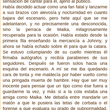
sensación de cantar para él, ajeno al público.
Había decidido actuar como una fan fatal y lanzarme
a sus brazos con alevosía y nocturnidad en cuanto
bajara del escenario, pero hete aquí que se me
adelantaron, y no precisamente una desconocida,
sino la perraca de Maika, milagrosamente
recuperada para la ocasión. Había estado desde la
primera fila enseñando la mercancía a Johnny, y
ahora se había echado sobre él para que la catara.
Se estuvo columpiando de su cuello mientras él
firmaba autógrafos y recibía parabienes de sus
seguidores. Después se fueron solos hacia una
esquina del escenario. A mí se me iba quedando
cara de tonta y me maldecía por haber vuelto como
una pringada muerta de hambre. Hay que ser muy
inocente para pensar que un tipo como ése fuera a
guardarme la vez, y más si a la cola estaba una
amiga como Maika. Me debatía entre mandarle un
matón a que le pusiera las tetas de corbata o el
forense a que evaluara su grado de subnormalidad,