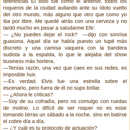
diferencias El bolo fue como el anterior, todos los
roqueros de la ciudad aullando ante su ídolo vuelto
del otro mundo, más alguno que otro que como yo
iba por libre. Me quedé atrás con una cerveza y no
tardó mucho en pasar a saludarme Efe:
— ¿No puedes dejar el rock?
—dijo con sonrisa
guasona. Aquel día se había puesto un tupé más
discreto y una camisa vaquera con la bandera
sudista a la espalda, lo que le alejaba del show
business más hortera.
—Tenías razón, una vez que caes en sus redes, es
imposible huir.
—Es verdad. Elvis fue una estrella sobre el
escenario, pero fuera de él no supo brillar.
— ¿Ahora le criticas?
—Soy de su cofradía, pero no comulgo con ruedas
de molino. Lo difícil de ser roquer no es estar
tomando birras un sábado a la noche, sino en batirse
el cobre día a día.
— ¿Y cuál es tu protocolo de actuación?